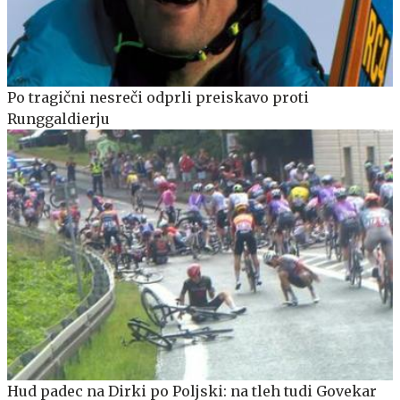
Po tragični nesreči odprli preiskavo proti
Runggaldierju
Hud padec na Dirki po Poljski: na tleh tudi Govekar