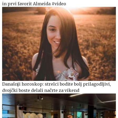
in prvi favorit Almeida #video
Današnji horoskop: strelci bodite bolj prilagodljivi,
dvojčki boste delali načrte za vikend