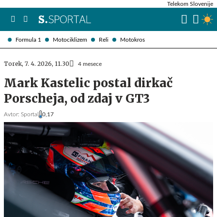
Telekom Slovenije
Formula 1
Motociklizem
Reli
Motokros
Torek, 7. 4. 2026, 11.30
4 mesece
Mark Kastelic postal dirkač
Porscheja, od zdaj v GT3
Avtor:
Sportal
0,17