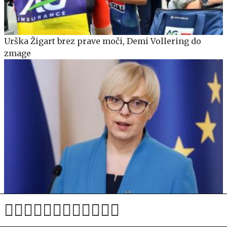
Urška Žigart brez prave moči, Demi Vollering do
zmage
Pirc Musarjeva priznala: Nisem bila pripeta. To je
moja največja napaka.