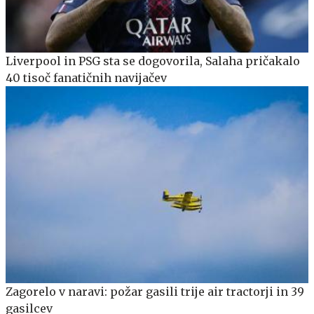
Liverpool in PSG sta se dogovorila, Salaha pričakalo
40 tisoč fanatičnih navijačev
Zagorelo v naravi: požar gasili trije air tractorji in 39
gasilcev