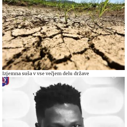
Izjemna suša v vse večjem delu države