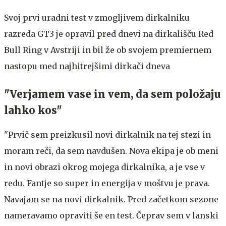
Svoj prvi uradni test v zmogljivem dirkalniku
razreda GT3 je opravil pred dnevi na dirkališču Red
Bull Ring v Avstriji in bil že ob svojem premiernem
nastopu med najhitrejšimi dirkači dneva
"Verjamem vase in vem, da sem položaju
lahko kos"
"Prvič sem preizkusil novi dirkalnik na tej stezi in
moram reči, da sem navdušen. Nova ekipa je ob meni
in novi obrazi okrog mojega dirkalnika, a je vse v
redu. Fantje so super in energija v moštvu je prava.
Navajam se na novi dirkalnik. Pred začetkom sezone
nameravamo opraviti še en test. Čeprav sem v lanski