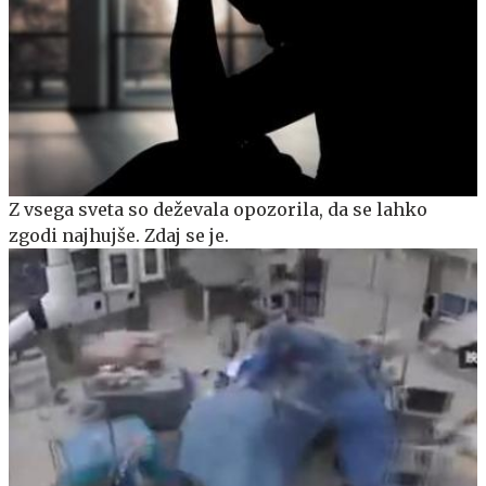
Z vsega sveta so deževala opozorila, da se lahko
zgodi najhujše. Zdaj se je.