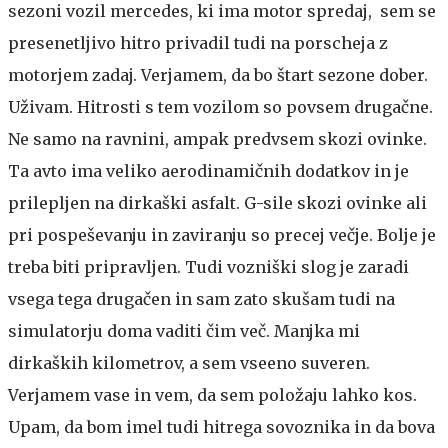
sezoni vozil mercedes, ki ima motor spredaj, sem se
presenetljivo hitro privadil tudi na porscheja z
motorjem zadaj. Verjamem, da bo štart sezone dober.
Uživam. Hitrosti s tem vozilom so povsem drugačne.
Ne samo na ravnini, ampak predvsem skozi ovinke.
Ta avto ima veliko aerodinamičnih dodatkov in je
prilepljen na dirkaški asfalt. G-sile skozi ovinke ali
pri pospeševanju in zaviranju so precej večje. Bolje je
treba biti pripravljen. Tudi vozniški slog je zaradi
vsega tega drugačen in sam zato skušam tudi na
simulatorju doma vaditi čim več. Manjka mi
dirkaških kilometrov, a sem vseeno suveren.
Verjamem vase in vem, da sem položaju lahko kos.
Upam, da bom imel tudi hitrega sovoznika in da bova