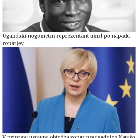
Ugandski nogometni reprezentant umrl po napadu
roparjev
V pripravi ustavna obtožba zoper predsednico Natašo