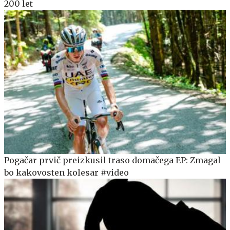
200 let
Pogačar prvič preizkusil traso domačega EP: Zmagal
bo kakovosten kolesar #video