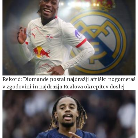
Rekord: Diomande postal najdražji afriški nogometaš
v zgodovini in najdražja Realova okrepitev doslej