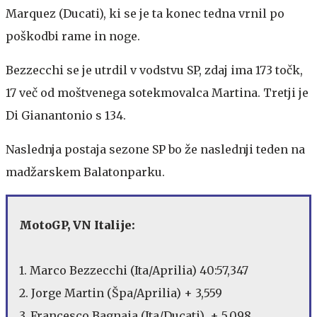
Marquez (Ducati), ki se je ta konec tedna vrnil po
poškodbi rame in noge.
Bezzecchi se je utrdil v vodstvu SP, zdaj ima 173 točk,
17 več od moštvenega sotekmovalca Martina. Tretji je
Di Gianantonio s 134.
Naslednja postaja sezone SP bo že naslednji teden na
madžarskem Balatonparku.
MotoGP, VN Italije:
1. Marco Bezzecchi (Ita/Aprilia) 40:57,347
2. Jorge Martin (Špa/Aprilia) + 3,559
3. Francesco Bagnaia (Ita/Ducati) + 5,098