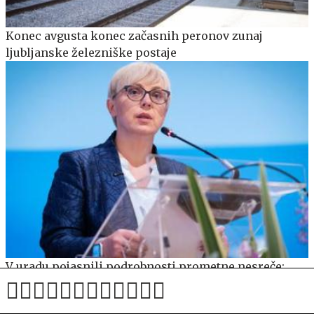
Konec avgusta konec začasnih peronov zunaj
ljubljanske železniške postaje
V uradu pojasnili podrobnosti prometne nesreče:
razkrili tudi imena sopotnic predsednice