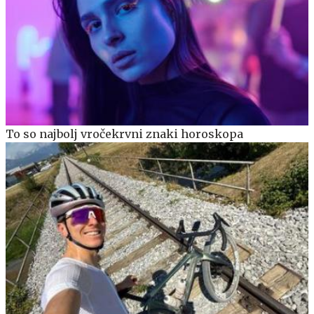
To so najbolj vročekrvni znaki horoskopa