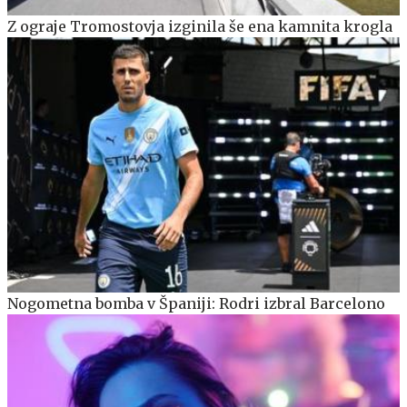
Z ograje Tromostovja izginila še ena kamnita krogla
Nogometna bomba v Španiji: Rodri izbral Barcelono