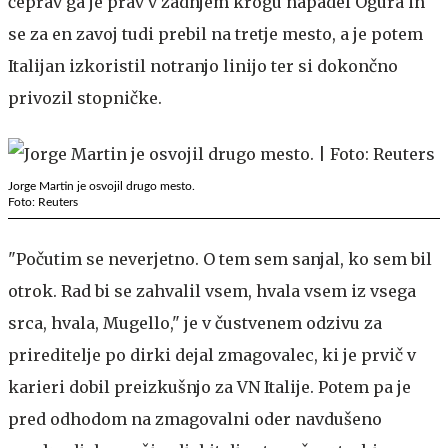
čeprav ga je prav v zadnjem krogu napadel Ogura in
se za en zavoj tudi prebil na tretje mesto, a je potem
Italijan izkoristil notranjo linijo ter si dokončno
privozil stopničke.
Jorge Martin je osvojil drugo mesto.
Foto: Reuters
"Počutim se neverjetno. O tem sem sanjal, ko sem bil
otrok. Rad bi se zahvalil vsem, hvala vsem iz vsega
srca, hvala, Mugello," je v čustvenem odzivu za
prireditelje po dirki dejal zmagovalec, ki je prvič v
karieri dobil preizkušnjo za VN Italije. Potem pa je
pred odhodom na zmagovalni oder navdušeno