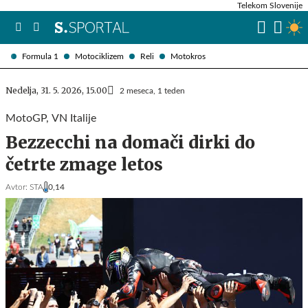
Telekom Slovenije
Formula 1
Motociklizem
Reli
Motokros
Nedelja, 31. 5. 2026, 15.00
2 meseca, 1 teden
MotoGP, VN Italije
Bezzecchi na domači dirki do
četrte zmage letos
Avtor:
STA
0,14