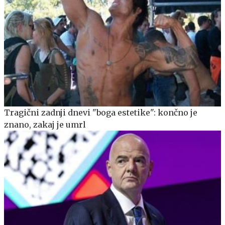
Tragični zadnji dnevi "boga estetike": končno je
znano, zakaj je umrl