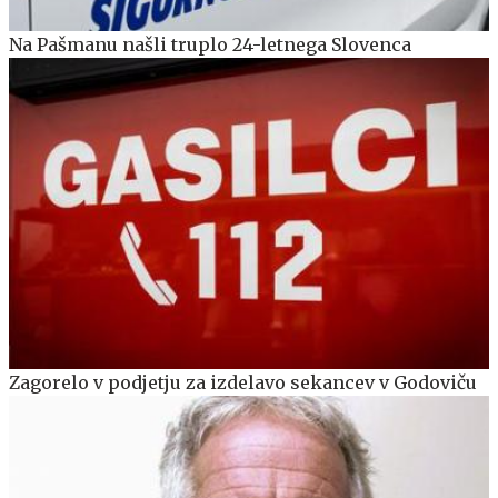
Na Pašmanu našli truplo 24-letnega Slovenca
Zagorelo v podjetju za izdelavo sekancev v Godoviču