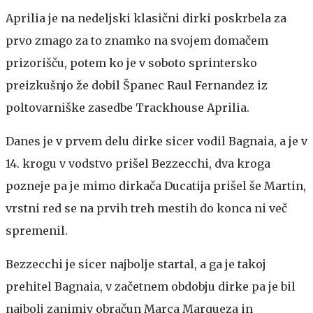
Aprilia je na nedeljski klasični dirki poskrbela za
prvo zmago za to znamko na svojem domačem
prizorišču, potem ko je v soboto sprintersko
preizkušnjo že dobil Španec Raul Fernandez iz
poltovarniške zasedbe Trackhouse Aprilia.
Danes je v prvem delu dirke sicer vodil Bagnaia, a je v
14. krogu v vodstvo prišel Bezzecchi, dva kroga
pozneje pa je mimo dirkača Ducatija prišel še Martin,
vrstni red se na prvih treh mestih do konca ni več
spremenil.
Bezzecchi je sicer najbolje startal, a ga je takoj
prehitel Bagnaia, v začetnem obdobju dirke pa je bil
najbolj zanimiv obračun Marca Marqueza in