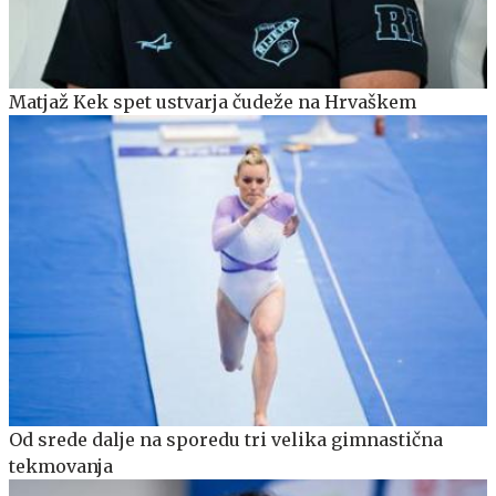
Matjaž Kek spet ustvarja čudeže na Hrvaškem
Od srede dalje na sporedu tri velika gimnastična
tekmovanja