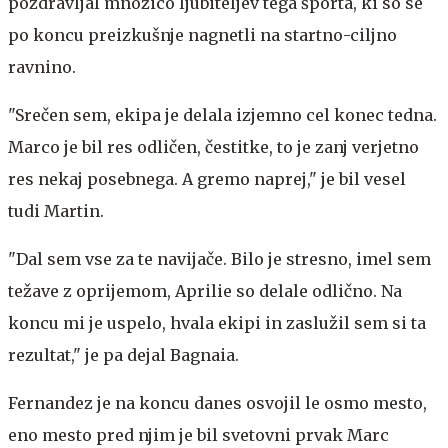
pozdravljal množico ljubiteljev tega športa, ki so se
po koncu preizkušnje nagnetli na startno-ciljno
ravnino.
"Srečen sem, ekipa je delala izjemno cel konec tedna.
Marco je bil res odličen, čestitke, to je zanj verjetno
res nekaj posebnega. A gremo naprej," je bil vesel
tudi Martin.
"Dal sem vse za te navijače. Bilo je stresno, imel sem
težave z oprijemom, Aprilie so delale odlično. Na
koncu mi je uspelo, hvala ekipi in zaslužil sem si ta
rezultat," je pa dejal Bagnaia.
Fernandez je na koncu danes osvojil le osmo mesto,
eno mesto pred njim je bil svetovni prvak Marc