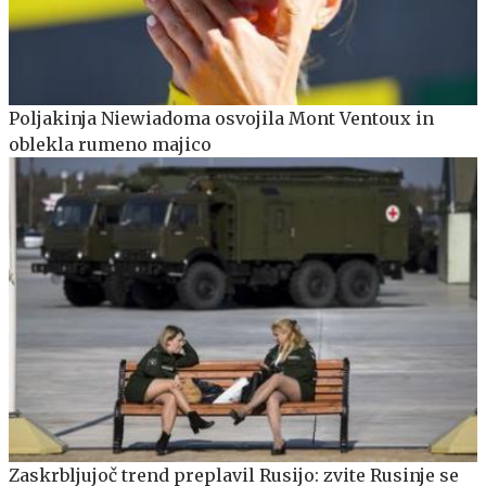
Poljakinja Niewiadoma osvojila Mont Ventoux in
oblekla rumeno majico
Zaskrbljujoč trend preplavil Rusijo: zvite Rusinje se