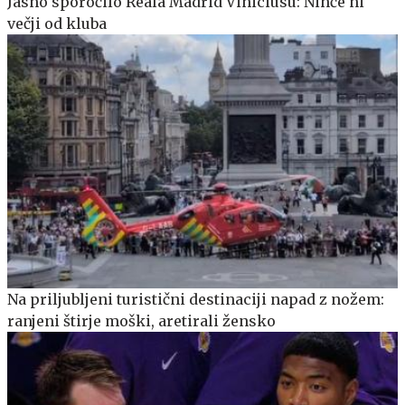
Jasno sporočilo Reala Madrid Viniciusu: Nihče ni
večji od kluba
Na priljubljeni turistični destinaciji napad z nožem:
ranjeni štirje moški, aretirali žensko