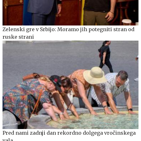
Zelenski gre v Srbijo: Moramo jih potegniti stran od
ruske strani
Pred nami zadnji dan rekordno dolgega vročinskega
vala