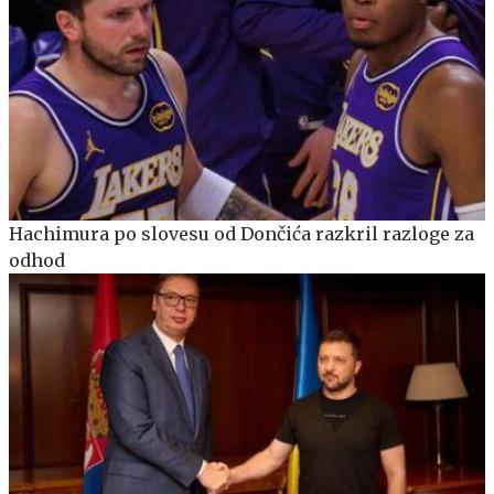
Hachimura po slovesu od Dončića razkril razloge za
odhod