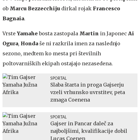
ob
Marcu Bezzecchiju
dirkal rojak
Francesco
Bagnaia
.
Vrste
Yamahe
bosta zastopala
Martin
in Japonec
Ai
Ogura
,
Honda
še ni razkrila imen za naslednjo
sezono, medtem ko mesta pri številnih
poltovarniških ekipah ostajajo nezasedena.
SPORTAL
Slaba štarta in proga Gajserju
vzeli vrhunsko uvrstitev, peta
zmaga Coenena
SPORTAL
Gajser in Pancar daleč za
najboljšimi, kvalifikacije dobil
Lucas Coenen