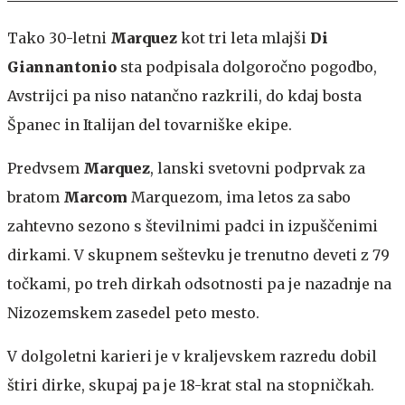
Tako 30-letni
Marquez
kot tri leta mlajši
Di
Giannantonio
sta podpisala dolgoročno pogodbo,
Avstrijci pa niso natančno razkrili, do kdaj bosta
Španec in Italijan del tovarniške ekipe.
Predvsem
Marquez
, lanski svetovni podprvak za
bratom
Marcom
Marquezom, ima letos za sabo
zahtevno sezono s številnimi padci in izpuščenimi
dirkami. V skupnem seštevku je trenutno deveti z 79
točkami, po treh dirkah odsotnosti pa je nazadnje na
Nizozemskem zasedel peto mesto.
V dolgoletni karieri je v kraljevskem razredu dobil
štiri dirke, skupaj pa je 18-krat stal na stopničkah.