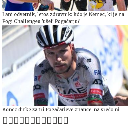
Lani odvetnik, letos zdravnik: kdo je Nemec, ki je na
Pogi Challengeu 'ušel' Pogačarju?
Konec dirke za tri Pogačarjeve znance, na srečo ni
bilo zlomov