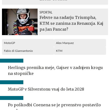
SPORTAL
Febvre na radarju Triumpha,
KTM se zanima za Renauxja. Kaj
pa Jan Pancar?
MotoGP
Alex Marquez
Fabio di Giannantonio
KTM
Herlings premika meje, Gajser v zadnjem krogu
na stopničke
MotoGP v Silverstonu vsaj do leta 2028
Po poškodbi Coenena se je prvenstvo postavilo