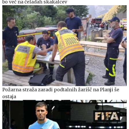
bo več na čeladah skakalcev
Požarna straža zaradi podtalnih žarišč na Planji še
ostaja