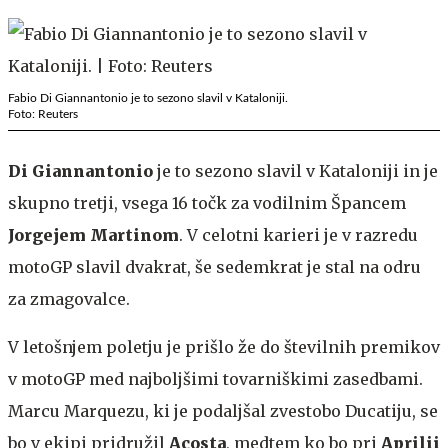
Fabio Di Giannantonio je to sezono slavil v Kataloniji.
Foto: Reuters
Di Giannantonio
je to sezono slavil v Kataloniji in je
skupno tretji, vsega 16 točk za vodilnim Špancem
Jorgejem Martinom
. V celotni karieri je v razredu
motoGP slavil dvakrat, še sedemkrat je stal na odru
za zmagovalce.
V letošnjem poletju je prišlo že do številnih premikov
v motoGP med najboljšimi tovarniškimi zasedbami.
Marcu Marquezu, ki je podaljšal zvestobo Ducatiju, se
bo v ekipi pridružil
Acosta
, medtem ko bo pri
Aprilii