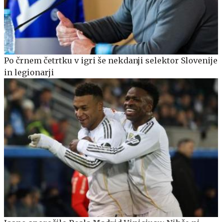
Po črnem četrtku v igri še nekdanji selektor Slovenije
in legionarji