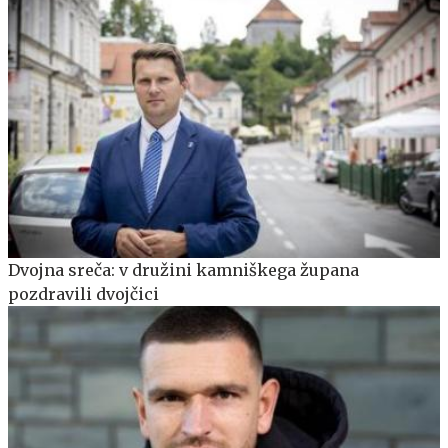
Dvojna sreča: v družini kamniškega župana
pozdravili dvojčici