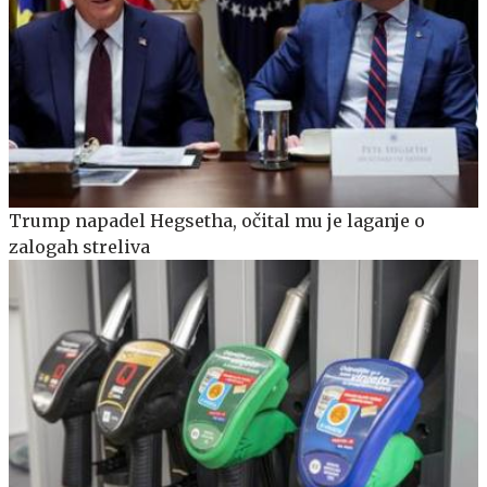
Trump napadel Hegsetha, očital mu je laganje o
zalogah streliva