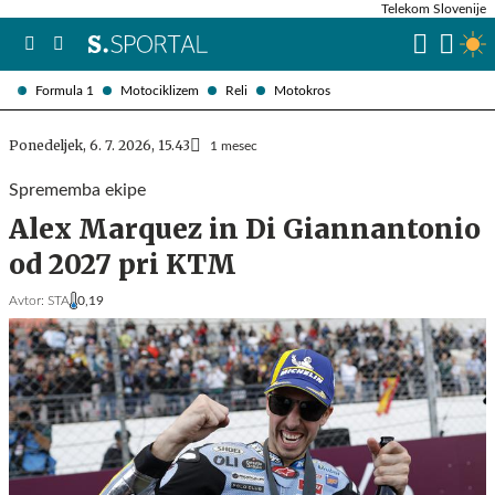
Telekom Slovenije
Formula 1
Motociklizem
Reli
Motokros
Ponedeljek, 6. 7. 2026, 15.43
1 mesec
Sprememba ekipe
Alex Marquez in Di Giannantonio
od 2027 pri KTM
Avtor:
STA
0,19