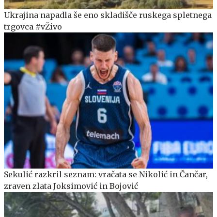
Ukrajina napadla še eno skladišče ruskega spletnega
trgovca #vŽivo
Sekulić razkril seznam: vračata se Nikolić in Čančar,
zraven zlata Joksimović in Bojović