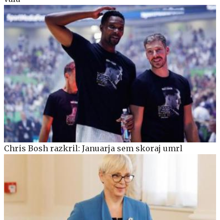
Chris Bosh razkril: Januarja sem skoraj umrl