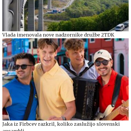
Vlada imenovala nove nadzornike družbe 2TDK
Jaka iz Firbcev razkril, koliko zaslužijo slovenski
ansambli