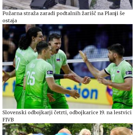
Požarna straža zaradi podtalnih žarišč na Planji še
ostaja
Slovenski odbojkarji četrti, odbojkarice 19. na lestvici
FIVB