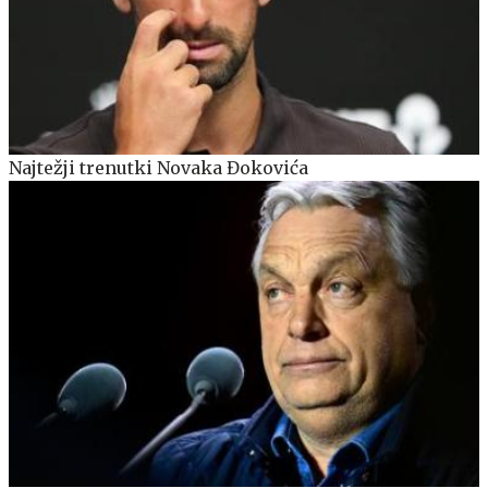
Najtežji trenutki Novaka Đokovića