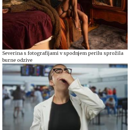
Severina s fotografijami v spodnjem perilu sprožila
burne odzive