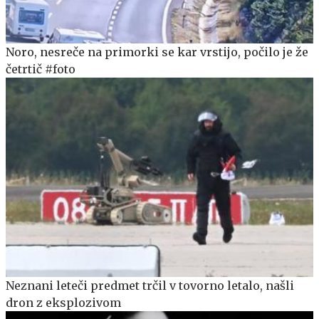
Noro, nesreče na primorki se kar vrstijo, počilo je že
četrtič #foto
Neznani leteči predmet trčil v tovorno letalo, našli
dron z eksplozivom