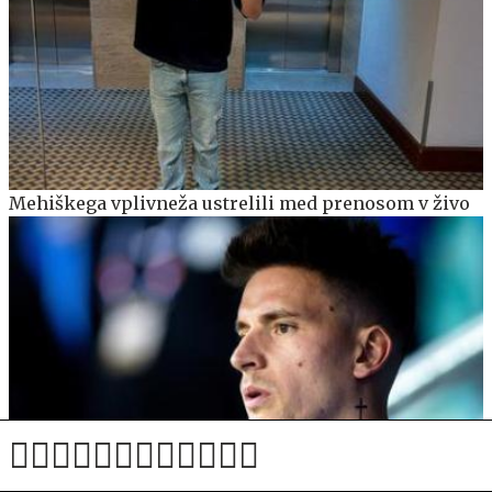
Mehiškega vplivneža ustrelili med prenosom v živo