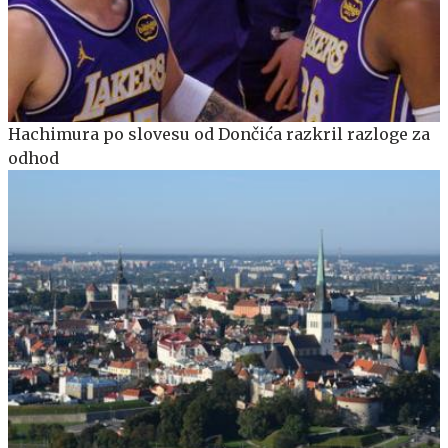
Hachimura po slovesu od Dončića razkril razloge za
odhod