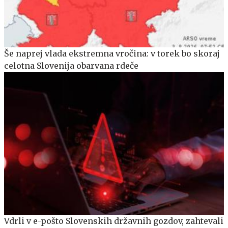
Še naprej vlada ekstremna vročina: v torek bo skoraj
celotna Slovenija obarvana rdeče
Vdrli v e-pošto Slovenskih državnih gozdov, zahtevali