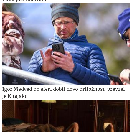
Igor Medved po aferi dobil novo priložnost: prevzel
je Kitajsko