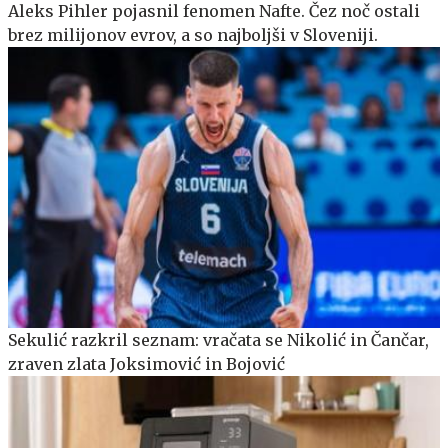
Aleks Pihler pojasnil fenomen Nafte. Čez noč ostali
brez milijonov evrov, a so najboljši v Sloveniji.
Sekulić razkril seznam: vračata se Nikolić in Čančar,
zraven zlata Joksimović in Bojović