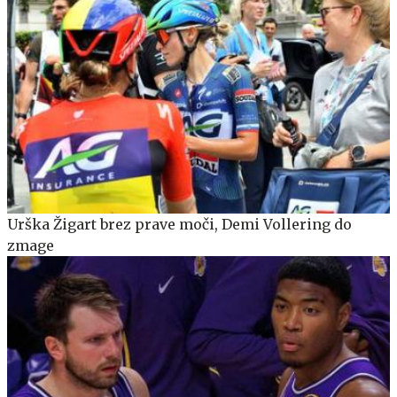
Urška Žigart brez prave moči, Demi Vollering do
zmage