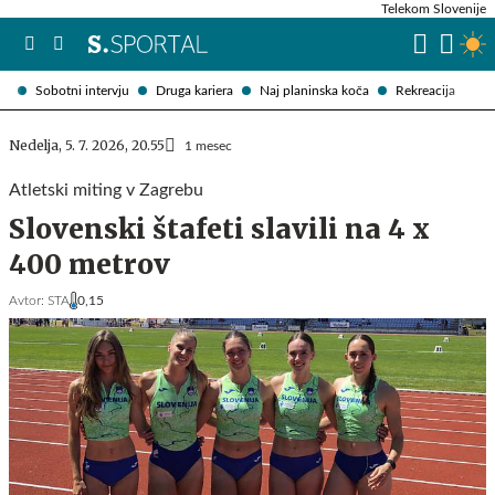
Telekom Slovenije
Sobotni intervju
Druga kariera
Naj planinska koča
Rekreacija
Nedelja, 5. 7. 2026, 20.55
1 mesec
Atletski miting v Zagrebu
Slovenski štafeti slavili na 4 x
400 metrov
Avtor:
STA
0,15