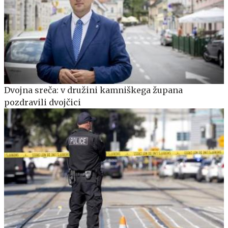
Dvojna sreča: v družini kamniškega župana
pozdravili dvojčici