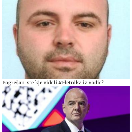
Pogrešan: ste kje videli 41-letnika iz Vodic?