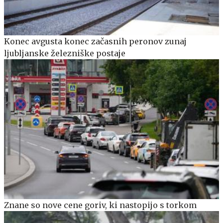
Konec avgusta konec začasnih peronov zunaj
ljubljanske železniške postaje
Znane so nove cene goriv, ki nastopijo s torkom