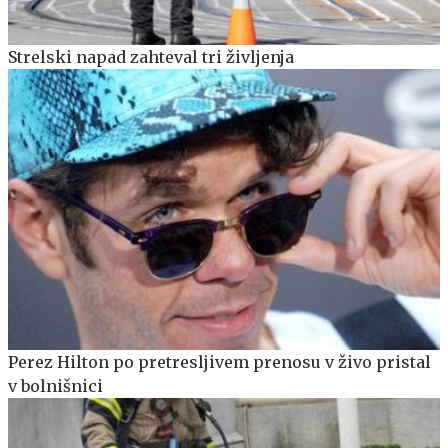
Strelski napad zahteval tri življenja
Perez Hilton po pretresljivem prenosu v živo pristal
v bolnišnici