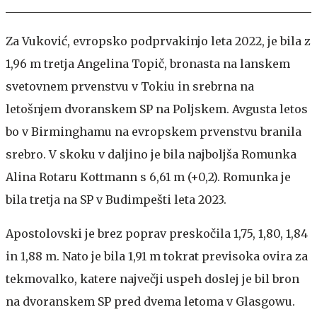
Za Vuković, evropsko podprvakinjo leta 2022, je bila z
1,96 m tretja Angelina Topič, bronasta na lanskem
svetovnem prvenstvu v Tokiu in srebrna na
letošnjem dvoranskem SP na Poljskem. Avgusta letos
bo v Birminghamu na evropskem prvenstvu branila
srebro. V skoku v daljino je bila najboljša Romunka
Alina Rotaru Kottmann s 6,61 m (+0,2). Romunka je
bila tretja na SP v Budimpešti leta 2023.
Apostolovski je brez poprav preskočila 1,75, 1,80, 1,84
in 1,88 m. Nato je bila 1,91 m tokrat previsoka ovira za
tekmovalko, katere največji uspeh doslej je bil bron
na dvoranskem SP pred dvema letoma v Glasgowu.