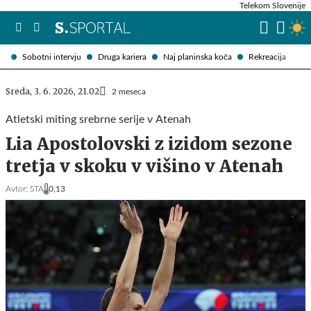
Telekom Slovenije
Sobotni intervju
Druga kariera
Naj planinska koča
Rekreacija
Sreda, 3. 6. 2026, 21.02
2 meseca
Atletski miting srebrne serije v Atenah
Lia Apostolovski z izidom sezone
tretja v skoku v višino v Atenah
Avtor:
STA
0,13