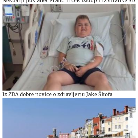
Nekdanji poslanec Franc Trček izstopil iz stranke SD
Iz ZDA dobre novice o zdravljenju Jake Škofa