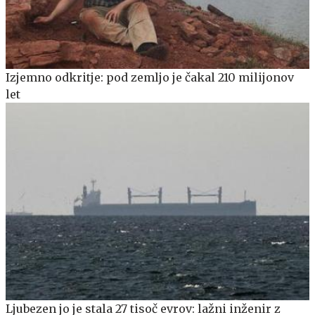
Izjemno odkritje: pod zemljo je čakal 210 milijonov
let
Ljubezen jo je stala 27 tisoč evrov: lažni inženir z