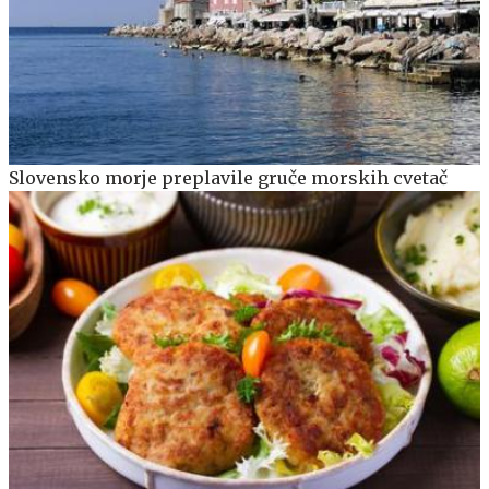
Slovensko morje preplavile gruče morskih cvetač