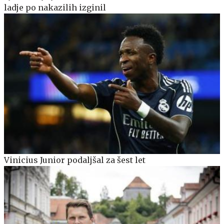
ladje po nakazilih izginil
Vinicius Junior podaljšal za šest let