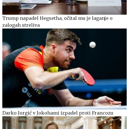
Trump napadel Hegsetha, očital mu je laganje o
zalogah streliva
Darko Jorgić v Jokohami izpadel proti Francozu