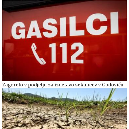
Zagorelo v podjetju za izdelavo sekancev v Godoviču