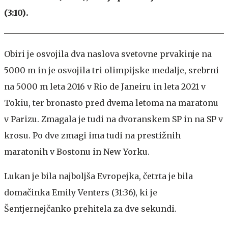
(3:10).
Obiri je osvojila dva naslova svetovne prvakinje na
5000 m in je osvojila tri olimpijske medalje, srebrni
na 5000 m leta 2016 v Rio de Janeiru in leta 2021 v
Tokiu, ter bronasto pred dvema letoma na maratonu
v Parizu. Zmagala je tudi na dvoranskem SP in na SP v
krosu. Po dve zmagi ima tudi na prestižnih
maratonih v Bostonu in New Yorku.
Lukan je bila najboljša Evropejka, četrta je bila
domačinka Emily Venters (31:36), ki je
Šentjernejčanko prehitela za dve sekundi.