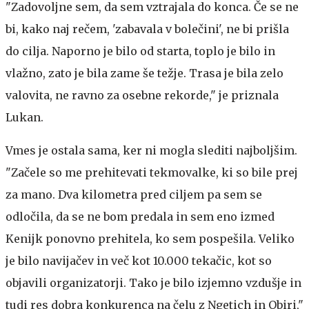
"Zadovoljne sem, da sem vztrajala do konca. Če se ne
bi, kako naj rečem, 'zabavala v bolečini', ne bi prišla
do cilja. Naporno je bilo od starta, toplo je bilo in
vlažno, zato je bila zame še težje. Trasa je bila zelo
valovita, ne ravno za osebne rekorde," je priznala
Lukan.
Vmes je ostala sama, ker ni mogla slediti najboljšim.
"Začele so me prehitevati tekmovalke, ki so bile prej
za mano. Dva kilometra pred ciljem pa sem se
odločila, da se ne bom predala in sem eno izmed
Kenijk ponovno prehitela, ko sem pospešila. Veliko
je bilo navijačev in več kot 10.000 tekačic, kot so
objavili organizatorji. Tako je bilo izjemno vzdušje in
tudi res dobra konkurenca na čelu z Ngetich in Obiri,"