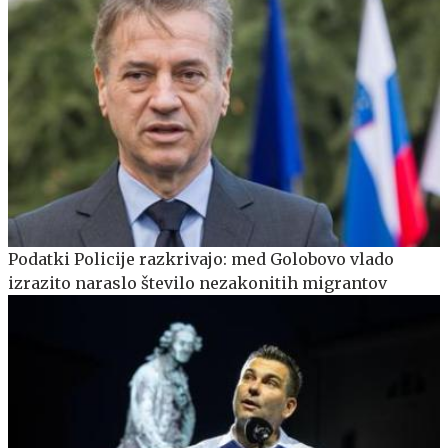
Podatki Policije razkrivajo: med Golobovo vlado
izrazito naraslo število nezakonitih migrantov