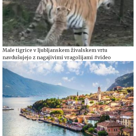
Male tigrice v ljubljanskem živalskem vrtu
navdušujejo z nagajivimi vragolijami #video