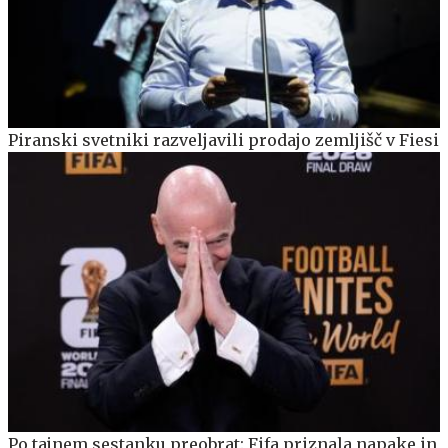
Piranski svetniki razveljavili prodajo zemljišč v Fiesi
Po tajnem sestanku preobrat: Fifa priznala napake in