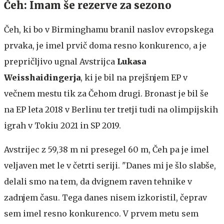
Čeh: Imam še rezerve za sezono
Čeh, ki bo v Birminghamu branil naslov evropskega
prvaka, je imel prvič doma resno konkurenco, a je
prepričljivo ugnal Avstrijca
Lukasa
Weisshaidingerja
, ki je bil na prejšnjem EP v
večnem mestu tik za Čehom drugi. Bronast je bil še
na EP leta 2018 v Berlinu ter tretji tudi na olimpijskih
igrah v Tokiu 2021 in SP 2019.
Avstrijec z 59,38 m ni presegel 60 m, Čeh pa je imel
veljaven met le v četrti seriji. "Danes mi je šlo slabše,
delali smo na tem, da dvignem raven tehnike v
zadnjem času. Tega danes nisem izkoristil, čeprav
sem imel resno konkurenco. V prvem metu sem