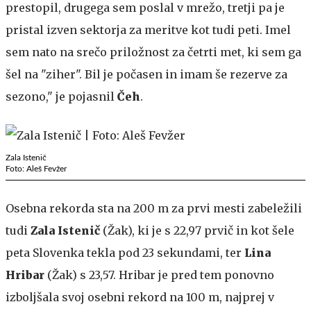
prestopil, drugega sem poslal v mrežo, tretji pa je
pristal izven sektorja za meritve kot tudi peti. Imel
sem nato na srečo priložnost za četrti met, ki sem ga
šel na "ziher". Bil je počasen in imam še rezerve za
sezono," je pojasnil
Čeh
.
Zala Istenič
Foto: Aleš Fevžer
Osebna rekorda sta na 200 m za prvi mesti zabeležili
tudi
Zala Istenič
(Žak), ki je s 22,97 prvič in kot šele
peta Slovenka tekla pod 23 sekundami, ter
Lina
Hribar
(Žak) s 23,57. Hribar je pred tem ponovno
izboljšala svoj osebni rekord na 100 m, najprej v