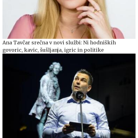
Ana Tavčar srečna v novi službi: Ni hodniških
govoric, kavic, šušljanja, igric in politike