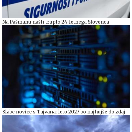
Na Pašmanu našli truplo 24-letnega Slovenca
Slabe novice s Tajvana: leto 2027 bo najhujše do zdaj