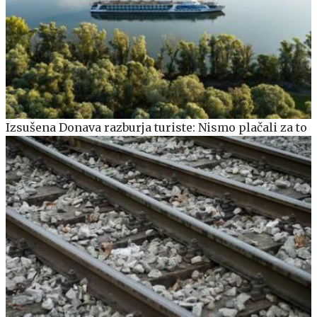
Izsušena Donava razburja turiste: Nismo plačali za to