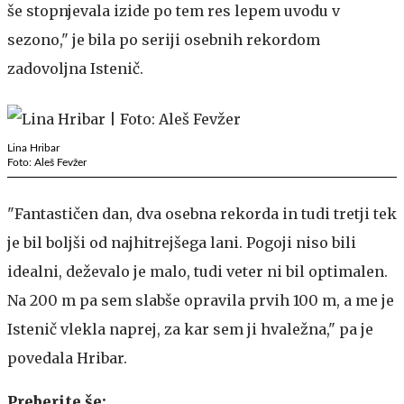
še stopnjevala izide po tem res lepem uvodu v
sezono," je bila po seriji osebnih rekordom
zadovoljna Istenič.
Lina Hribar
Foto: Aleš Fevžer
"Fantastičen dan, dva osebna rekorda in tudi tretji tek
je bil boljši od najhitrejšega lani. Pogoji niso bili
idealni, deževalo je malo, tudi veter ni bil optimalen.
Na 200 m pa sem slabše opravila prvih 100 m, a me je
Istenič vlekla naprej, za kar sem ji hvaležna," pa je
povedala Hribar.
Preberite še: