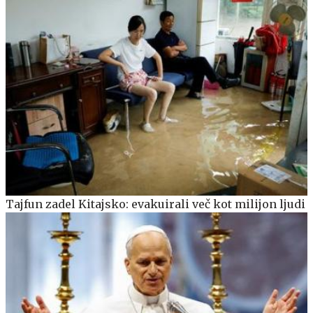
Tajfun zadel Kitajsko: evakuirali več kot milijon ljudi