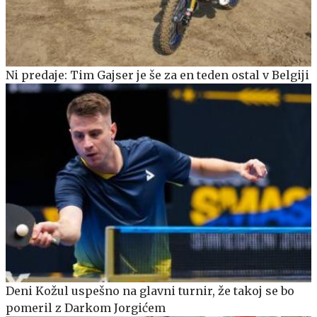
Ni predaje: Tim Gajser je še za en teden ostal v Belgiji
Deni Kožul uspešno na glavni turnir, že takoj se bo
pomeril z Darkom Jorgićem