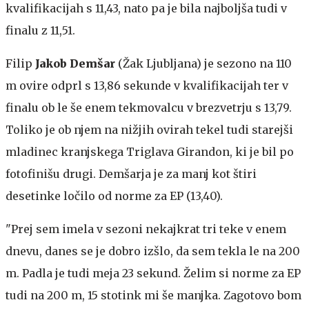
kvalifikacijah s 11,43, nato pa je bila najboljša tudi v
finalu z 11,51.
Filip
Jakob Demšar
(Žak Ljubljana) je sezono na 110
m ovire odprl s 13,86 sekunde v kvalifikacijah ter v
finalu ob le še enem tekmovalcu v brezvetrju s 13,79.
Toliko je ob njem na nižjih ovirah tekel tudi starejši
mladinec kranjskega Triglava Girandon, ki je bil po
fotofinišu drugi. Demšarja je za manj kot štiri
desetinke ločilo od norme za EP (13,40).
"Prej sem imela v sezoni nekajkrat tri teke v enem
dnevu, danes se je dobro izšlo, da sem tekla le na 200
m. Padla je tudi meja 23 sekund. Želim si norme za EP
tudi na 200 m, 15 stotink mi še manjka. Zagotovo bom