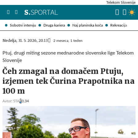
Telekom Slovenije
Sobotni intervju
Druga kariera
Naj planinska koča
Rekreacija
Nedelja, 31. 5. 2026, 20.13
2 meseca, 1 teden
Ptuj, drugi miting sezone mednarodne slovenske lige Telekom
Slovenije
Čeh zmagal na domačem Ptuju,
izjemen tek Čurina Prapotnika na
100 m
Avtor:
STA
0,34