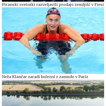
Piranski svetniki razveljavili prodajo zemljišč v Fiesi
Neža Klančar zaradi bolezni z zamudo v Pariz