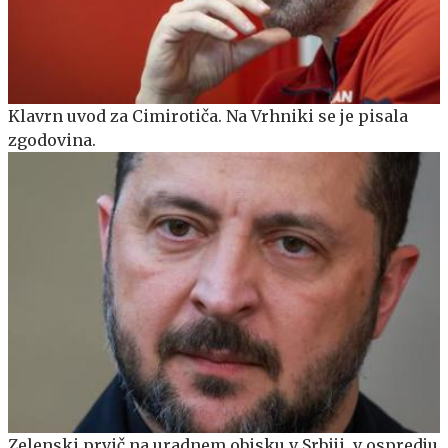
Klavrn uvod za Cimirotiča. Na Vrhniki se je pisala
zgodovina.
Zelenski prvič na uradnem obisku v Srbiji, v ospredju