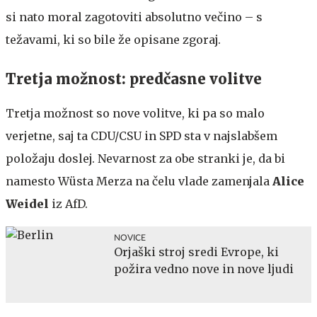
si nato moral zagotoviti absolutno večino – s
težavami, ki so bile že opisane zgoraj.
Tretja možnost: predčasne volitve
Tretja možnost so nove volitve, ki pa so malo
verjetne, saj ta CDU/CSU in SPD sta v najslabšem
položaju doslej. Nevarnost za obe stranki je, da bi
namesto Wüsta Merza na čelu vlade zamenjala
Alice
Weidel
iz AfD.
NOVICE
Orjaški stroj sredi Evrope, ki
požira vedno nove in nove ljudi