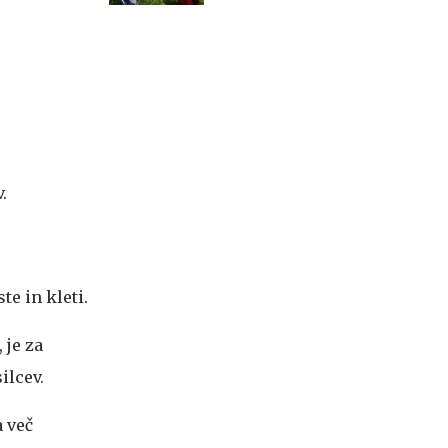
steni Mojstrovke
.
te in kleti.
 je za
ilcev.
a več