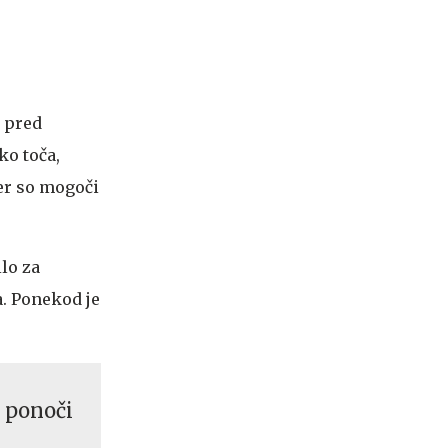
o pred
ko toča,
jer so mogoči
lo za
a. Ponekod je
 ponoči