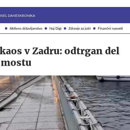
Želite prejemati e-novice?
Uživajmo pametno
OSEL DANES
KRONIKA
Aktivno državljanstvo
Naj Digi
Zdravje za jutri
Finančni nasveti
kaos v Zadru: odtrgan del
 mostu