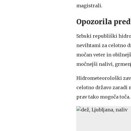
magistrali.
Opozorila pred
Srbski republiški hidr
nevihtami za celotno d
močan veter in obilnej
močnejši nalivi, grmenj
Hidrometeorološki zav
celotno državo zaradi 
prav tako mogoča toča.