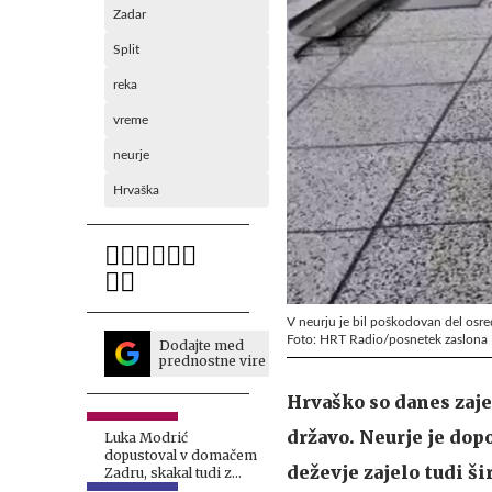
Zadar
Split
reka
vreme
neurje
Hrvaška
V neurju je bil poškodovan del osr
Foto: HRT Radio/posnetek zaslona
Dodajte med
prednostne vire
Hrvaško so danes zaje
državo. Neurje je dop
Luka Modrić
dopustoval v domačem
deževje zajelo tudi š
Zadru, skakal tudi z
najvišje skakalnice