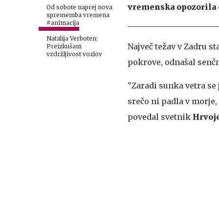
vremenska opozorila d
Od sobote naprej nova
sprememba vremena
#animacija
Natalija Verboten:
Največ težav v Zadru st
Preizkušam
vzdržljivost vozlov
pokrove, odnašal senčn
"Zaradi sunka vetra se 
srečo ni padla v morje, 
povedal svetnik
Hrvoj