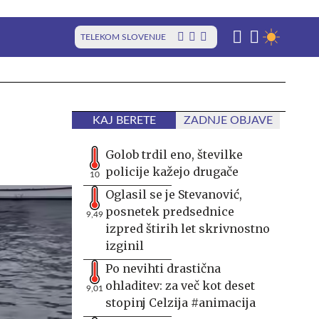
TELEKOM SLOVENIJE
KAJ BERETE
ZADNJE OBJAVE
Golob trdil eno, številke
policije kažejo drugače
10
Oglasil se je Stevanović,
posnetek predsednice
9,49
izpred štirih let skrivnostno
izginil
Po nevihti drastična
ohladitev: za več kot deset
9,01
stopinj Celzija #animacija