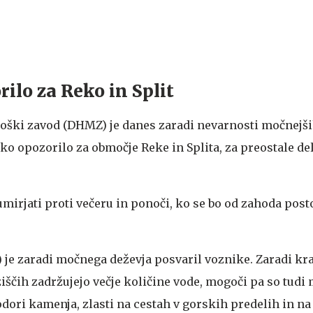
ilo za Reko in Split
oški zavod (DHMZ) je danes zaradi nevarnosti močnejši
o opozorilo za območje Reke in Splita, za preostale de
 umirjati proti večeru in ponoči, ko se bo od zahoda po
 je zaradi močnega deževja posvaril voznike. Zaradi kr
iščih zadržujejo večje količine vode, mogoči pa so tudi 
dori kamenja, zlasti na cestah v gorskih predelih in na