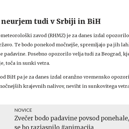
 neurjem tudi v Srbiji in BiH
ometeorološki zavod (RHMZ) je za danes izdal opozoril
ržavo. Te bodo ponekod močnejše, spremljajo pa jih lah
še padavine. Posebno opozorilo velja tudi za Beograd, k
e, toča in sunki vetra.
od BiH pa je za danes izdal oranžno vremensko opozori
močnejših krajevnih nalivov, neviht in sunkovitega vetr
NOVICE
Zvečer bodo padavine povsod ponehale,
se bo razjasnilo #animacija