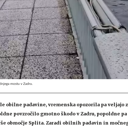
ednjega mostu v Zadru.
le obilne padavine, vremenska opozorila pa veljajo z
oldne povzročilo gmotno škodo v Zadru, popoldne pa
irše območje Splita. Zaradi obilnih padavin in močneg