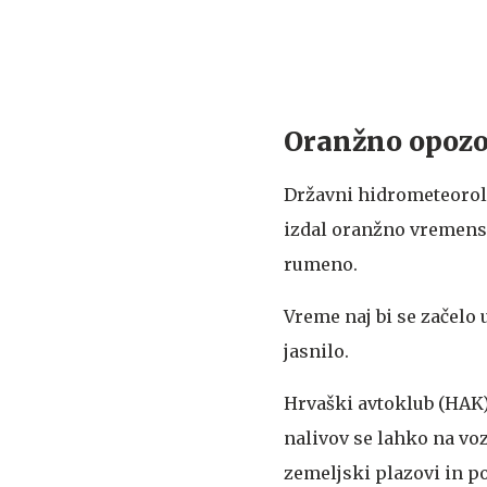
Oranžno opozor
Državni hidrometeorol
izdal oranžno vremensk
rumeno.
Vreme naj bi se začelo
jasnilo.
Hrvaški avtoklub (HAK)
nalivov se lahko na voz
zemeljski plazovi in po