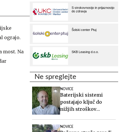
ijske
l ograjo.
na most. Na
dar
Ne spreglejte
NOVICE
Baterijski sistemi
postajajo ključ do
nižjih stroškov
elektrike v podjetjih
NOVICE