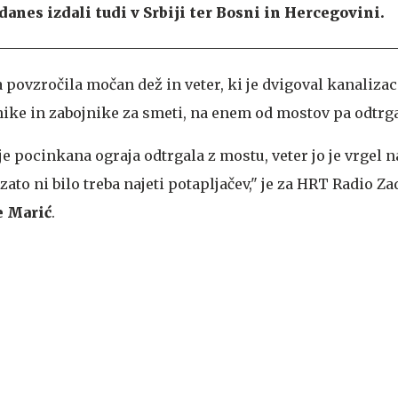
anes izdali tudi v Srbiji ter Bosni in Hercegovini.
a povzročila močan dež in veter, ki je dvigoval kanalizac
ike in zabojnike za smeti, na enem od mostov pa odtrga
je pocinkana ograja odtrgala z mostu, veter jo je vrgel 
zato ni bilo treba najeti potapljačev," je za HRT Radio Za
e Marić
.