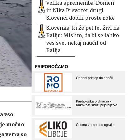
Velika sprememba: Domen
in Nika Prevc ter drugi
6,72
Slovenci dobili proste roke
Slovenka, ki že pet let živi na
Baliju: Mislim, da bi se lahko
6,20
ves svet nekaj naučil od
Balija
a vso
 je močno
a vetra so