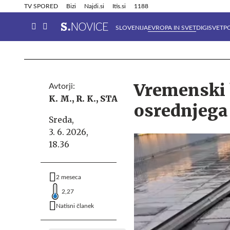
Info in obvestila
Tehnik
TV SPORED
Bizi
Najdi.si
Itis.si
1188
SLOVENIJA
EVROPA IN SVET
DIGISVET
P
Vremenski 
Avtorji:
K. M.,
R. K.,
STA
osrednjega
Sreda,
3. 6. 2026,
18.36
2 meseca
2,27
Natisni članek