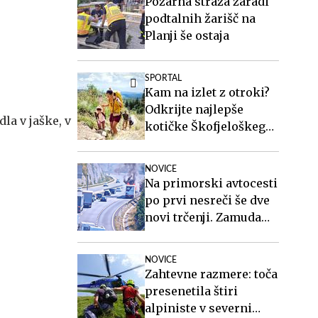
Požarna straža zaradi
podtalnih žarišč na
Planji še ostaja
SPORTAL
Kam na izlet z otroki?
Odkrijte najlepše
la v jaške, v
kotičke Škofjeloškega
hribovja.
NOVICE
Na primorski avtocesti
po prvi nesreči še dve
novi trčenji. Zamuda
eno uro. #foto
NOVICE
Zahtevne razmere: toča
presenetila štiri
alpiniste v severni