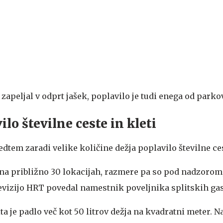
zapeljal v odprt jašek, poplavilo je tudi enega od parkov
ilo številne ceste in kleti
medtem zaradi velike količine dežja poplavilo številne ces
 na približno 30 lokacijah, razmere pa so pod nadzorom,
evizijo HRT povedal namestnik poveljnika splitskih gas
a je padlo več kot 50 litrov dežja na kvadratni meter. N