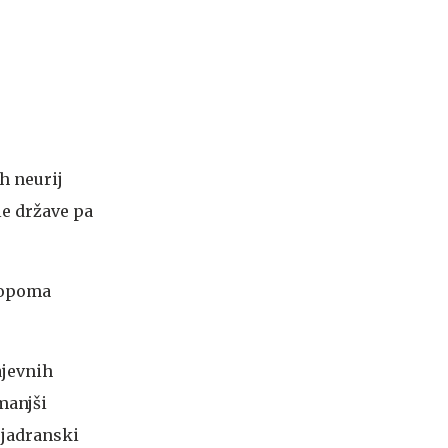
h neurij
le države pa
stopoma
ajevnih
manjši
 jadranski