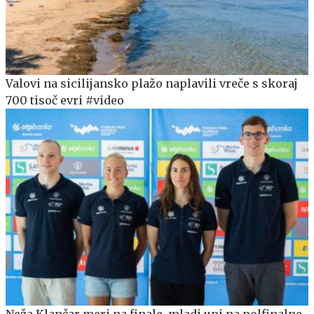
Valovi na sicilijansko plažo naplavili vreče s skoraj
700 tisoč evri #video
Neža Klančar meri na finale, mladi upi na polfinalne