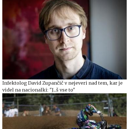
Infektolog David Zupančič v nejeveri nad tem, kar je
videl na nacionalki: "J...š vse to"