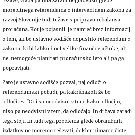
težave, vlada pa ima zaradi negotovosti glede
morebitnega referenduma o interventnem zakonu za
razvoj Slovenije tudi težave s pripravo rebalansa
proračuna. Kot je pojasnil, je namreč brez informacij
o tem, ali bo ustavno sodišče dopustilo referendum o
zakonu, ki bi lahko imel velike finančne učinke, ali
ne, nemogoče planirati proračunsko leto ali pa ga
popravljati.
Zato je ustavno sodišče pozval, naj odloči o
referendumski pobudi, pa kakršnakoli že bo
odločitev. "Oni so neodvisni v tem, kako odločijo,
niso pa neodvisni v tem, da odločajo. In država zaradi
tega stoji. In tudi tega problema glede obrambnih
izdatkov ne moremo reševati, dokler nimamo čiste