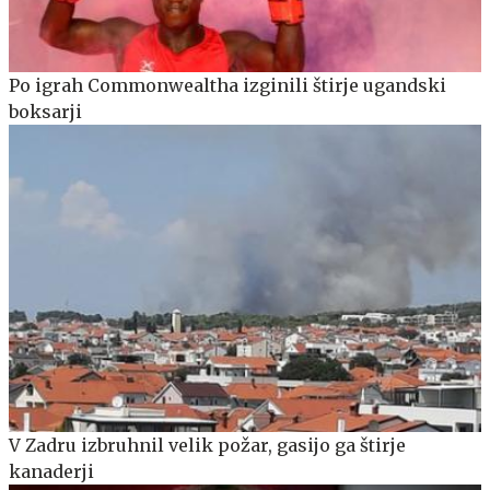
Po igrah Commonwealtha izginili štirje ugandski
boksarji
V Zadru izbruhnil velik požar, gasijo ga štirje
kanaderji