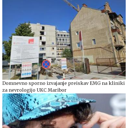
Domnevno sporno izvajanje preiskav EMG na kliniki
za nevrologijo UKC Maribor