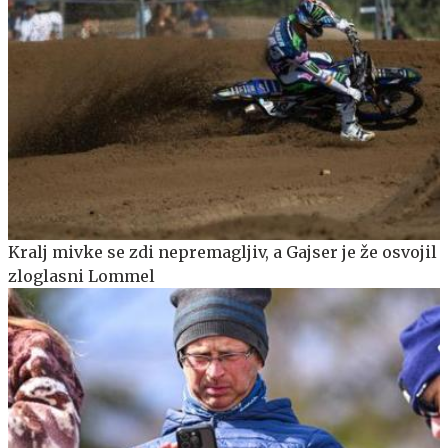
Kralj mivke se zdi nepremagljiv, a Gajser je že osvojil
zloglasni Lommel