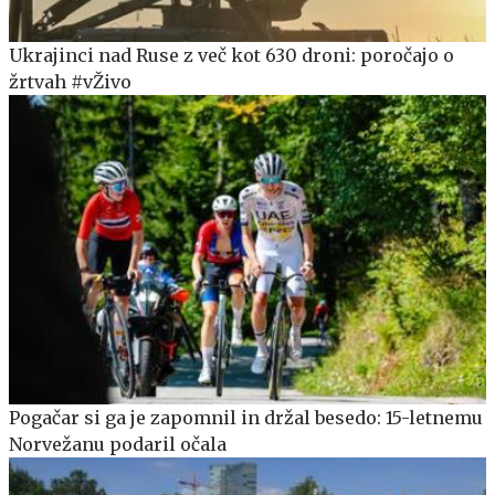
Ukrajinci nad Ruse z več kot 630 droni: poročajo o
žrtvah #vŽivo
Pogačar si ga je zapomnil in držal besedo: 15-letnemu
Norvežanu podaril očala