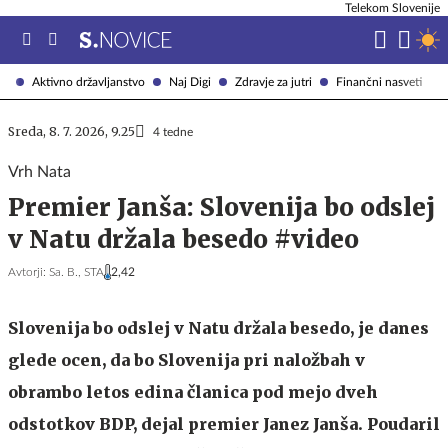
Telekom Slovenije
Aktivno državljanstvo
Naj Digi
Zdravje za jutri
Finančni nasveti
Sreda, 8. 7. 2026, 9.25
4 tedne
Vrh Nata
Premier Janša: Slovenija bo odslej
v Natu držala besedo #video
Avtorji:
Sa. B.,
STA
2,42
Slovenija bo odslej v Natu držala besedo, je danes
glede ocen, da bo Slovenija pri naložbah v
obrambo letos edina članica pod mejo dveh
odstotkov BDP, dejal premier Janez Janša. Poudaril