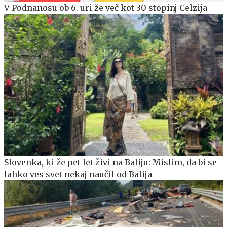
V Podnanosu ob 6. uri že več kot 30 stopinj Celzija
Slovenka, ki že pet let živi na Baliju: Mislim, da bi se
lahko ves svet nekaj naučil od Balija