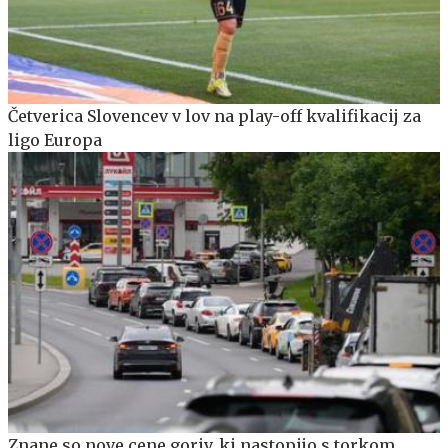
Četverica Slovencev v lov na play-off kvalifikacij za
ligo Europa
Znane so nove cene goriv, ki nastopijo s torkom