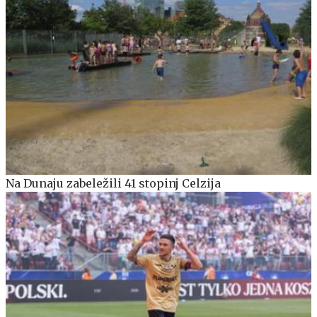
Na Dunaju zabeležili 41 stopinj Celzija