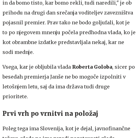
in da bomo tisto, kar bomo rekli, tudi naredili," je ob
prihodu na drugi dan srečanja voditeljev zavezništva
pojasnil premier. Prav tako ne bodo goljufali, kot je
to po njegovem mnenju počela predhodna vlada, ko je
kot obrambne izdatke predstavljala nekaj, kar ne
sodi mednje.
Vsega, kar je obljubila vlada
Roberta Goloba
, sicer po
besedah premierja Janše ne bo mogoče izpolniti v
letošnjem letu, saj da ima država tudi druge
prioritete.
Prvi vrh po vrnitvi na položaj
Poleg tega ima Slovenija, kot je dejal, javnofinančne