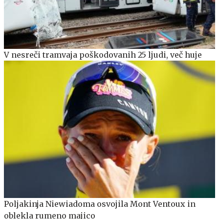
V nesreči tramvaja poškodovanih 25 ljudi, več huje
Poljakinja Niewiadoma osvojila Mont Ventoux in
oblekla rumeno majico