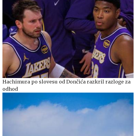
Hachimura po slovesu od Dončića razkril razloge za
odhod