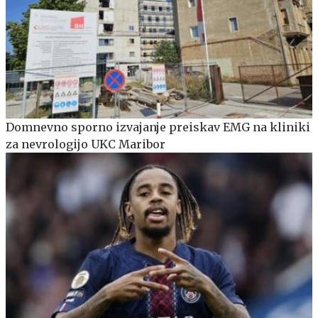
Domnevno sporno izvajanje preiskav EMG na kliniki
za nevrologijo UKC Maribor