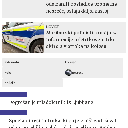
odstranili posledice prometne
nesreče, ostaja daljši zastoj
NOVICE
Mariborski policisti prosijo za
informacije o četrtkovem trku
skiroja v otroka na kolesu
avtomobil
kolesar
kolo
nesreča
policija
Pogrešan je mladoletnik iz Ljubljane
Specialci rešili otroka, ki ga je v hiši zadrževal
oče: uporabili so električni paralizator #video