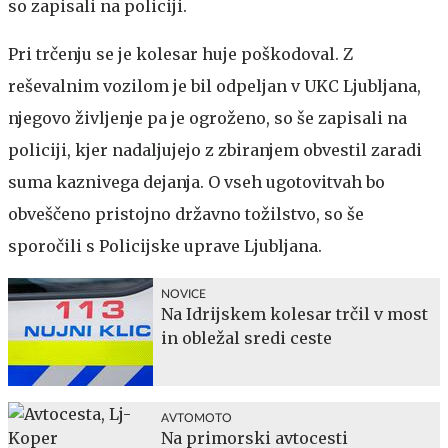
so zapisali na policiji.
Pri trčenju se je kolesar huje poškodoval. Z
reševalnim vozilom je bil odpeljan v UKC Ljubljana,
njegovo življenje pa je ogroženo, so še zapisali na
policiji, kjer nadaljujejo z zbiranjem obvestil zaradi
suma kaznivega dejanja. O vseh ugotovitvah bo
obveščeno pristojno državno tožilstvo, so še
sporočili s Policijske uprave Ljubljana.
NOVICE
Na Idrijskem kolesar trčil v most
in obležal sredi ceste
AVTOMOTO
Na primorski avtocesti