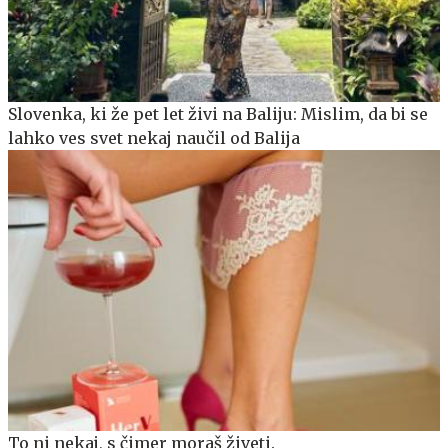
Slovenka, ki že pet let živi na Baliju: Mislim, da bi se
lahko ves svet nekaj naučil od Balija
To ni nekaj, s čimer moraš živeti.