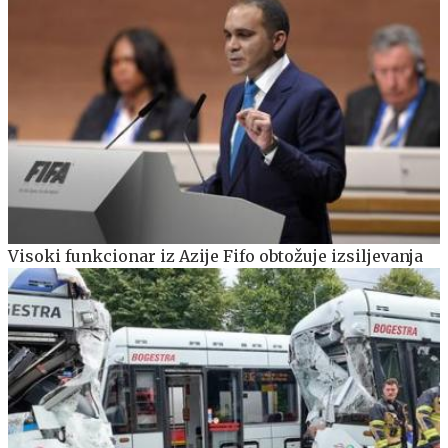
Visoki funkcionar iz Azije Fifo obtožuje izsiljevanja