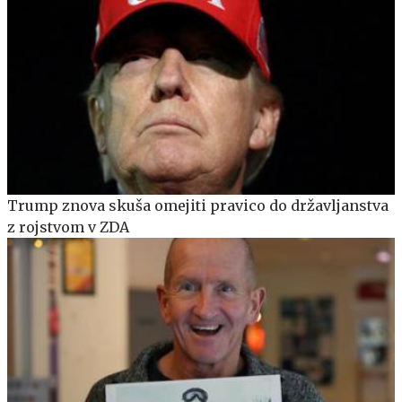
Trump znova skuša omejiti pravico do državljanstva
z rojstvom v ZDA