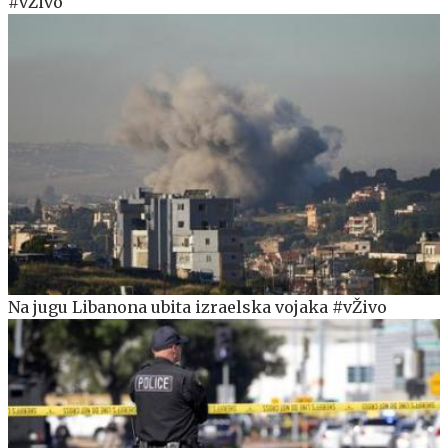
#vŽivo
Na jugu Libanona ubita izraelska vojaka #vŽivo