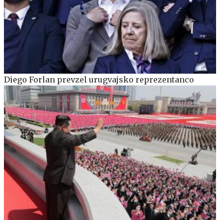
Diego Forlan prevzel urugvajsko reprezentanco