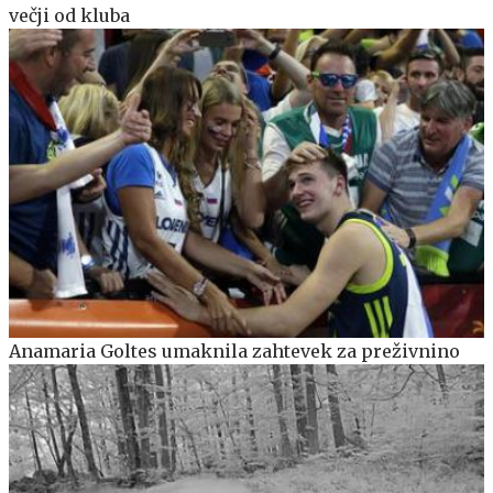
večji od kluba
Anamaria Goltes umaknila zahtevek za preživnino