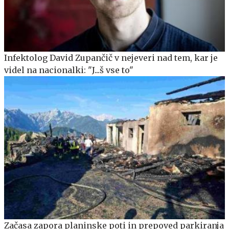
Infektolog David Zupančič v nejeveri nad tem, kar je
videl na nacionalki: "J...š vse to"
Začasa zapora planinske poti in prepoved parkiranja