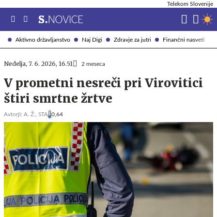
Telekom Slovenije
Aktivno državljanstvo
Naj Digi
Zdravje za jutri
Finančni nasveti
Nedelja, 7. 6. 2026, 16.51
2 meseca
V prometni nesreči pri Virovitici
štiri smrtne žrtve
Avtorji:
A. Ž.,
STA
0,64