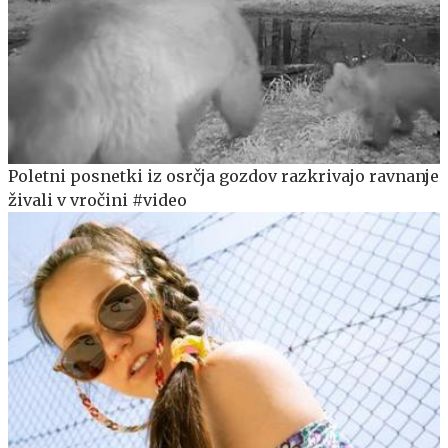
Poletni posnetki iz osrčja gozdov razkrivajo ravnanje
živali v vročini #video