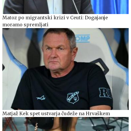
Matoz po migrantski krizi v Ceuti: Dogajanje
moramo spremljati
Matjaž Kek spet ustvarja čudeže na Hrvaškem