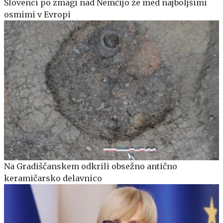
Slovenci po zmagi nad Nemčijo že med najboljšimi
osmimi v Evropi
Na Gradiščanskem odkrili obsežno antično
keramičarsko delavnico