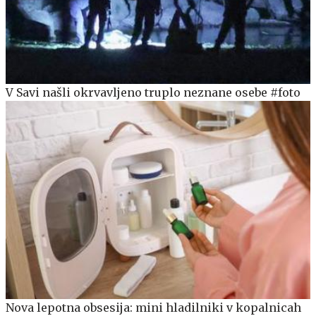
V Savi našli okrvavljeno truplo neznane osebe #foto
Nova lepotna obsesija: mini hladilniki v kopalnicah