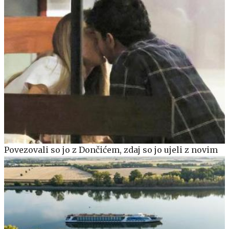
Povezovali so jo z Dončićem, zdaj so jo ujeli z novim