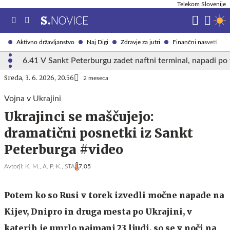
Telekom Slovenije
Aktivno državljanstvo
Naj Digi
Zdravje za jutri
Finančni nasveti
6.41 V Sankt Peterburgu zadet naftni terminal, napadi po
Sreda, 3. 6. 2026, 20.56
2 meseca
Vojna v Ukrajini
Ukrajinci se maščujejo:
dramatični posnetki iz Sankt
Peterburga #video
Avtorji:
K. M.,
A. P. K.,
STA
7,05
Potem ko so Rusi v torek izvedli močne napade na
Kijev, Dnipro in druga mesta po Ukrajini, v
katerih je umrlo najmanj 23 ljudi, so se v noči na