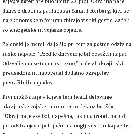
Kijev, v katerih je bilo ubitih 23 ljudi. Ukrajina pa je
danes z droni napadla ruski Sankt Peterburg, kjer se
na ekonomskem forumu zbirajo visoki gostje. Zadeli
so energetske in vojaške objekte.
Zelenski je menil, da je šlo pri tem za pošten odziv na
ruske napade. "Pred le dnevom je bil obsežen napad.
Odzvali smo se temu ustrezno," je dejal ukrajinski
predsednik in napovedal dodatno okrepitev
povračilnih napadov.
Prvi mož Nata je v Kijevu tudi hvalil delovanje
ukrajinske vojske in njen napredek na bojišču.
"Ukrajina je vse bolj uspešna, tako na fronti, pa tudi
pri odstranjevanju ključnih zmogljivosti in kapacitet