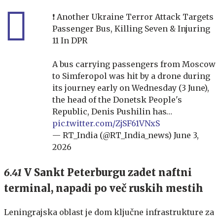
❗️ Another Ukraine Terror Attack Targets
Passenger Bus, Killing Seven & Injuring
11 In DPR
A bus carrying passengers from Moscow
to Simferopol was hit by a drone during
its journey early on Wednesday (3 June),
the head of the Donetsk People's
Republic, Denis Pushilin has…
pic.twitter.com/ZjSF61VNxS
— RT_India (@RT_India_news)
June 3,
2026
6.41
V Sankt Peterburgu zadet naftni
terminal, napadi po več ruskih mestih
Leningrajska oblast je dom ključne infrastrukture za