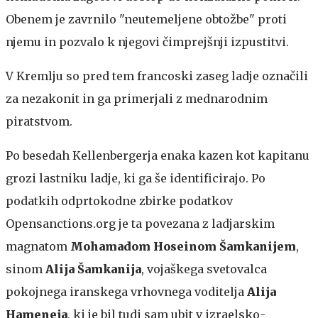
Obenem je zavrnilo "neutemeljene obtožbe" proti
njemu in pozvalo k njegovi čimprejšnji izpustitvi.
V Kremlju so pred tem francoski zaseg ladje označili
za nezakonit in ga primerjali z mednarodnim
piratstvom.
Po besedah Kellenbergerja enaka kazen kot kapitanu
grozi lastniku ladje, ki ga še identificirajo. Po
podatkih odprtokodne zbirke podatkov
Opensanctions.org je ta povezana z ladjarskim
magnatom
Mohamadom Hoseinom Šamkanijem
,
sinom
Alija Šamkanija
, vojaškega svetovalca
pokojnega iranskega vrhovnega voditelja
Alija
Hameneja
, ki je bil tudi sam ubit v izraelsko-