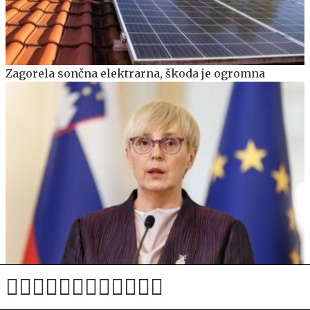
Zagorela sončna elektrarna, škoda je ogromna
Nekdanji šef SOVE: Tisti trenutek, ko sta vstopili v
vozilo varovane osebe, sta postali javni osebi