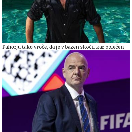
Pahorju tako vroče, da je v bazen skočil kar oblečen