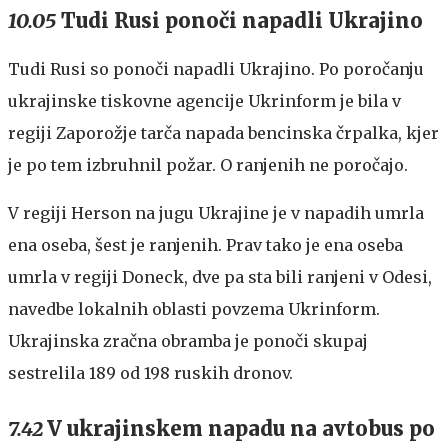
10.05
Tudi Rusi ponoči napadli Ukrajino
Tudi Rusi so ponoči napadli Ukrajino. Po poročanju
ukrajinske tiskovne agencije Ukrinform je bila v
regiji Zaporožje tarča napada bencinska črpalka, kjer
je po tem izbruhnil požar. O ranjenih ne poročajo.
V regiji Herson na jugu Ukrajine je v napadih umrla
ena oseba, šest je ranjenih. Prav tako je ena oseba
umrla v regiji Doneck, dve pa sta bili ranjeni v Odesi,
navedbe lokalnih oblasti povzema Ukrinform.
Ukrajinska zračna obramba je ponoči skupaj
sestrelila 189 od 198 ruskih dronov.
7.42
V ukrajinskem napadu na avtobus po