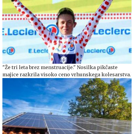
"Že tri leta brez menstruacije." Nosilka pikčaste
majice razkrila visoko ceno vrhunskega kolesarstva.