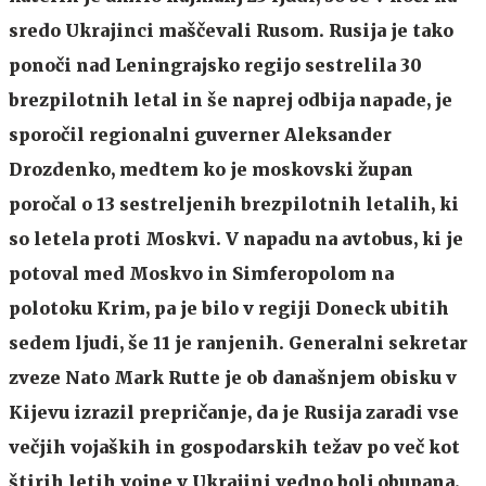
sredo Ukrajinci maščevali Rusom. Rusija je tako
ponoči nad Leningrajsko regijo sestrelila 30
brezpilotnih letal in še naprej odbija napade, je
sporočil regionalni guverner Aleksander
Drozdenko, medtem ko je moskovski župan
poročal o 13 sestreljenih brezpilotnih letalih, ki
so letela proti Moskvi. V napadu na avtobus, ki je
potoval med Moskvo in Simferopolom na
polotoku Krim, pa je bilo v regiji Doneck ubitih
sedem ljudi, še 11 je ranjenih. Generalni sekretar
zveze Nato
Mark Rutte
je ob današnjem obisku v
Kijevu izrazil prepričanje, da je Rusija zaradi vse
večjih vojaških in gospodarskih težav po več kot
štirih letih vojne v Ukrajini vedno bolj obupana.