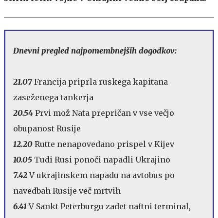
Dnevni pregled najpomembnejših dogodkov:
21.07
Francija priprla ruskega kapitana
zaseženega tankerja
20.54
Prvi mož Nata prepričan v vse večjo
obupanost Rusije
12.20
Rutte nenapovedano prispel v Kijev
10.05
Tudi Rusi ponoči napadli Ukrajino
7.42
V ukrajinskem napadu na avtobus po
navedbah Rusije več mrtvih
6.41
V Sankt Peterburgu zadet naftni terminal,