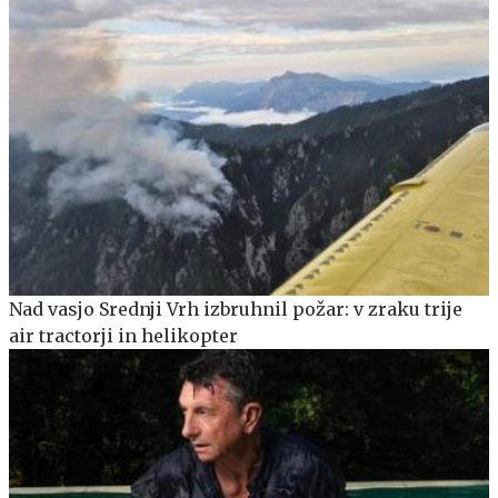
Nad vasjo Srednji Vrh izbruhnil požar: v zraku trije
air tractorji in helikopter