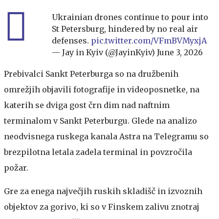
Ukrainian drones continue to pour into
St Petersburg, hindered by no real air
defenses.
pic.twitter.com/VFmBVMyxjA
— Jay in Kyiv (@JayinKyiv)
June 3, 2026
Prebivalci Sankt Peterburga so na družbenih
omrežjih objavili fotografije in videoposnetke, na
katerih se dviga gost črn dim nad naftnim
terminalom v Sankt Peterburgu. Glede na analizo
neodvisnega ruskega kanala Astra na Telegramu so
brezpilotna letala zadela terminal in povzročila
požar.
Gre za enega največjih ruskih skladišč in izvoznih
objektov za gorivo, ki so v Finskem zalivu znotraj