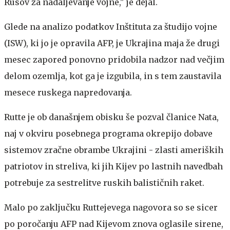
Rusov za nadaljevanje vojne," je dejal.
Glede na analizo podatkov Inštituta za študijo vojne
(ISW), ki jo je opravila AFP, je Ukrajina maja že drugi
mesec zapored ponovno pridobila nadzor nad večjim
delom ozemlja, kot ga je izgubila, in s tem zaustavila
mesece ruskega napredovanja.
Rutte je ob današnjem obisku še pozval članice Nata,
naj v okviru posebnega programa okrepijo dobave
sistemov zračne obrambe Ukrajini - zlasti ameriških
patriotov in streliva, ki jih Kijev po lastnih navedbah
potrebuje za sestrelitve ruskih balističnih raket.
Malo po zaključku Ruttejevega nagovora so se sicer
po poročanju AFP nad Kijevom znova oglasile sirene,