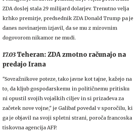
ZDA doslej stala 29 milijard dolarjev. Trenutno velja
krhko premirje, predsednik ZDA Donald Trump pa je
danes novinarjem izjavil, da se mu z mirovnim
dogovorom nikamor ne mudi.
17.03
Teheran: ZDA zmotno računajo na
predajo Irana
"Sovražnikove poteze, tako javne kot tajne, kažejo na
to, da kljub gospodarskemu in političnemu pritisku
ni opustil svojih vojaških ciljev in si prizadeva za
začetek nove vojne," je Galibaf povedal v sporočilu, ki
ga je objavil na svoji spletni strani, poroča francoska
tiskovna agencija AFP.