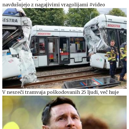
navdušujejo z nagajivimi vragolijami #video
V nesreči tramvaja poškodovanih 25 ljudi, več huje