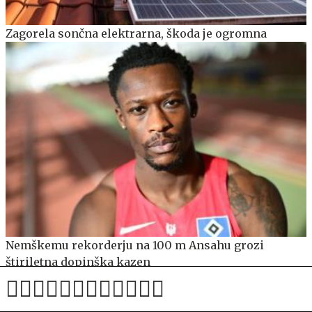
Zagorela sončna elektrarna, škoda je ogromna
Nemškemu rekorderju na 100 m Ansahu grozi
štiriletna dopinška kazen