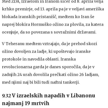
Med ZDA, Izraelom in Iranom sicer od 8. aprila velja
krhko premirje, od 13. aprila pa je v veljavi ameriška
blokada iranskih pristanišč, medtem ko Iran še
naprej blokira Hormuško ožino za plovila, za katera
ocenjuje, da so povezana s sovražnimi državami.
V Teheranu medtem vztrajajo, da je prehod skozi
ožino dovoljen za ladje, ki upoštevajo iranske
protokole in navodila oblasti. Iranska
revolucionarna garda je danes sporočila, da je v
zadnjih 24 urah dovolila prečkati ožino 26 ladjam,
med njimi naj bi bili tudi naftni tankerji.
9.32
V izraelskih napadih v Libanonu
najmanj 19 mrtvih