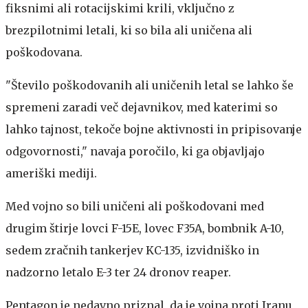
fiksnimi ali rotacijskimi krili, vključno z
brezpilotnimi letali, ki so bila ali uničena ali
poškodovana.
"Število poškodovanih ali uničenih letal se lahko še
spremeni zaradi več dejavnikov, med katerimi so
lahko tajnost, tekoče bojne aktivnosti in pripisovanje
odgovornosti," navaja poročilo, ki ga objavljajo
ameriški mediji.
Med vojno so bili uničeni ali poškodovani med
drugim štirje lovci F-15E, lovec F35A, bombnik A-10,
sedem zračnih tankerjev KC-135, izvidniško in
nadzorno letalo E-3 ter 24 dronov reaper.
Pentagon je nedavno priznal, da je vojna proti Iranu