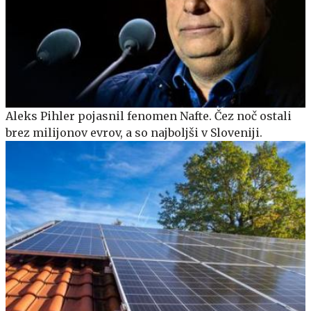
Aleks Pihler pojasnil fenomen Nafte. Čez noč ostali
brez milijonov evrov, a so najboljši v Sloveniji.