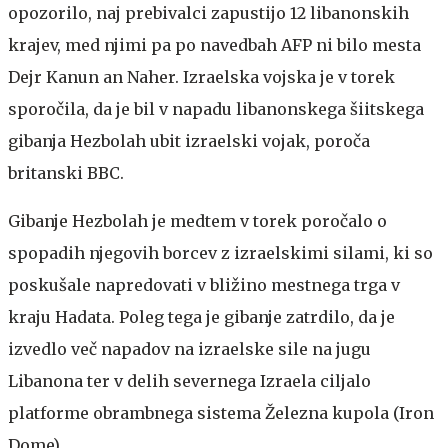
opozorilo, naj prebivalci zapustijo 12 libanonskih
krajev, med njimi pa po navedbah AFP ni bilo mesta
Dejr Kanun an Naher. Izraelska vojska je v torek
sporočila, da je bil v napadu libanonskega šiitskega
gibanja Hezbolah ubit izraelski vojak, poroča
britanski BBC.
Gibanje Hezbolah je medtem v torek poročalo o
spopadih njegovih borcev z izraelskimi silami, ki so
poskušale napredovati v bližino mestnega trga v
kraju Hadata. Poleg tega je gibanje zatrdilo, da je
izvedlo več napadov na izraelske sile na jugu
Libanona ter v delih severnega Izraela ciljalo
platforme obrambnega sistema Železna kupola (Iron
Dome).