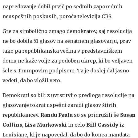
napredovanje dobil prvič po sedmih zaporednih
neuspešnih poskusih, poroča televizija CBS.
Gre za simbolično zmago demokratov, saj resolucija
ne bo dobila 51 glasov na senatnem glasovanju, prav
tako pa republikanska večina v predstavniškem
domu ne kaže volje za podoben ukrep, ki bo veljaven
šele s Trumpovim podpisom. Ta je doslej dal jasno
vedeti, da bo vložil veto.
Demokrati so bili z uvrstitvijo predloga resolucije na
glasovanje tokrat uspešni zaradi glasov štirih
republikancev.
Randu Paulu
so se pridružili še
Susan
Collins
,
Lisa Murkowski
in celo
Bill Cassidy
iz
Louisiane, ki je napovedal, da bo do konca mandata