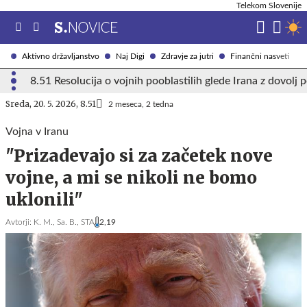
Telekom Slovenije
Aktivno državljanstvo
Naj Digi
Zdravje za jutri
Finančni nasveti
8.51 Resolucija o vojnih pooblastilih glede Irana z dovolj
Sreda, 20. 5. 2026, 8.51
2 meseca, 2 tedna
Vojna v Iranu
"Prizadevajo si za začetek nove
vojne, a mi se nikoli ne bomo
uklonili"
Avtorji:
K. M.,
Sa. B.,
STA
2,19