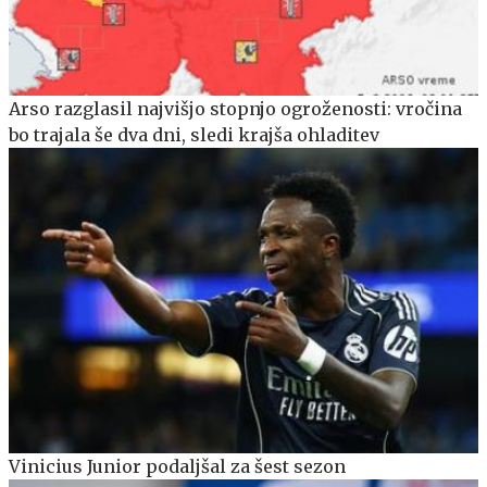
Arso razglasil najvišjo stopnjo ogroženosti: vročina
bo trajala še dva dni, sledi krajša ohladitev
Vinicius Junior podaljšal za šest sezon