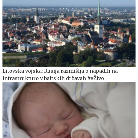
Litovska vojska: Rusija razmišlja o napadih na
infrastrukturo v baltskih državah #vŽivo