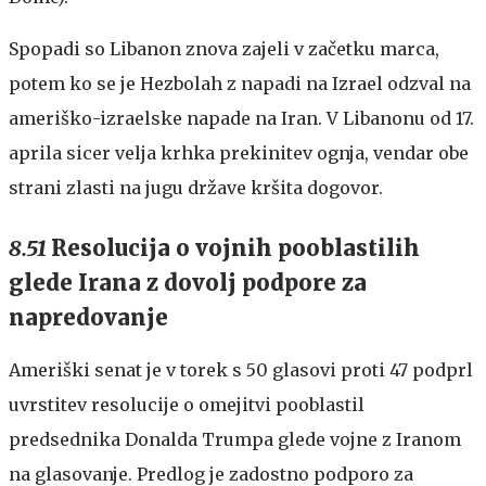
Spopadi so Libanon znova zajeli v začetku marca,
potem ko se je Hezbolah z napadi na Izrael odzval na
ameriško-izraelske napade na Iran. V Libanonu od 17.
aprila sicer velja krhka prekinitev ognja, vendar obe
strani zlasti na jugu države kršita dogovor.
8.51
Resolucija o vojnih pooblastilih
glede Irana z dovolj podpore za
napredovanje
Ameriški senat je v torek s 50 glasovi proti 47 podprl
uvrstitev resolucije o omejitvi pooblastil
predsednika Donalda Trumpa glede vojne z Iranom
na glasovanje. Predlog je zadostno podporo za