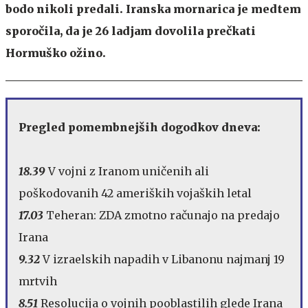
bodo nikoli predali. Iranska mornarica je medtem
sporočila, da je 26 ladjam dovolila prečkati
Hormuško ožino.
Pregled pomembnejših dogodkov dneva:
18.39
V vojni z Iranom uničenih ali
poškodovanih 42 ameriških vojaških letal
17.03
Teheran: ZDA zmotno računajo na predajo
Irana
9.32
V izraelskih napadih v Libanonu najmanj 19
mrtvih
8.51
Resolucija o vojnih pooblastilih glede Irana