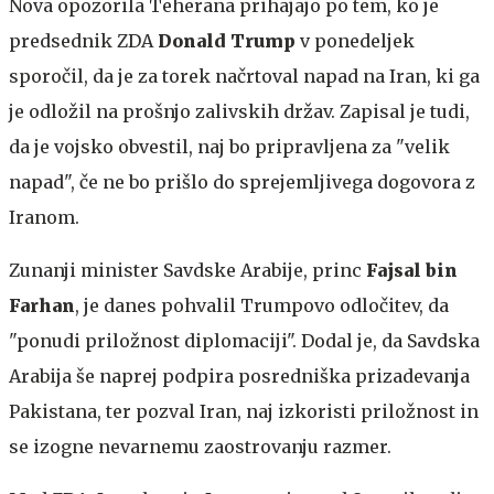
Nova opozorila Teherana prihajajo po tem, ko je
predsednik ZDA
Donald Trump
v ponedeljek
sporočil, da je za torek načrtoval napad na Iran, ki ga
je odložil na prošnjo zalivskih držav. Zapisal je tudi,
da je vojsko obvestil, naj bo pripravljena za "velik
napad", če ne bo prišlo do sprejemljivega dogovora z
Iranom.
Zunanji minister Savdske Arabije, princ
Fajsal bin
Farhan
, je danes pohvalil Trumpovo odločitev, da
"ponudi priložnost diplomaciji". Dodal je, da Savdska
Arabija še naprej podpira posredniška prizadevanja
Pakistana, ter pozval Iran, naj izkoristi priložnost in
se izogne nevarnemu zaostrovanju razmer.