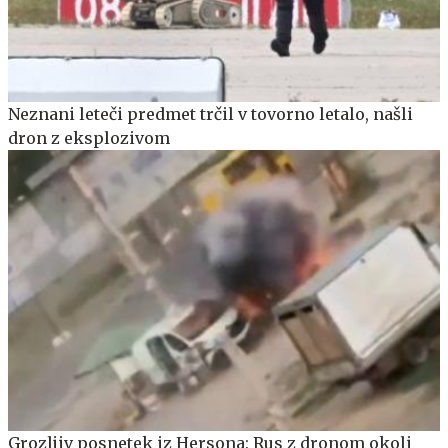
Neznani leteči predmet trčil v tovorno letalo, našli
dron z eksplozivom
Grozljiv posnetek iz Hersona: Rus z dronom okoli