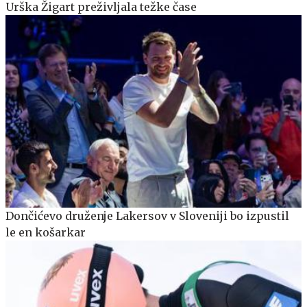
Urška Žigart preživljala težke čase
Dončićevo druženje Lakersov v Sloveniji bo izpustil
le en košarkar