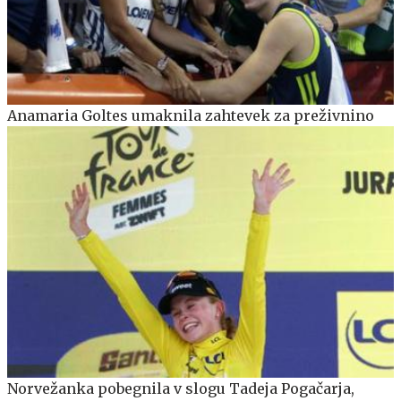
Anamaria Goltes umaknila zahtevek za preživnino
Norvežanka pobegnila v slogu Tadeja Pogačarja,