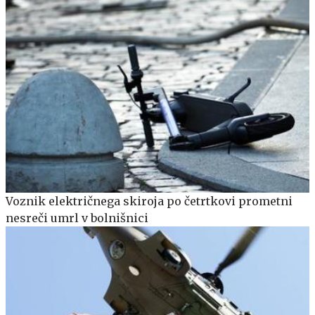
Voznik električnega skiroja po četrtkovi prometni
nesreči umrl v bolnišnici