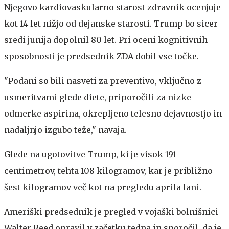
Njegovo kardiovaskularno starost zdravnik ocenjuje
kot 14 let nižjo od dejanske starosti. Trump bo sicer
sredi junija dopolnil 80 let. Pri oceni kognitivnih
sposobnosti je predsednik ZDA dobil vse točke.
"Podani so bili nasveti za preventivo, vključno z
usmeritvami glede diete, priporočili za nizke
odmerke aspirina, okrepljeno telesno dejavnostjo in
nadaljnjo izgubo teže," navaja.
Glede na ugotovitve Trump, ki je visok 191
centimetrov, tehta 108 kilogramov, kar je približno
šest kilogramov več kot na pregledu aprila lani.
Ameriški predsednik je pregled v vojaški bolnišnici
Walter Reed opravil v začetku tedna in sporočil, da je