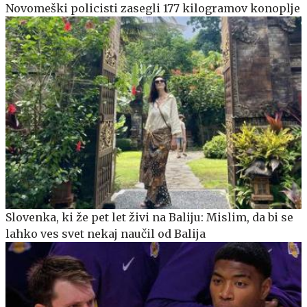
Novomeški policisti zasegli 177 kilogramov konoplje
Slovenka, ki že pet let živi na Baliju: Mislim, da bi se
lahko ves svet nekaj naučil od Balija