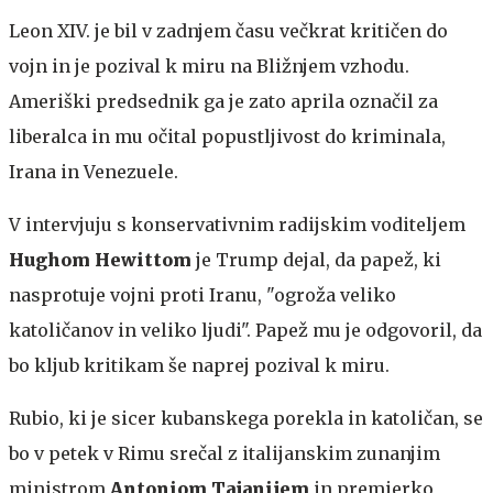
Leon XIV. je bil v zadnjem času večkrat kritičen do
vojn in je pozival k miru na Bližnjem vzhodu.
Ameriški predsednik ga je zato aprila označil za
liberalca in mu očital popustljivost do kriminala,
Irana in Venezuele.
V intervjuju s konservativnim radijskim voditeljem
Hughom Hewittom
je Trump dejal, da papež, ki
nasprotuje vojni proti Iranu, "ogroža veliko
katoličanov in veliko ljudi". Papež mu je odgovoril, da
bo kljub kritikam še naprej pozival k miru.
Rubio, ki je sicer kubanskega porekla in katoličan, se
bo v petek v Rimu srečal z italijanskim zunanjim
ministrom
Antoniom Tajanijem
in premierko