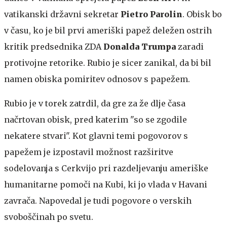
vatikanski državni sekretar
Pietro Parolin
. Obisk bo
v času, ko je bil prvi ameriški papež deležen ostrih
kritik predsednika ZDA
Donalda Trumpa
zaradi
protivojne retorike. Rubio je sicer zanikal, da bi bil
namen obiska pomiritev odnosov s papežem.
Rubio je v torek zatrdil, da gre za že dlje časa
načrtovan obisk, pred katerim "so se zgodile
nekatere stvari". Kot glavni temi pogovorov s
papežem je izpostavil možnost razširitve
sodelovanja s Cerkvijo pri razdeljevanju ameriške
humanitarne pomoči na Kubi, ki jo vlada v Havani
zavrača. Napovedal je tudi pogovore o verskih
svoboščinah po svetu.