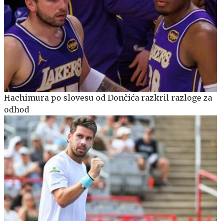
Hachimura po slovesu od Dončića razkril razloge za
odhod