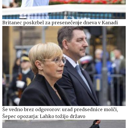
Britanec poskrbel za presenečenje dneva v Kanadi
Še vedno brez odgovorov: urad predsednice molči,
Šepec opozarja: Lahko tožijo državo