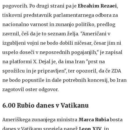
pogovorih. Po drugi strani pa je
Ebrahim Rezaei
,
tiskovni predstavnik parlamentarnega odbora za
nacionalno varnost in zunanjo politiko, predlog
zavrnil, češ da je to seznam želja. "Američani v
izgubljeni vojni ne bodo dobili ničesar, česar jim ni
uspelo doseči v neposrednih pogajanjih," je zapisal
na platformi X. Dejal je, da ima Iran "prst na
sprožilcu in je pripravljen", ter opozoril, da če ZDA
ne bodo popustile in dale potrebnih koncesij, bo Iran
zagotovil oster odgovor.
6.00 Rubio danes v Vatikanu
Ameriškega zunanjega ministra
Marca Rubia
bosta
danes v Vatikanu sprejela papež
Leon XIV
. in