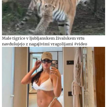
Male tigrice v ljubljanskem živalskem vrtu
navdušujejo z nagajivimi vragolijami #video