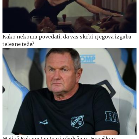
Kako nekomu povedati, da vas skrbi njegova izguba
telesne teže?
Matjaž Kek spet ustvarja čudeže na Hrvaškem