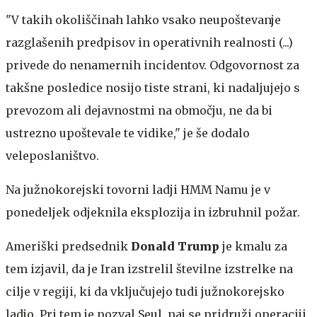
"V takih okoliščinah lahko vsako neupoštevanje
razglašenih predpisov in operativnih realnosti (...)
privede do nenamernih incidentov. Odgovornost za
takšne posledice nosijo tiste strani, ki nadaljujejo s
prevozom ali dejavnostmi na območju, ne da bi
ustrezno upoštevale te vidike," je še dodalo
veleposlaništvo.
Na južnokorejski tovorni ladji HMM Namu je v
ponedeljek odjeknila eksplozija in izbruhnil požar.
Ameriški predsednik
Donald Trump
je kmalu za
tem izjavil, da je Iran izstrelil številne izstrelke na
cilje v regiji, ki da vključujejo tudi južnokorejsko
ladjo. Pri tem je pozval Seul, naj se pridruži operaciji