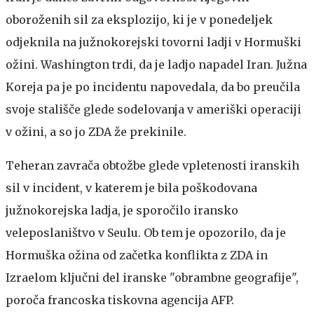
oboroženih sil za eksplozijo, ki je v ponedeljek
odjeknila na južnokorejski tovorni ladji v Hormuški
ožini. Washington trdi, da je ladjo napadel Iran. Južna
Koreja pa je po incidentu napovedala, da bo preučila
svoje stališče glede sodelovanja v ameriški operaciji
v ožini, a so jo ZDA že prekinile.
Teheran zavrača obtožbe glede vpletenosti iranskih
sil v incident, v katerem je bila poškodovana
južnokorejska ladja, je sporočilo iransko
veleposlaništvo v Seulu. Ob tem je opozorilo, da je
Hormuška ožina od začetka konflikta z ZDA in
Izraelom ključni del iranske "obrambne geografije",
poroča francoska tiskovna agencija AFP.