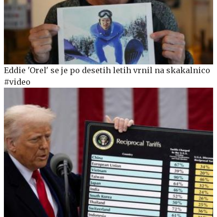
Eddie 'Orel' se je po desetih letih vrnil na skakalnico
#video