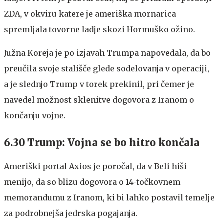
ZDA, v okviru katere je ameriška mornarica
spremljala tovorne ladje skozi Hormuško ožino.
Južna Koreja je po izjavah Trumpa napovedala, da bo
preučila svoje stališče glede sodelovanja v operaciji,
a je slednjo Trump v torek prekinil, pri čemer je
navedel možnost sklenitve dogovora z Iranom o
končanju vojne.
6.30 Trump: Vojna se bo hitro končala
Ameriški portal Axios je poročal, da v Beli hiši
menijo, da so blizu dogovora o 14-točkovnem
memorandumu z Iranom, ki bi lahko postavil temelje
za podrobnejša jedrska pogajanja.