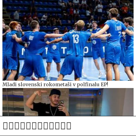
Mladi slovenski rokometaši v polfinalu EP!