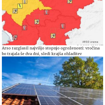
Arso razglasil najvišjo stopnjo ogroženosti: vročina
bo trajala še dva dni, sledi krajša ohladitev