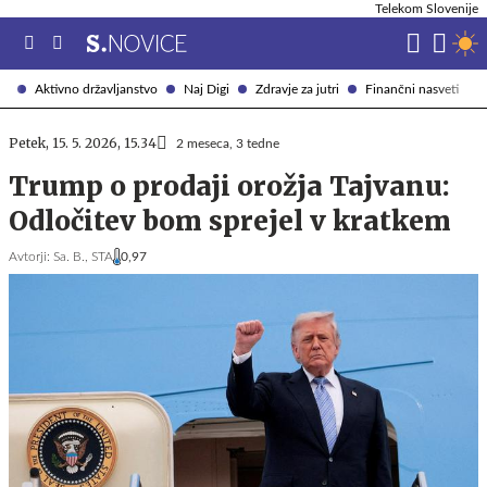
Telekom Slovenije
Aktivno državljanstvo
Naj Digi
Zdravje za jutri
Finančni nasveti
Petek, 15. 5. 2026, 15.34
2 meseca, 3 tedne
Trump o prodaji orožja Tajvanu:
Odločitev bom sprejel v kratkem
Avtorji:
Sa. B.,
STA
0,97