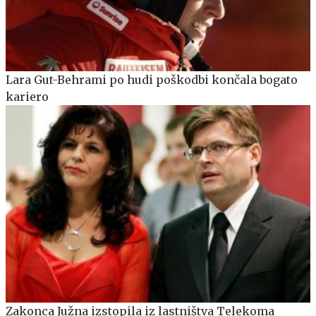
Lara Gut-Behrami po hudi poškodbi končala bogato
kariero
Zakonca Južna izstopila iz lastništva Telekoma