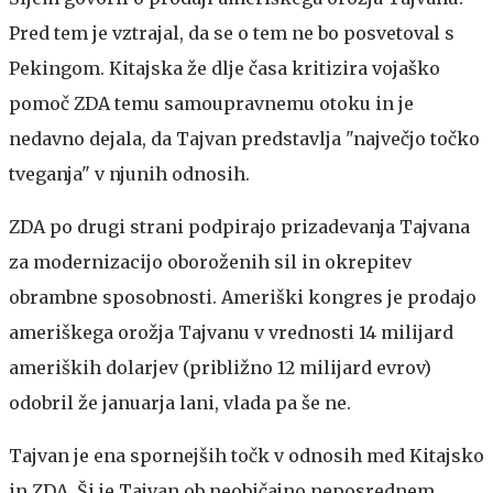
Pred tem je vztrajal, da se o tem ne bo posvetoval s
Pekingom. Kitajska že dlje časa kritizira vojaško
pomoč ZDA temu samoupravnemu otoku in je
nedavno dejala, da Tajvan predstavlja "največjo točko
tveganja" v njunih odnosih.
ZDA po drugi strani podpirajo prizadevanja Tajvana
za modernizacijo oboroženih sil in okrepitev
obrambne sposobnosti. Ameriški kongres je prodajo
ameriškega orožja Tajvanu v vrednosti 14 milijard
ameriških dolarjev (približno 12 milijard evrov)
odobril že januarja lani, vlada pa še ne.
Tajvan je ena spornejših točk v odnosih med Kitajsko
in ZDA. Ši je Tajvan ob neobičajno neposrednem