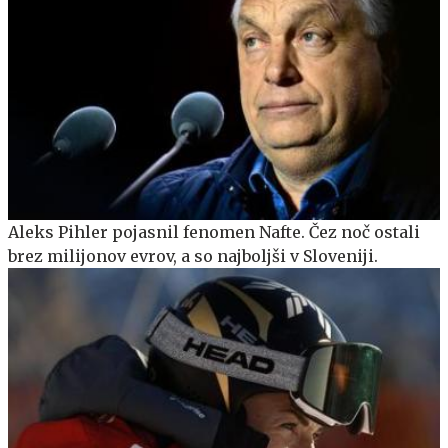
Aleks Pihler pojasnil fenomen Nafte. Čez noč ostali
brez milijonov evrov, a so najboljši v Sloveniji.