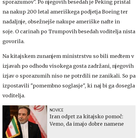
sporazumov". Po njegovih besedah je Peking pristal
na nakup 200 letal ameriškega podjetja Boeing ter
nadaljnje, obsežnejše nakupe ameriške nafte in
soje. O carinah po Trumpovih besedah voditelja nista
govorila.
Na kitajskem zunanjem ministrstvu so bili medtem v
izjavah po odhodu visokega gosta zadržani, njegovih
izjav o sporazumih niso ne potrdili ne zanikali. So pa
izpostavili "pomembno soglasje", ki naj bi ga dosegla
voditelja.
NOVICE
Iran odprt za kitajsko pomoč:
Vemo, da imajo dobre namene