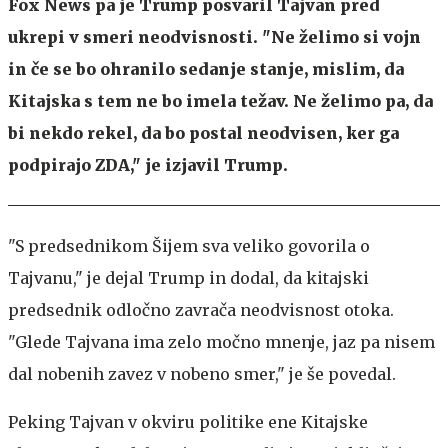
Fox News pa je Trump posvaril Tajvan pred
ukrepi v smeri neodvisnosti. "Ne želimo si vojn
in če se bo ohranilo sedanje stanje, mislim, da
Kitajska s tem ne bo imela težav. Ne želimo pa, da
bi nekdo rekel, da bo postal neodvisen, ker ga
podpirajo ZDA," je izjavil Trump.
"S predsednikom Šijem sva veliko govorila o
Tajvanu," je dejal Trump in dodal, da kitajski
predsednik odločno zavrača neodvisnost otoka.
"Glede Tajvana ima zelo močno mnenje, jaz pa nisem
dal nobenih zavez v nobeno smer," je še povedal.
Peking Tajvan v okviru politike ene Kitajske