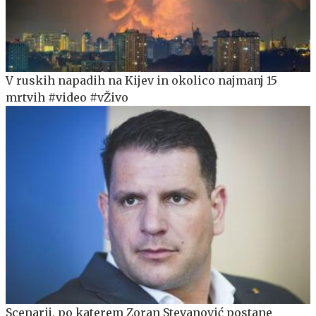
V ruskih napadih na Kijev in okolico najmanj 15
mrtvih #video #vŽivo
Scenarij, po katerem Zoran Stevanović postane