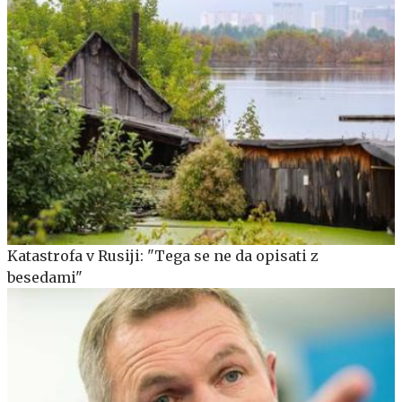
Katastrofa v Rusiji: "Tega se ne da opisati z
besedami"