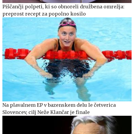
Piščančji polpeti, ki so obnoreli družbena omrežja:
preprost recept za popolno kosilo
Na plavalnem EP v bazenskem delu le četverica
Slovencev, cilj Neže Klančar je finale