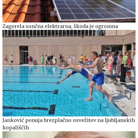
Zagorela sončna elektrarna, škoda je ogromna
Janković ponuja brezplačno osvežitev na ljubljanskih
kopališčih