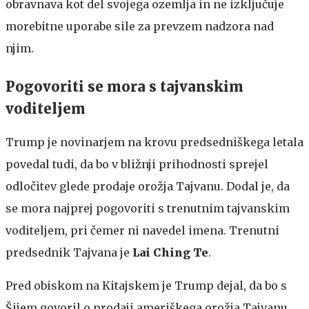
obravnava kot del svojega ozemlja in ne izključuje
morebitne uporabe sile za prevzem nadzora nad
njim.
Pogovoriti se mora s tajvanskim
voditeljem
Trump je novinarjem na krovu predsedniškega letala
povedal tudi, da bo v bližnji prihodnosti sprejel
odločitev glede prodaje orožja Tajvanu. Dodal je, da
se mora najprej pogovoriti s trenutnim tajvanskim
voditeljem, pri čemer ni navedel imena. Trenutni
predsednik Tajvana je
Lai Ching Te
.
Pred obiskom na Kitajskem je Trump dejal, da bo s
Šijem govoril o prodaji ameriškega orožja Tajvanu.