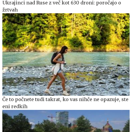
Ukrajinci nad Ruse z več kot 630 droni: poročajo o
žrtvah
Če to počnete tudi takrat, ko vas nihče ne opazuje, ste
eni redkih