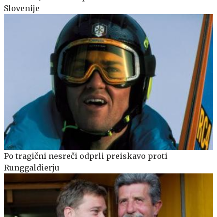
Slovenije
Po tragični nesreči odprli preiskavo proti
Runggaldierju