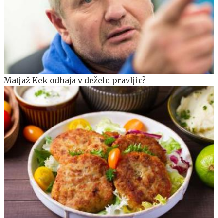
Matjaž Kek odhaja v deželo pravljic?