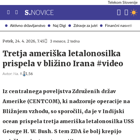
Telekom Slovenije
Aktivno državljanstvo
Naj Digi
Zdravje za jutri
Finančni nasveti
Petek, 24. 4. 2026, 7.45
3 mesece, 2 tedna
Tretja ameriška letalonosilka
prispela v bližino Irana #video
Avtor:
Na. R.
1,56
Iz centralnega poveljstva Združenih držav
Amerike (CENTCOM), ki nadzoruje operacije na
Bližnjem vzhodu, so sporočili, da je v Indijski
ocean prispela tretja ameriška letalonosilka USS
George H. W. Bush. S tem ZDA še bolj krepijo