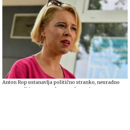
Anton Rop ustanavlja politično stranko, neuradno
znano tudi ime generalnega sekretarja