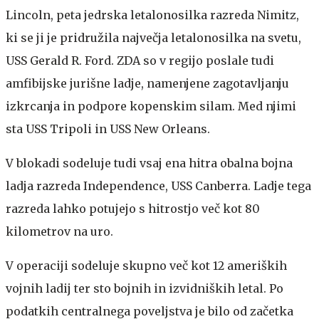
Lincoln, peta jedrska letalonosilka razreda Nimitz,
ki se ji je pridružila največja letalonosilka na svetu,
USS Gerald R. Ford. ZDA so v regijo poslale tudi
amfibijske jurišne ladje, namenjene zagotavljanju
izkrcanja in podpore kopenskim silam. Med njimi
sta USS Tripoli in USS New Orleans.
V blokadi sodeluje tudi vsaj ena hitra obalna bojna
ladja razreda Independence, USS Canberra. Ladje tega
razreda lahko potujejo s hitrostjo več kot 80
kilometrov na uro.
V operaciji sodeluje skupno več kot 12 ameriških
vojnih ladij ter sto bojnih in izvidniških letal. Po
podatkih centralnega poveljstva je bilo od začetka