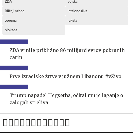
ZDA
vojska
Bližnji vzhod
letalonosilka
oprema
raketa
blokada
ZDA vrnile približno 86 milijard evrov pobranih
carin
Prve izraelske žrtve v južnem Libanonu #vŽivo
Trump napadel Hegsetha, očital mu je laganje o
zalogah streliva