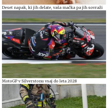
Deset napak, ki jih delate, vaša mačka pa jih sovraži
MotoGP v Silverstonu vsaj do leta 2028