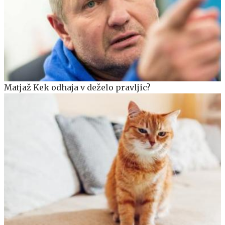
Matjaž Kek odhaja v deželo pravljic?