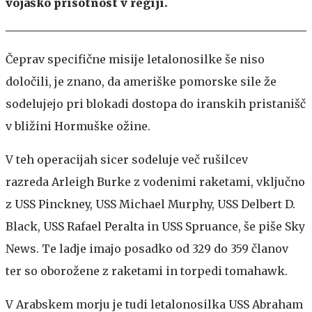
vojaško prisotnost v regiji.
Čeprav specifične misije letalonosilke še niso
določili, je znano, da ameriške pomorske sile že
sodelujejo pri blokadi dostopa do iranskih pristanišč
v bližini Hormuške ožine.
V teh operacijah sicer sodeluje več rušilcev
razreda Arleigh Burke z vodenimi raketami, vključno
z USS Pinckney, USS Michael Murphy, USS Delbert D.
Black, USS Rafael Peralta in USS Spruance, še piše Sky
News. Te ladje imajo posadko od 329 do 359 članov
ter so oborožene z raketami in torpedi tomahawk.
V Arabskem morju je tudi letalonosilka USS Abraham