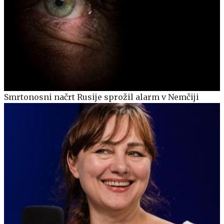
Smrtonosni načrt Rusije sprožil alarm v Nemčiji