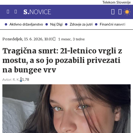
Telekom Slovenije
Aktivno državljanstvo
Naj Digi
Zdravje za jutri
Finančni nasveti
Ponedeljek, 15. 6. 2026, 10.03
1 mesec, 3 tedne
Tragična smrt: 21-letnico vrgli z
mostu, a so jo pozabili privezati
na bungee vrv
Avtor:
R. K.
1,78