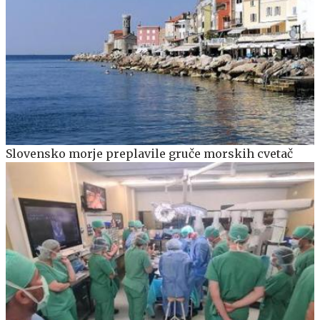
Slovensko morje preplavile gruče morskih cvetač