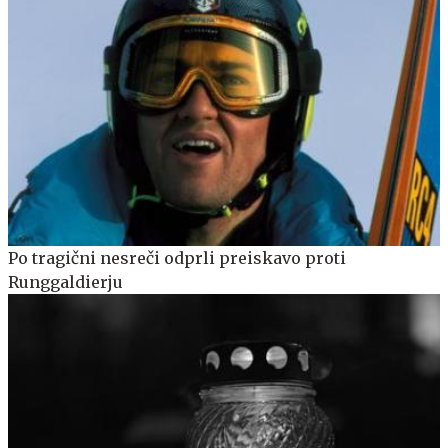
Po tragični nesreči odprli preiskavo proti
Runggaldierju