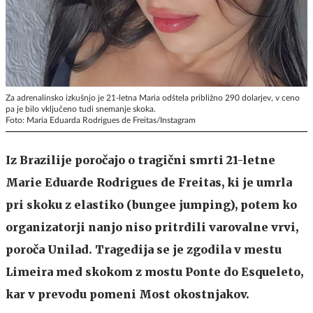
Za adrenalinsko izkušnjo je 21-letna Maria odštela približno 290 dolarjev, v ceno
pa je bilo vključeno tudi snemanje skoka.
Foto: Maria Eduarda Rodrigues de Freitas/Instagram
Iz Brazilije poročajo o tragični smrti 21-letne
Marie Eduarde Rodrigues de Freitas, ki je umrla
pri skoku z elastiko (bungee jumping), potem ko
organizatorji nanjo niso pritrdili varovalne vrvi,
poroča Unilad. Tragedija se je zgodila v mestu
Limeira med skokom z mostu Ponte do Esqueleto,
kar v prevodu pomeni Most okostnjakov.