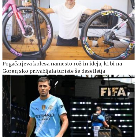
Pogačarjeva kolesa namesto rož in ideja, ki bi na
Gorenjsko privabljala turiste še desetletja