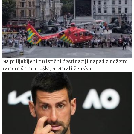
Na priljubljeni turistični destinaciji napad z nožem:
ranjeni štirje moški, aretirali žensko