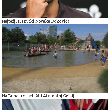
Najtežji trenutki Novaka Đokovića
Na Dunaju zabeležili 41 stopinj Celzija