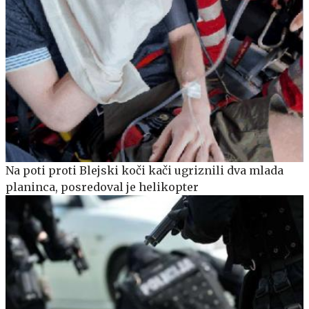
Na poti proti Blejski koči kači ugriznili dva mlada
planinca, posredoval je helikopter