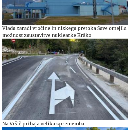
Vlada zaradi vročine in nizkega pretoka Save omejila
možnost zaustavitve nuklearke Krško
Na Vršič prihaja velika sprememba