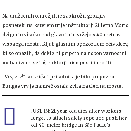
Na družbenih omrežjih je zaokrožil grozljiv
posnetek, na katerem trije inštruktorji 21-letno Mario
dvignejo visoko nad glavo in jo vržejo s 40 metrov
visokega mostu. Kljub glasnim opozorilom očividcev,
ki so opazili, da dekle ni pripeto na noben varnostni
mehanizem, se inštruktorji niso pustili motiti.
"Vrv, vrv!" so kričali prisotni, a je bilo prepozno.
Bungee vrv je namreč ostala zvita na tleh na mostu.
JUST IN: 21-year-old dies after workers
forget to attach safety rope and push her
off 40-meter bridge in São Paulo’s