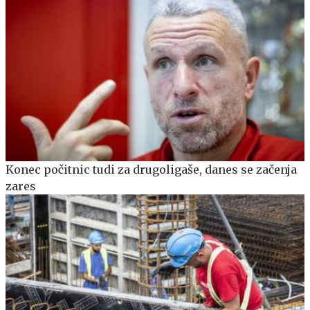
Konec počitnic tudi za drugoligaše, danes se začenja
zares