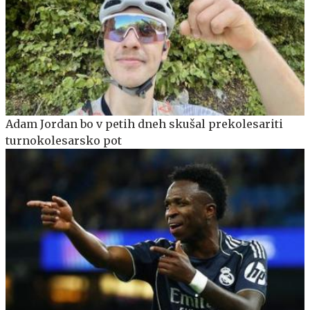
Adam Jordan bo v petih dneh skušal prekolesariti
turnokolesarsko pot