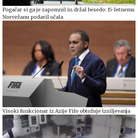
Pogačar si ga je zapomnil in držal besedo: 15-letnemu
Norvežanu podaril očala
Visoki funkcionar iz Azije Fifo obtožuje izsiljevanja