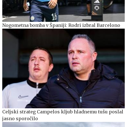
Nogometna bomba v Španiji: Rodri izbral Barcelono
Celjski strateg Campelos kljub hladnemu tušu poslal
jasno sporočilo