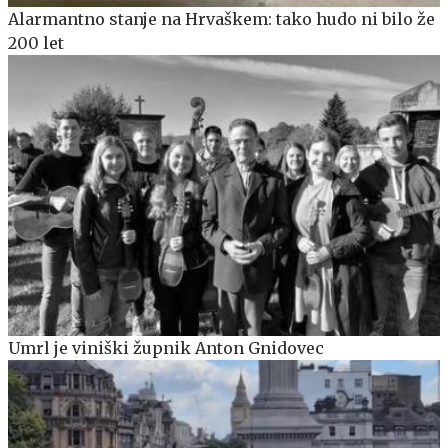
Alarmantno stanje na Hrvaškem: tako hudo ni bilo že
200 let
Umrl je viniški župnik Anton Gnidovec