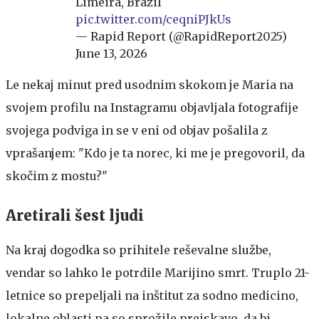
Limeira, Brazil
pic.twitter.com/ceqniPJkUs
— Rapid Report (@RapidReport2025)
June 13, 2026
Le nekaj minut pred usodnim skokom je Maria na
svojem profilu na Instagramu objavljala fotografije
svojega podviga in se v eni od objav pošalila z
vprašanjem: "Kdo je ta norec, ki me je pregovoril, da
skočim z mostu?"
Aretirali šest ljudi
Na kraj dogodka so prihitele reševalne službe,
vendar so lahko le potrdile Marijino smrt. Truplo 21-
letnice so prepeljali na inštitut za sodno medicino,
lokalne oblasti pa so sprožile preiskavo, da bi