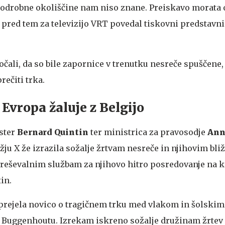
Podrobne okoliščine nam niso znane. Preiskavo morata 
 je pred tem za televizijo VRT povedal tiskovni predstavn
očali, da so bile zapornice v trenutku nesreče spuščene,
rečiti trka.
 Evropa žaluje z Belgijo
ister
Bernard Quintin
ter ministrica za pravosodje
Ann
ju X že izrazila sožalje žrtvam nesreče in njihovim bli
reševalnim službam za njihovo hitro posredovanje na k
in.
 prejela novico o tragičnem trku med vlakom in šolski
 v Buggenhoutu. Izrekam iskreno sožalje družinam žrtev