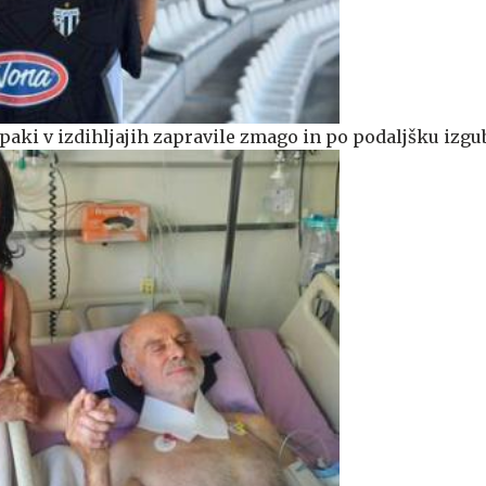
paki v izdihljajih zapravile zmago in po podaljšku izgu