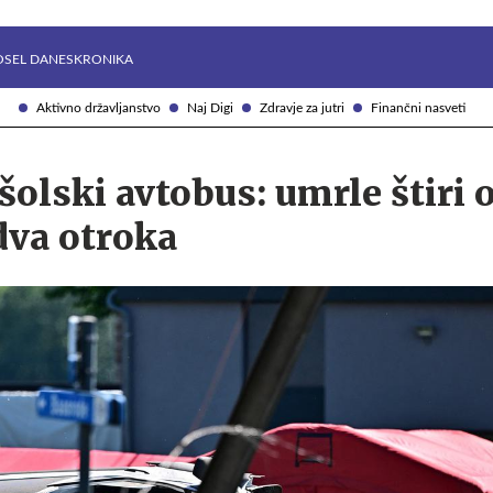
Želite prejemati e-novice?
Uživajmo pametno
OSEL DANES
KRONIKA
Aktivno državljanstvo
Naj Digi
Zdravje za jutri
Finančni nasveti
 šolski avtobus: umrle štiri 
dva otroka