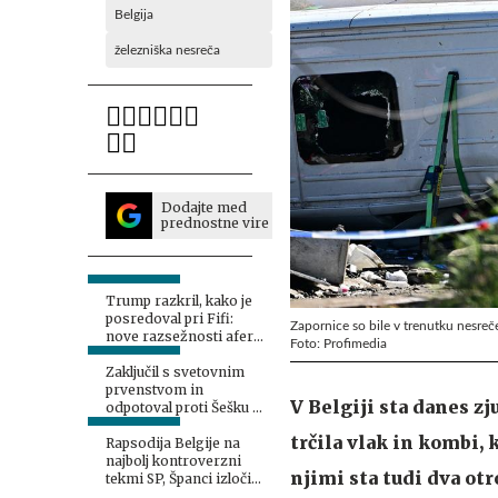
Belgija
železniška nesreča
Dodajte med
prednostne vire
Trump razkril, kako je
posredoval pri Fifi:
Zapornice so bile v trenutku nesreče
nove razsežnosti afere
Foto: Profimedia
na SP
Zaključil s svetovnim
prvenstvom in
V Belgiji sta danes z
odpotoval proti Šešku v
Manchester
trčila vlak in kombi, 
Rapsodija Belgije na
najbolj kontroverzni
njimi sta tudi dva otr
tekmi SP, Španci izločili
zvezdniške sosede