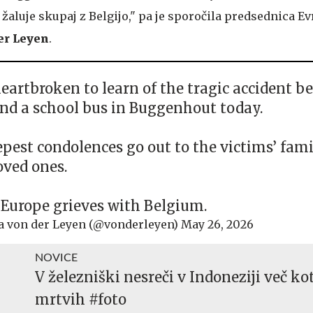
žaluje skupaj z Belgijo," pa je sporočila predsednica E
er Leyen
.
heartbroken to learn of the tragic accident b
and a school bus in Buggenhout today.
pest condolences go out to the victims’ fami
oved ones.
 Europe grieves with Belgium.
a von der Leyen (@vonderleyen)
May 26, 2026
NOVICE
V železniški nesreči v Indoneziji več ko
mrtvih #foto