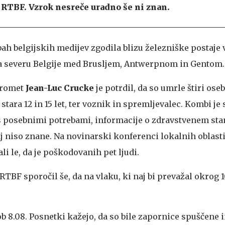
 RTBF. Vzrok nesreče uradno še ni znan.
ah belgijskih medijev zgodila blizu železniške postaje 
na severu Belgije med Brusljem, Antwerpnom in Gentom.
promet
Jean-Luc Crucke
je potrdil, da so umrle štiri oseb
stara 12 in 15 let, ter voznik in spremljevalec. Kombi je 
s posebnimi potrebami, informacije o zdravstvenem sta
j niso znane. Na novinarski konferenci lokalnih oblasti
i le, da je poškodovanih pet ljudi.
TBF sporočil še, da na vlaku, ki naj bi prevažal okrog 
ob 8.08. Posnetki kažejo, da so bile zapornice spuščene in