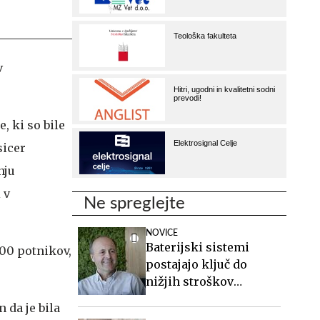
v
e, ki so bile
sicer
nju
 v
Ne spreglejte
NOVICE
Baterijski sistemi
100 potnikov,
postajajo ključ do
nižjih stroškov
elektrike v podjetjih
 da je bila