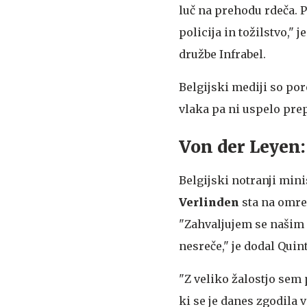
luč na prehodu rdeča. 
policija in tožilstvo,"
družbe Infrabel.
Belgijski mediji so por
vlaka pa ni uspelo prep
Von der Leyen:
Belgijski notranji min
Verlinden
sta na omrež
"Zahvaljujem se našim 
nesreče," je dodal Quint
"Z veliko žalostjo sem
ki se je danes zgodila