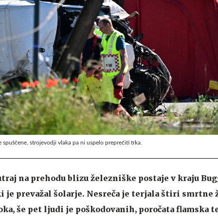
 spuščene, strojevodji vlaka pa ni uspelo preprečiti trka.
jutraj na prehodu blizu železniške postaje v kraju B
ki je prevažal šolarje. Nesreča je terjala štiri smrtne
oka, še pet ljudi je poškodovanih, poročata flamska t