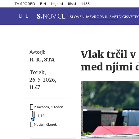
Info in obvestila
Tehnik
TV SPORED
Bizi
Najdi.si
Itis.si
1188
SLOVENIJA
EVROPA IN SVET
DIGISVET
P
Vlak trčil v
Avtorji:
R. K.,
STA
med njimi 
Torek,
26. 5. 2026,
11.47
2 meseca, 1 teden
1,15
Natisni članek