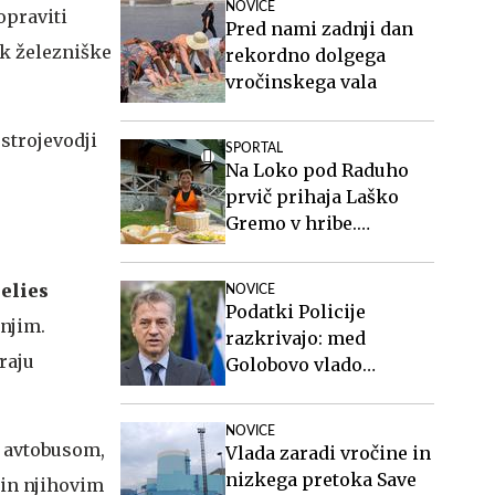
NOVICE
opraviti
Pred nami zadnji dan
ik železniške
rekordno dolgega
vročinskega vala
 strojevodji
SPORTAL
Na Loko pod Raduho
prvič prihaja Laško
Gremo v hribe.
Spoznajte oskrbnico,
ki ji planinci pravijo
elies
NOVICE
Ločka mati.
Podatki Policije
žnjim.
razkrivajo: med
raju
Golobovo vlado
izrazito naraslo število
nezakonitih migrantov
NOVICE
m avtobusom,
Vlada zaradi vročine in
nizkega pretoka Save
 in njihovim