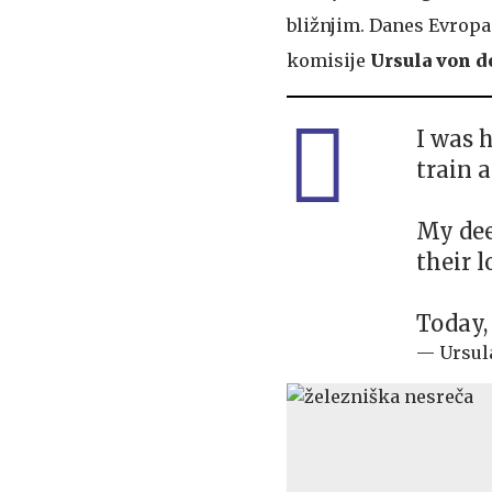
bližnjim. Danes Evropa 
komisije
Ursula von d
I was 
train 
My dee
their l
Today,
— Ursul