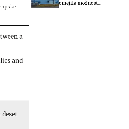
omejila možnost
vropske
zaustavitve nuklearke
Krško
etween a
lies and
t deset