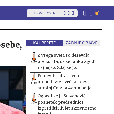
TELEKOM SLOVENIJE
osebe,
KAJ BERETE
ZADNJE OBJAVE
Z vsega sveta so deževala
opozorila, da se lahko zgodi
8,67
najhujše. Zdaj se je.
Po nevihti drastična
ohladitev: za več kot deset
8,80
stopinj Celzija #animacija
Oglasil se je Stevanović,
posnetek predsednice
7,82
izpred štirih let skrivnostno