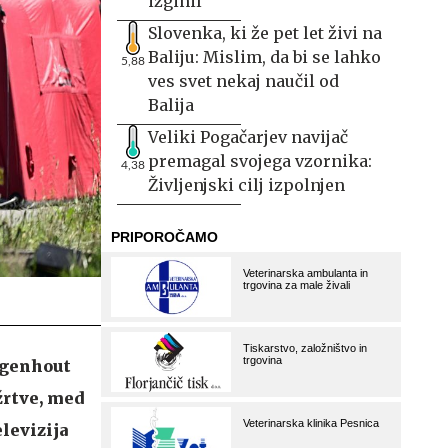
izginil
Slovenka, ki že pet let živi na
Baliju: Mislim, da bi se lahko
5,88
ves svet nekaj naučil od
Balija
Veliki Pogačarjev navijač
premagal svojega vzornika:
4,38
Življenjski cilj izpolnjen
uggenhout
 žrtve, med
elevizija