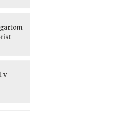
ngartom
rist
l v