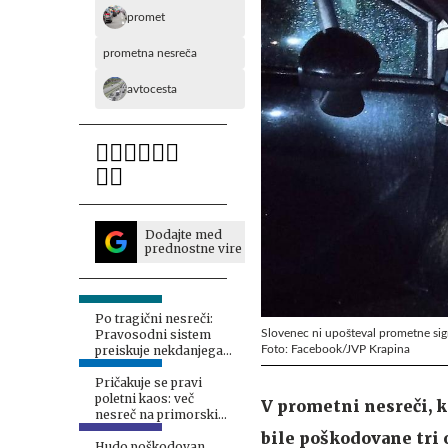
promet
prometna nesreča
avtocesta
Dodajte med
prednostne vire
Po tragični nesreči:
Slovenec ni upošteval prometne signal
Pravosodni sistem
Foto: Facebook/JVP Krapina
preiskuje nekdanjega
smučarskega asa
Pričakuje se pravi
poletni kaos: več
V prometni nesreči, ki
nesreč na primorski
avtocesti
bile poškodovane tri 
Hudo poškodovan