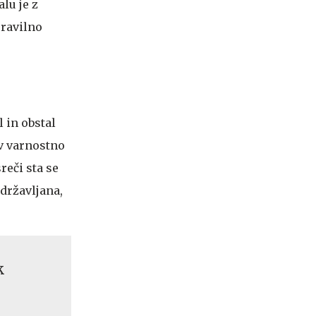
lu je z
pravilno
l in obstal
 v varnostno
reči sta se
 državljana,
k