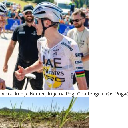
avnik: kdo je Nemec, ki je na Pogi Challengeu ušel Poga