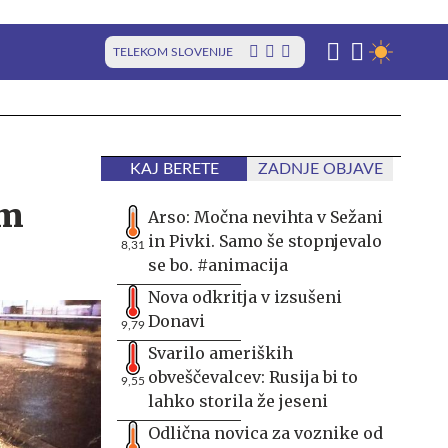
TELEKOM SLOVENIJE
KAJ BERETE
ZADNJE OBJAVE
im
Arso: Močna nevihta v Sežani
in Pivki. Samo še stopnjevalo
8,31
se bo. #animacija
Nova odkritja v izsušeni
Donavi
9,79
Svarilo ameriških
obveščevalcev: Rusija bi to
9,55
lahko storila že jeseni
Odlična novica za voznike od