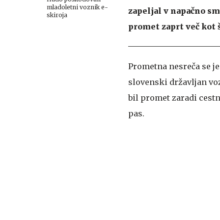
mladoletni voznik e-
zapeljal v napačno sme
skiroja
promet zaprt več kot š
Prometna nesreča se je 
slovenski državljan voz
bil promet zaradi cest
pas.