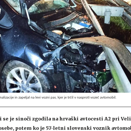
izacije in zapeljal na levi vozni pas, kjer je trčil v nasproti vozeč avtomobil.
 se je sinoči zgodila na hrvaški avtocesti A2 pri Veli
osebe, potem ko je 57-letni slovenski voznik avtomo