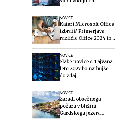
sledi vodijo na
Islandijo
NOVICE
Kateri Microsoft Office
izbrati? Primerjava
različic Office 2024 in
Office 2021.
NOVICE
Slabe novice s Tajvana:
leto 2027 bo najhujše
do zdaj
NOVICE
Zaradi obsežnega
požara v bližini
Gardskega jezera
evakuirali več kot 200
ljudi