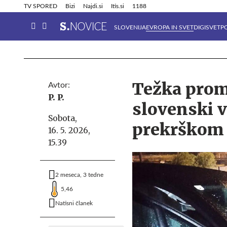
Info in obvestila
Tehnik
TV SPORED
Bizi
Najdi.si
Itis.si
1188
SLOVENIJA
EVROPA IN SVET
DIGISVET
P
Težka prom
Avtor:
P. P.
slovenski v
Sobota,
prekrškom
16. 5. 2026,
15.39
2 meseca, 3 tedne
5,46
Natisni članek