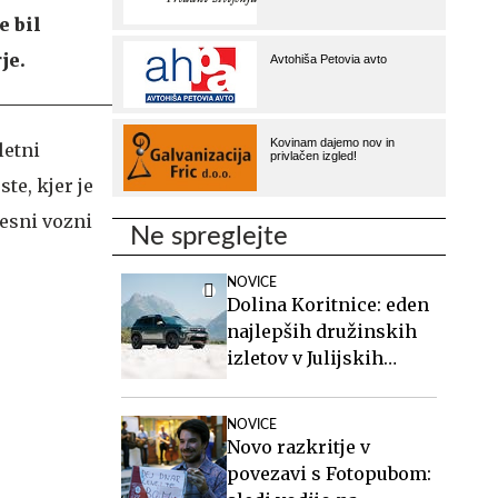
e bil
je.
letni
te, kjer je
desni vozni
Ne spreglejte
NOVICE
Dolina Koritnice: eden
najlepših družinskih
izletov v Julijskih
Alpah
NOVICE
Novo razkritje v
povezavi s Fotopubom: