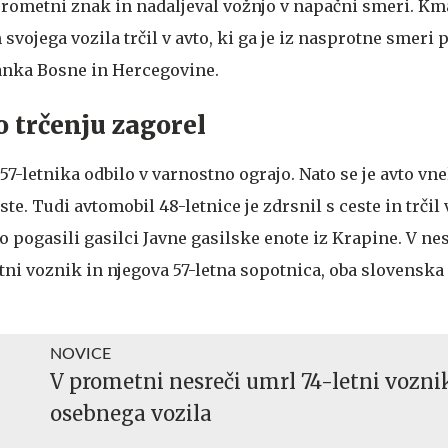
prometni znak in nadaljeval vožnjo v napačni smeri. Kma
vojega vozila trčil v avto, ki ga je iz nasprotne smeri 
janka Bosne in Hercegovine.
o trčenju zagorel
57-letnika odbilo v varnostno ograjo. Nato se je avto vne
e. Tudi avtomobil 48-letnice je zdrsnil s ceste in trčil
so pogasili gasilci Javne gasilske enote iz Krapine. V nes
tni voznik in njegova 57-letna sopotnica, oba slovenska
NOVICE
V prometni nesreči umrl 74-letni vozni
osebnega vozila