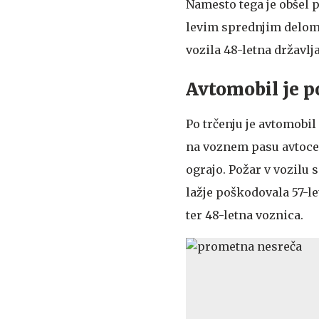
Namesto tega je obšel 
levim sprednjim delom s
vozila 48-letna državl
Avtomobil je p
Po trčenju je avtomobil 
na voznem pasu avtocest
ograjo. Požar v vozilu 
lažje poškodovala 57-le
ter 48-letna voznica.