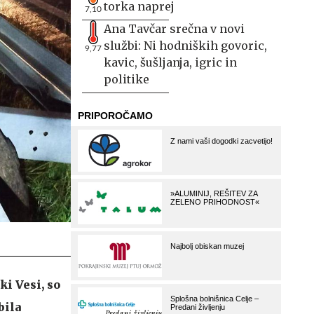
torka naprej
7,10
Ana Tavčar srečna v novi
službi: Ni hodniških govoric,
9,77
kavic, šušljanja, igric in
politike
ki Vesi, so
bila