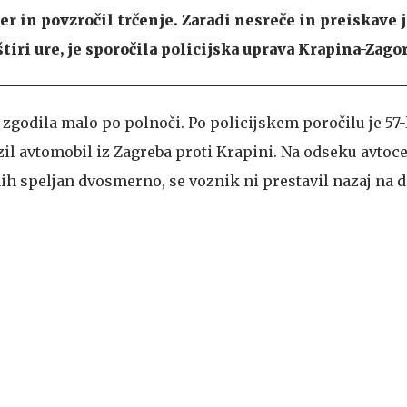
r in povzročil trčenje. Zaradi nesreče in preiskave j
tiri ure, je sporočila policijska uprava Krapina-Zagor
zgodila malo po polnoči. Po policijskem poročilu je 57-
il avtomobil iz Zagreba proti Krapini. Na odseku avtoces
nih speljan dvosmerno, se voznik ni prestavil nazaj na 