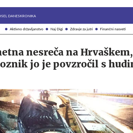
Želite prejemati e-novice?
Uživajmo pametno
OSEL DANES
KRONIKA
Aktivno državljanstvo
Naj Digi
Zdravje za jutri
Finančni nasveti
etna nesreča na Hrvaškem,
oznik jo je povzročil s hud