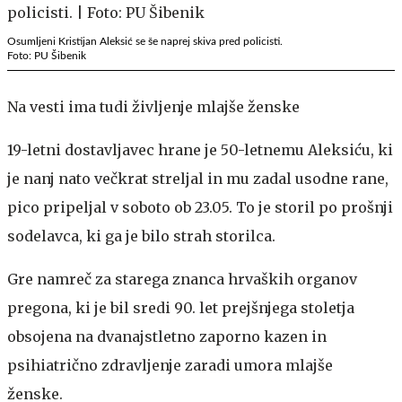
Osumljeni Kristijan Aleksić se še naprej skiva pred policisti.
Foto: PU Šibenik
Na vesti ima tudi življenje mlajše ženske
19-letni dostavljavec hrane je 50-letnemu Aleksiću, ki
je nanj nato večkrat streljal in mu zadal usodne rane,
pico pripeljal v soboto ob 23.05. To je storil po prošnji
sodelavca, ki ga je bilo strah storilca.
Gre namreč za starega znanca hrvaških organov
pregona, ki je bil sredi 90. let prejšnjega stoletja
obsojena na dvanajstletno zaporno kazen in
psihiatrično zdravljenje zaradi umora mlajše
ženske.