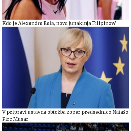
Kdo je Alexandra Eala, nova junakinja Filipinov?
V pripravi ustavna obtožba zoper predsednico Natašo
Pirc Musar