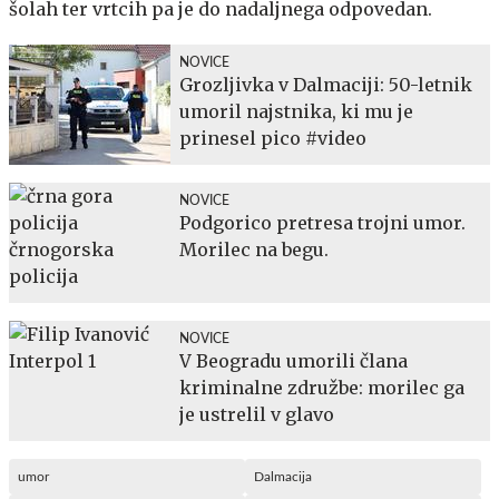
šolah ter vrtcih pa je do nadaljnega odpovedan.
NOVICE
Grozljivka v Dalmaciji: 50-letnik
umoril najstnika, ki mu je
prinesel pico #video
NOVICE
Podgorico pretresa trojni umor.
Morilec na begu.
NOVICE
V Beogradu umorili člana
kriminalne združbe: morilec ga
je ustrelil v glavo
umor
Dalmacija