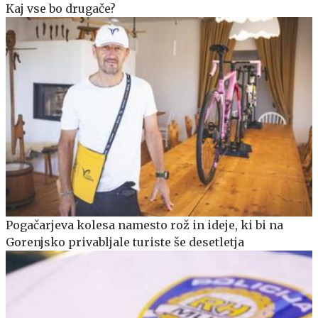
Kaj vse bo drugače?
Pogačarjeva kolesa namesto rož in ideje, ki bi na
Gorenjsko privabljale turiste še desetletja