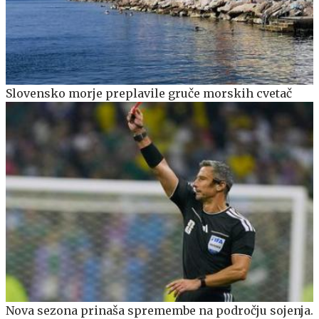
Slovensko morje preplavile gruče morskih cvetač
Nova sezona prinaša spremembe na področju sojenja.