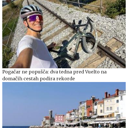
Pogačar ne popušča: dva tedna pred Vuelto na
domačih cestah podira rekorde