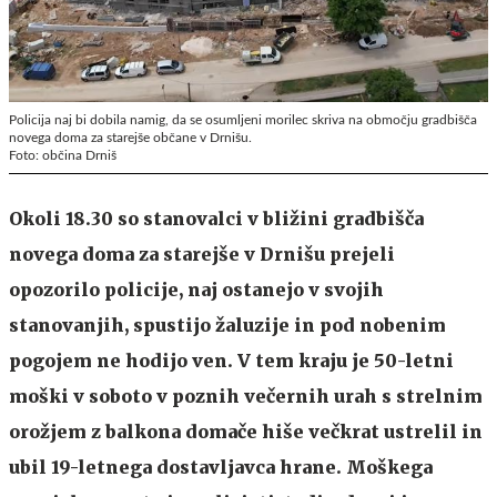
Policija naj bi dobila namig, da se osumljeni morilec skriva na območju gradbišča
novega doma za starejše občane v Drnišu.
Foto: občina Drniš
Okoli 18.30 so stanovalci v bližini gradbišča
novega doma za starejše v Drnišu prejeli
opozorilo policije, naj ostanejo v svojih
stanovanjih, spustijo žaluzije in pod nobenim
pogojem ne hodijo ven. V tem kraju je 50-letni
moški v soboto v poznih večernih urah s strelnim
orožjem z balkona domače hiše večkrat ustrelil in
ubil 19-letnega dostavljavca hrane. Moškega