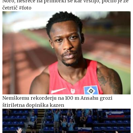
Noro, nesreče na primorki se kar vrstijo, počilo je že
četrtič #foto
Nemškemu rekorderju na 100 m Ansahu grozi
štiriletna dopinška kazen