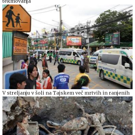
tekmovanja
V streljanju v šoli na Tajskem več mrtvih in ranjenih