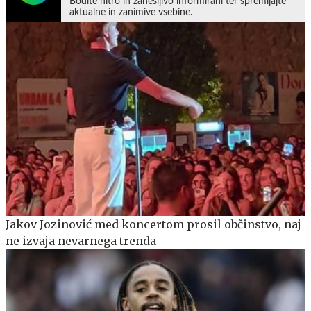
Bodite hitro in zanesljivo informirani ter spremljajte
aktualne in zanimive vsebine.
Jakov Jozinović med koncertom prosil občinstvo, naj
ne izvaja nevarnega trenda