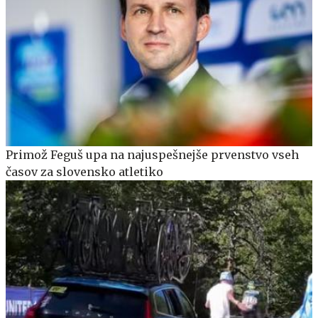
Primož Feguš upa na najuspešnejše prvenstvo vseh
časov za slovensko atletiko