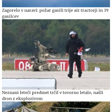
Zagorelo v naravi: požar gasili trije air tractorji in 39
gasilcev
Neznani leteči predmet trčil v tovorno letalo, našli
dron z eksplozivom