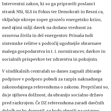
Interventni zakon, ki so ga pripravili poslanci
strank NSi, SLS in Fokus ter Demokrati in Resni.ca,
vključuje ukrepe zoper grozečo energetsko krizo,
med njimi nižji davek na dodano vrednost za
osnovna živila in del energentov. Prinaša tudi
sistemske rešitve s področij ugodnejše obravnave
malega gospodarstva in t. i. normirancev, davkov in
socialnih prispevkov ter zdravstva in pokojnin.
V sindikalnih centralah so danes zagnali zbiranje
podpisov v podporo pobudi za razpis naknadnega
zakonodajnega referenduma o zakonu. Prepričani so,
da je njihova dolžnost, da ubranijo socialno državo
pred razkrojem. Če DZ referenduma zaradi davčnih
določb ne bo dopustil, se bodo obrnili na ustavno