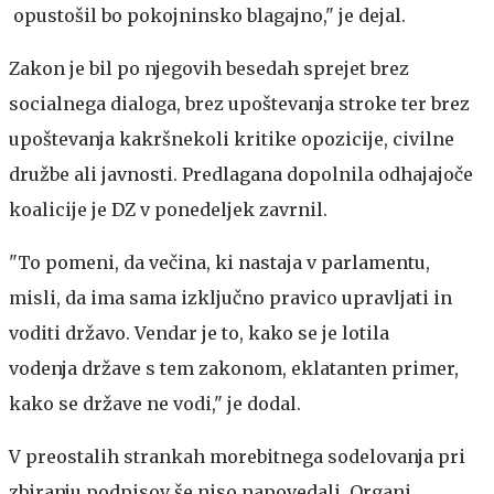
opustošil bo pokojninsko blagajno," je dejal.
Zakon je bil po njegovih besedah sprejet brez
socialnega dialoga, brez upoštevanja stroke ter brez
upoštevanja kakršnekoli kritike opozicije, civilne
družbe ali javnosti. Predlagana dopolnila odhajajoče
koalicije je DZ v ponedeljek zavrnil.
"To pomeni, da večina, ki nastaja v parlamentu,
misli, da ima sama izključno pravico upravljati in
voditi državo. Vendar je to, kako se je lotila
vodenja države s tem zakonom, eklatanten primer,
kako se države ne vodi," je dodal.
V preostalih strankah morebitnega sodelovanja pri
zbiranju podpisov še niso napovedali. Organi