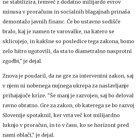
ne stabilizira, temveč z dodatno milijardo evrov
minusa v proračunu in socialnih blagajnah prinaša
demontažo javnih financ. Če bo ustavno sodišče
bralo, kaj je namen te varovalke, na katero se
sklicujejo, in kakšne so posledice tega zakona, bomo
zelo hitro ugotovili, da sta to diametralno nasprotni
zgodbi," je dejal.
Znova je poudaril, da ne gre za interventni zakon, saj
v njem ni nobenega nujnega ukrepa za naslavljanje
prihajajoče krize. "Še manj je razvojen, saj bo deloval
ravno obratno. Gre za zakon, ob katerega se bo razvoj
Slovenije spotaknil, ker vrta več kot milijardno
luknjo v proračun, in to v času, ko se horizont pred
nami oblači," je dejal.