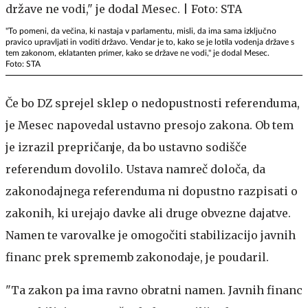
"To pomeni, da večina, ki nastaja v parlamentu, misli, da ima sama izključno
pravico upravljati in voditi državo. Vendar je to, kako se je lotila vodenja države s
tem zakonom, eklatanten primer, kako se države ne vodi," je dodal Mesec.
Foto: STA
Če bo DZ sprejel sklep o nedopustnosti referenduma,
je Mesec napovedal ustavno presojo zakona. Ob tem
je izrazil prepričanje, da bo ustavno sodišče
referendum dovolilo. Ustava namreč določa, da
zakonodajnega referenduma ni dopustno razpisati o
zakonih, ki urejajo davke ali druge obvezne dajatve.
Namen te varovalke je omogočiti stabilizacijo javnih
financ prek sprememb zakonodaje, je poudaril.
"Ta zakon pa ima ravno obratni namen. Javnih financ