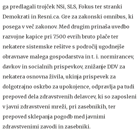
ga predlagali trojček NSi, SLS, Fokus ter stranki
Demokrati in Resni.ca. Gre za zakonski omnibus, ki
posega v več zakonov. Med drugim prinaša uvedbo
razvojne kapice pri 7.500 evrih bruto plače ter
nekatere sistemske rešitve s področij ugodnejše
obravnave malega gospodarstva in t. i. normirancev,
davkov in socialnih prispevkov, znižanje DDV za
nekatera osnovna živila, ukinja prispevek za
dolgotrajno oskrbo za upokojence, odpravlja pa tudi
prepoved dela zdravstvenih delavcev, ki so zaposleni
v javni zdravstveni mreži, pri zasebnikih, ter
prepoved sklepanja pogodb med javnimi
zdravstvenimi zavodi in zasebniki.