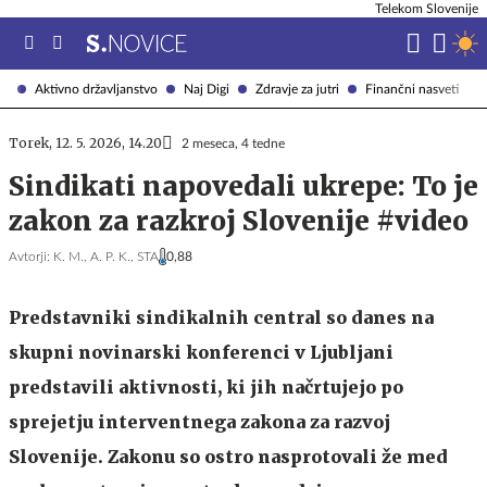
Telekom Slovenije
Aktivno državljanstvo
Naj Digi
Zdravje za jutri
Finančni nasveti
Torek, 12. 5. 2026, 14.20
2 meseca, 4 tedne
Sindikati napovedali ukrepe: To je
zakon za razkroj Slovenije #video
Avtorji:
K. M.,
A. P. K.,
STA
0,88
Predstavniki sindikalnih central so danes na
skupni novinarski konferenci v Ljubljani
predstavili aktivnosti, ki jih načrtujejo po
sprejetju interventnega zakona za razvoj
Slovenije. Zakonu so ostro nasprotovali že med