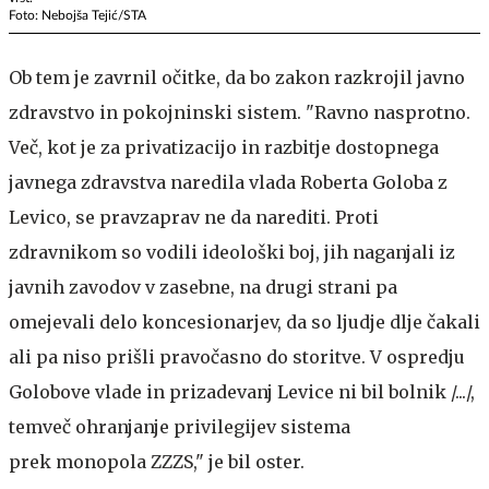
Foto: Nebojša Tejić/STA
Ob tem je zavrnil očitke, da bo zakon razkrojil javno
zdravstvo in pokojninski sistem. "Ravno nasprotno.
Več, kot je za privatizacijo in razbitje dostopnega
javnega zdravstva naredila vlada Roberta Goloba z
Levico, se pravzaprav ne da narediti. Proti
zdravnikom so vodili ideološki boj, jih naganjali iz
javnih zavodov v zasebne, na drugi strani pa
omejevali delo koncesionarjev, da so ljudje dlje čakali
ali pa niso prišli pravočasno do storitve. V ospredju
Golobove vlade in prizadevanj Levice ni bil bolnik /.../,
temveč ohranjanje privilegijev sistema
prek monopola ZZZS," je bil oster.