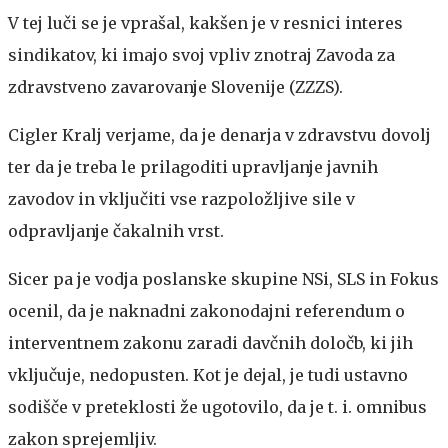
V tej luči se je vprašal, kakšen je v resnici interes
sindikatov, ki imajo svoj vpliv znotraj Zavoda za
zdravstveno zavarovanje Slovenije (ZZZS).
Cigler Kralj verjame, da je denarja v zdravstvu dovolj
ter da je treba le prilagoditi upravljanje javnih
zavodov in vključiti vse razpoložljive sile v
odpravljanje čakalnih vrst.
Sicer pa je vodja poslanske skupine NSi, SLS in Fokus
ocenil, da je naknadni zakonodajni referendum o
interventnem zakonu zaradi davčnih določb, ki jih
vključuje, nedopusten. Kot je dejal, je tudi ustavno
sodišče v preteklosti že ugotovilo, da je t. i. omnibus
zakon sprejemljiv.