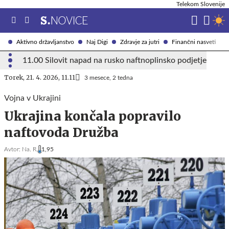
Telekom Slovenije
Aktivno državljanstvo
Naj Digi
Zdravje za jutri
Finančni nasveti
11.00 Silovit napad na rusko naftnoplinsko podjetje
Torek, 21. 4. 2026, 11.11
3 mesece, 2 tedna
Vojna v Ukrajini
Ukrajina končala popravilo
naftovoda Družba
Avtor:
Na. R.
1,95