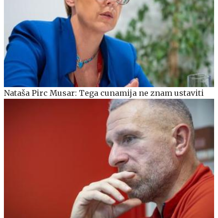
Nataša Pirc Musar: Tega cunamija ne znam ustaviti