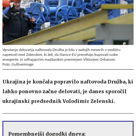
Vprašanje delovanja naftovoda Družba je bilo v zadnjih mesecih v središču
napetosti med Zelenskim, ki želi, da članice EU prenehajo kupovati ruske
energente, in odhajajočim madžarskim premierjem Viktorjem Orbanom.
Foto: Gulliverimage
Ukrajina je končala popravilo naftovoda Družba, ki
lahko ponovno začne delovati, je danes sporočil
ukrajinski predsednik Volodimir Zelenski.
Pomembnejši dogodki dneva: