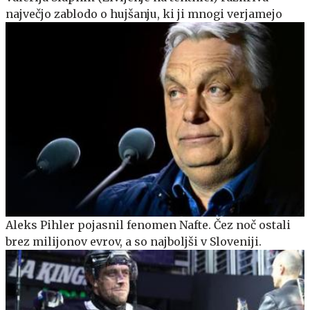
največjo zablodo o hujšanju, ki ji mnogi verjamejo
Aleks Pihler pojasnil fenomen Nafte. Čez noč ostali
brez milijonov evrov, a so najboljši v Sloveniji.