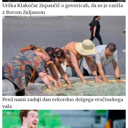
Urška Klakočar Zupančič o govoricah, da se je razšla
z Borom Zuljanom
Pred nami zadnji dan rekordno dolgega vročinskega
vala