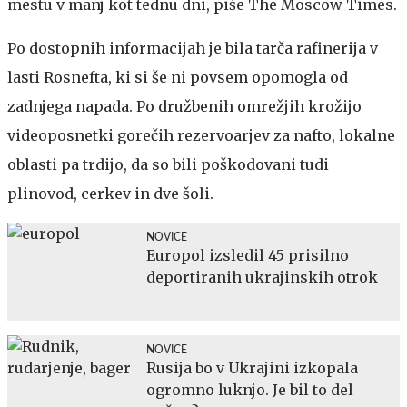
mestu v manj kot tednu dni, piše The Moscow Times.
Po dostopnih informacijah je bila tarča rafinerija v
lasti Rosnefta, ki si še ni povsem opomogla od
zadnjega napada. Po družbenih omrežjih krožijo
videoposnetki gorečih rezervoarjev za nafto, lokalne
oblasti pa trdijo, da so bili poškodovani tudi
plinovod, cerkev in dve šoli.
NOVICE
Europol izsledil 45 prisilno
deportiranih ukrajinskih otrok
NOVICE
Rusija bo v Ukrajini izkopala
ogromno luknjo. Je bil to del