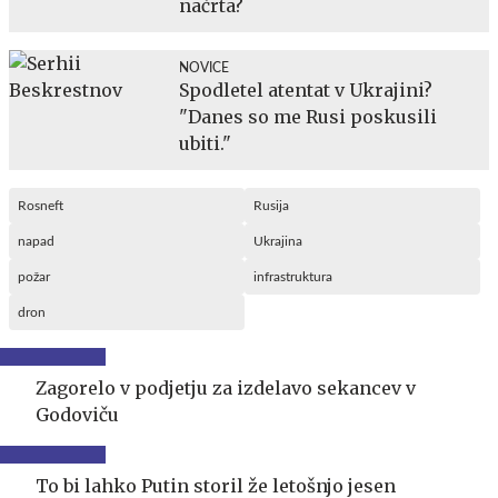
načrta?
NOVICE
Spodletel atentat v Ukrajini?
"Danes so me Rusi poskusili
ubiti."
Rosneft
Rusija
napad
Ukrajina
požar
infrastruktura
dron
Zagorelo v podjetju za izdelavo sekancev v
Godoviču
To bi lahko Putin storil že letošnjo jesen