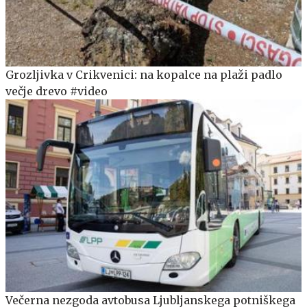
Grozljivka v Crikvenici: na kopalce na plaži padlo
večje drevo #video
Večerna nezgoda avtobusa Ljubljanskega potniškega