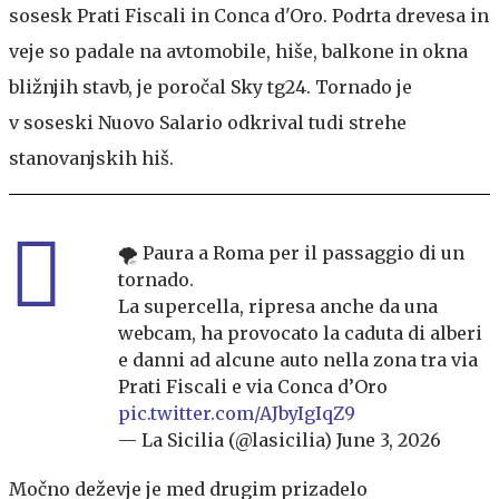
sosesk Prati Fiscali in Conca d'Oro. Podrta drevesa in
veje so padale na avtomobile, hiše, balkone in okna
bližnjih stavb, je poročal Sky tg24. Tornado je
v soseski Nuovo Salario odkrival tudi strehe
stanovanjskih hiš.
🌪️ Paura a Roma per il passaggio di un
tornado.
La supercella, ripresa anche da una
webcam, ha provocato la caduta di alberi
e danni ad alcune auto nella zona tra via
Prati Fiscali e via Conca d’Oro
pic.twitter.com/AJbyIgIqZ9
— La Sicilia (@lasicilia)
June 3, 2026
Močno deževje je med drugim prizadelo