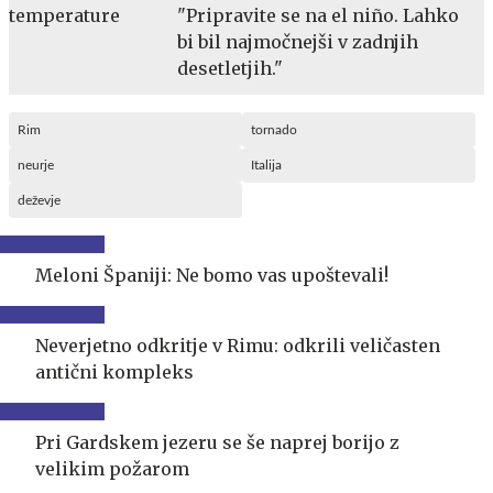
"Pripravite se na el niño. Lahko
bi bil najmočnejši v zadnjih
desetletjih."
Rim
tornado
neurje
Italija
deževje
Meloni Španiji: Ne bomo vas upoštevali!
Neverjetno odkritje v Rimu: odkrili veličasten
antični kompleks
Pri Gardskem jezeru se še naprej borijo z
velikim požarom