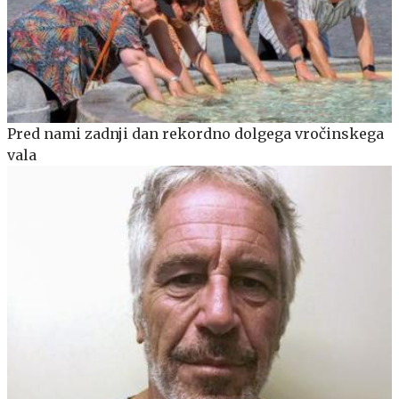
Pred nami zadnji dan rekordno dolgega vročinskega
vala