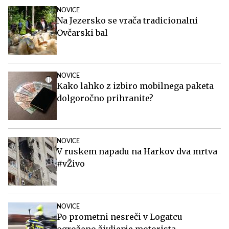
NOVICE
Na Jezersko se vrača tradicionalni
Ovčarski bal
NOVICE
Kako lahko z izbiro mobilnega paketa
dolgoročno prihranite?
NOVICE
V ruskem napadu na Harkov dva mrtva
#vŽivo
NOVICE
Po prometni nesreči v Logatcu
ogroženo življenje motorista