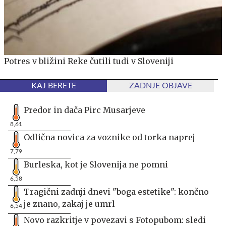
Potres v bližini Reke čutili tudi v Sloveniji
KAJ BERETE
ZADNJE OBJAVE
Predor in dača Pirc Musarjeve
8,61
Odlična novica za voznike od torka naprej
7,79
Burleska, kot je Slovenija ne pomni
6,58
Tragični zadnji dnevi "boga estetike": končno
je znano, zakaj je umrl
6,54
Novo razkritje v povezavi s Fotopubom: sledi