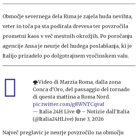
Območje severnega dela Rima je zajela huda nevihta,
veter in toča pa sta podirala drevesa ter povzročila
prometni kaos v več mestnih okrožjih. Po poročanju
agencije Ansa je neurje del hudega poslabšanja, ki je
Italijo prizadelo po dolgotrajnem vročinskem valu.
🌪️Video di Marzia Roma, dalla zona
Conca d'Oro, del passaggio del tornado
di questa mattina a Roma Nord.
pic.twitter.com/g8WNTCqvaf
— Italia 24H Live 🔴 – Notizie dall'Italia
(@Italia24HLive)
June 3, 2026
Največ preglavic je neurje povzročilo na območju