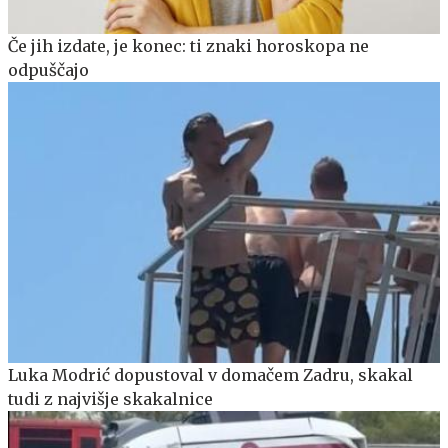
Če jih izdate, je konec: ti znaki horoskopa ne
odpuščajo
Luka Modrić dopustoval v domačem Zadru, skakal
tudi z najvišje skakalnice