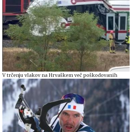
V trčenju vlakov na Hrvaškem več poškodovanih