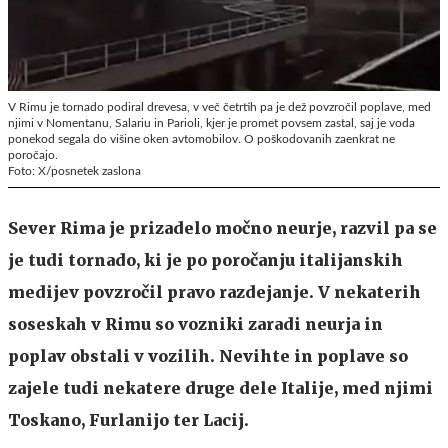
V Rimu je tornado podiral drevesa, v več četrtih pa je dež povzročil poplave, med
njimi v Nomentanu, Salariu in Parioli, kjer je promet povsem zastal, saj je voda
ponekod segala do višine oken avtomobilov. O poškodovanih zaenkrat ne
poročajo.
Foto: X/posnetek zaslona
Sever Rima je prizadelo močno neurje, razvil pa se
je tudi tornado, ki je po poročanju italijanskih
medijev povzročil pravo razdejanje. V nekaterih
soseskah v Rimu so vozniki zaradi neurja in
poplav obstali v vozilih. Nevihte in poplave so
zajele tudi nekatere druge dele Italije, med njimi
Toskano, Furlanijo ter Lacij.