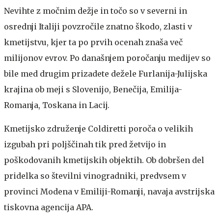
Nevihte z močnim dežje in točo so v severni in
osrednji Italiji povzročile znatno škodo, zlasti v
kmetijstvu, kjer ta po prvih ocenah znaša več
milijonov evrov. Po današnjem poročanju medijev so
bile med drugim prizadete dežele Furlanija-Julijska
krajina ob meji s Slovenijo, Benečija, Emilija-
Romanja, Toskana in Lacij.
Kmetijsko združenje Coldiretti poroča o velikih
izgubah pri poljščinah tik pred žetvijo in
poškodovanih kmetijskih objektih. Ob dobršen del
pridelka so številni vinogradniki, predvsem v
provinci Modena v Emiliji-Romanji, navaja avstrijska
tiskovna agencija APA.