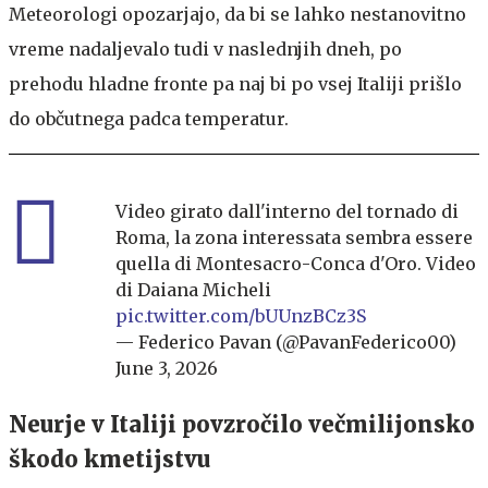
Meteorologi opozarjajo, da bi se lahko nestanovitno
vreme nadaljevalo tudi v naslednjih dneh, po
prehodu hladne fronte pa naj bi po vsej Italiji prišlo
do občutnega padca temperatur.
Video girato dall'interno del tornado di
Roma, la zona interessata sembra essere
quella di Montesacro-Conca d'Oro. Video
di Daiana Micheli
pic.twitter.com/bUUnzBCz3S
— Federico Pavan (@PavanFederico00)
June 3, 2026
Neurje v Italiji povzročilo večmilijonsko
škodo kmetijstvu