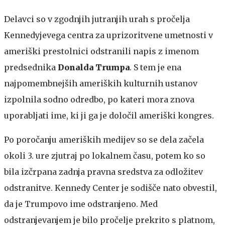
Delavci so v zgodnjih jutranjih urah s pročelja
Kennedyjevega centra za uprizoritvene umetnosti v
ameriški prestolnici odstranili napis z imenom
predsednika
Donalda Trumpa
. S tem je ena
najpomembnejših ameriških kulturnih ustanov
izpolnila sodno odredbo, po kateri mora znova
uporabljati ime, ki ji ga je določil ameriški kongres.
Po poročanju ameriških medijev so se dela začela
okoli 3. ure zjutraj po lokalnem času, potem ko so
bila izčrpana zadnja pravna sredstva za odložitev
odstranitve. Kennedy Center je sodišče nato obvestil,
da je Trumpovo ime odstranjeno. Med
odstranjevanjem je bilo pročelje prekrito s platnom,