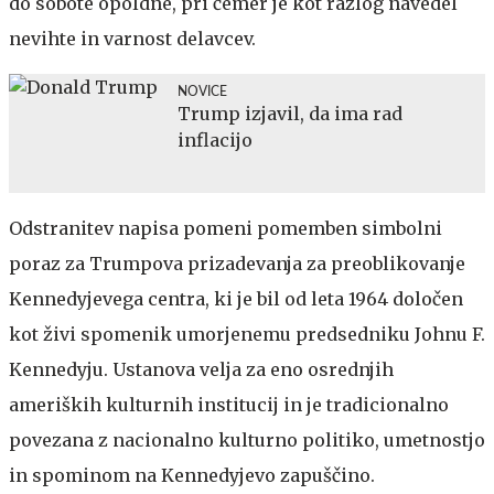
do sobote opoldne, pri čemer je kot razlog navedel
nevihte in varnost delavcev.
NOVICE
Trump izjavil, da ima rad
inflacijo
Odstranitev napisa pomeni pomemben simbolni
poraz za Trumpova prizadevanja za preoblikovanje
Kennedyjevega centra, ki je bil od leta 1964 določen
kot živi spomenik umorjenemu predsedniku Johnu F.
Kennedyju. Ustanova velja za eno osrednjih
ameriških kulturnih institucij in je tradicionalno
povezana z nacionalno kulturno politiko, umetnostjo
in spominom na Kennedyjevo zapuščino.