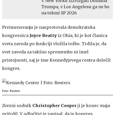
V New Yorku izžvižgali Donalda
Trumpa, v Los Angelesu ga ne bo
na tekmi SP 2026
Preimenovanju je nasprotovala demokratska
kongresnica
Joyce Beatty
iz Ohia, ki je kot članica
sveta zavoda po funkciji vložila tožbo. Trdila je, da
svet zavoda za takšno spremembo ni imel
pristojnosti, saj je ime Kennedyjevega centra določil
kongres.
Foto: Reuters
Zvezni sodnik
Christopher Cooper
ji je konec maja
pritrdil. V odločitvi je zapisal, da je kongres