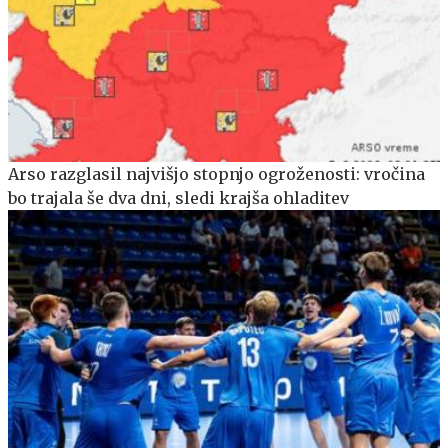
Arso razglasil najvišjo stopnjo ogroženosti: vročina
bo trajala še dva dni, sledi krajša ohladitev