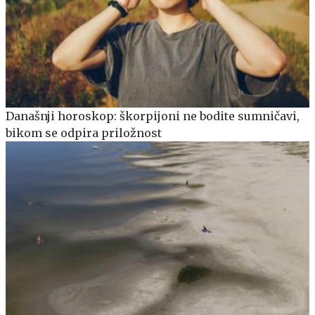
Današnji horoskop: škorpijoni ne bodite sumničavi,
bikom se odpira priložnost