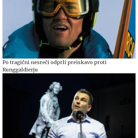
Po tragični nesreči odprli preiskavo proti
Runggaldierju