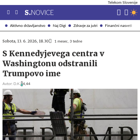
Telekom Slovenije
Aktivno državljanstvo
Naj Digi
Zdravje za jutri
Finančni nasveti
Sobota, 13. 6. 2026, 18.30
1 mesec, 3 tedne
S Kennedyjevega centra v
Washingtonu odstranili
Trumpovo ime
Avtor:
D.K.
4,44