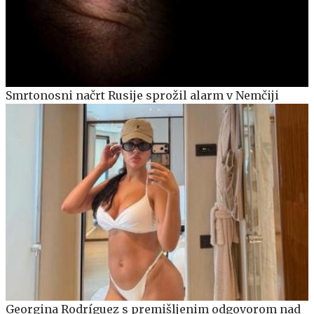
Smrtonosni načrt Rusije sprožil alarm v Nemčiji
Georgina Rodríguez s premišljenim odgovorom nad