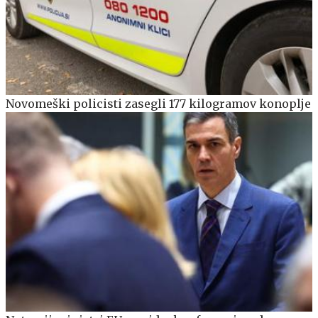
Novomeški policisti zasegli 177 kilogramov konoplje