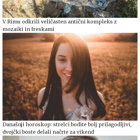
V Rimu odkrili veličasten antični kompleks z
mozaiki in freskami
Današnji horoskop: strelci bodite bolj prilagodljivi,
dvojčki boste delali načrte za vikend