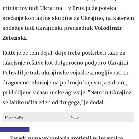
ministrov tudi Ukrajina – v Bruslju že poteka
srečanje kontaktne skupine za Ukrajino, na katerem
sodeluje tudi ukrajinski predsednik
Volodimir
Zelenski
.
Rutte je ob tem dejal, da je treba poskrbeti tako za
takojšnje rešitve kot dolgoročno podporo Ukrajini.
Pohvalil je tudi ukrajinske vojaške zmogljivosti in
dragocene izkušnje na področju bojevanja z droni,
pridobljene v času ruske agresije. "Nato in Ukrajina
se lahko učita eden od drugega," je dodal.
Mark Rutte
Nato
Zaradi suma vohunjenja aretirali pripravnico