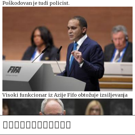
Poškodovan je tudi policist.
Visoki funkcionar iz Azije Fifo obtožuje izsiljevanja