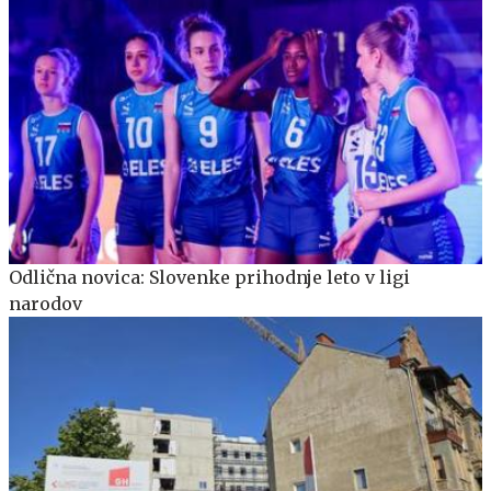
Odlična novica: Slovenke prihodnje leto v ligi
narodov