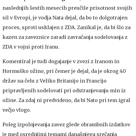
naslednjih šestih mesecih preučile prisotnost svojih
sil v Evropi, je vodja Nata dejal, da bo to dolgotrajen
proces, sproti usklajen z ZDA. Zanikal je, da bi šlo za
kazen za zaveznice zaradi zavračanja sodelovanja z
ZDA v vojni proti Iranu.
Komentiral je tudi dogajanje v zvezi z Iranom in
Hormuško ožino, pri čemer je dejal, da je okrog 40
držav na čelu z Veliko Britanijo in Francijo
pripravljenih sodelovati pri odstranjevanju min iz
ožine. Za zdaj ni predvideno, da bi Nato pri tem igral
večjo vlogo.
Poleg izpolnjevanja zavez glede obrambnih izdatkov
je med osrednjimi temami današnjega srečanja