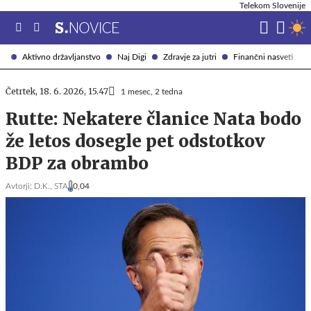
Telekom Slovenije
Aktivno državljanstvo
Naj Digi
Zdravje za jutri
Finančni nasveti
Četrtek, 18. 6. 2026, 15.47
1 mesec, 2 tedna
Rutte: Nekatere članice Nata bodo
že letos dosegle pet odstotkov
BDP za obrambo
Avtorji:
D.K.,
STA
0,04