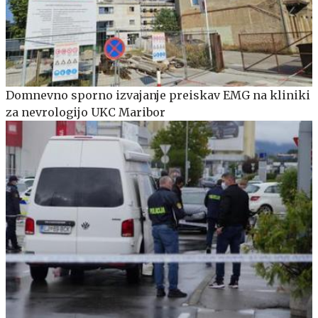
Domnevno sporno izvajanje preiskav EMG na kliniki
za nevrologijo UKC Maribor