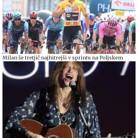
Milan še tretjič najhitrejši v sprintu na Poljskem