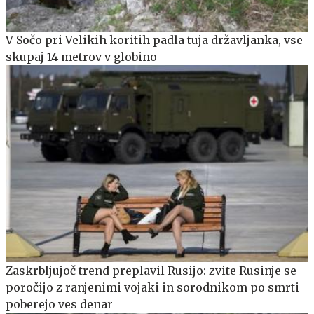
V Sočo pri Velikih koritih padla tuja državljanka, vse
skupaj 14 metrov v globino
Zaskrbljujoč trend preplavil Rusijo: zvite Rusinje se
poročijo z ranjenimi vojaki in sorodnikom po smrti
poberejo ves denar