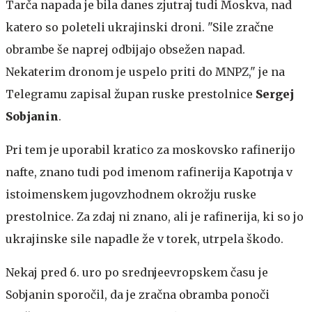
Tarča napada je bila danes zjutraj tudi Moskva, nad
katero so poleteli ukrajinski droni. "Sile zračne
obrambe še naprej odbijajo obsežen napad.
Nekaterim dronom je uspelo priti do MNPZ," je na
Telegramu zapisal župan ruske prestolnice
Sergej
Sobjanin
.
Pri tem je uporabil kratico za moskovsko rafinerijo
nafte, znano tudi pod imenom rafinerija Kapotnja v
istoimenskem jugovzhodnem okrožju ruske
prestolnice. Za zdaj ni znano, ali je rafinerija, ki so jo
ukrajinske sile napadle že v torek, utrpela škodo.
Nekaj pred 6. uro po srednjeevropskem času je
Sobjanin sporočil, da je zračna obramba ponoči