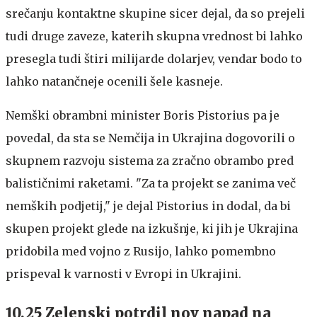
srečanju kontaktne skupine sicer dejal, da so prejeli
tudi druge zaveze, katerih skupna vrednost bi lahko
presegla tudi štiri milijarde dolarjev, vendar bodo to
lahko natančneje ocenili šele kasneje.
Nemški obrambni minister Boris Pistorius pa je
povedal, da sta se Nemčija in Ukrajina dogovorili o
skupnem razvoju sistema za zračno obrambo pred
balističnimi raketami. "Za ta projekt se zanima več
nemških podjetij," je dejal Pistorius in dodal, da bi
skupen projekt glede na izkušnje, ki jih je Ukrajina
pridobila med vojno z Rusijo, lahko pomembno
prispeval k varnosti v Evropi in Ukrajini.
10.25 Zelenski potrdil nov napad na