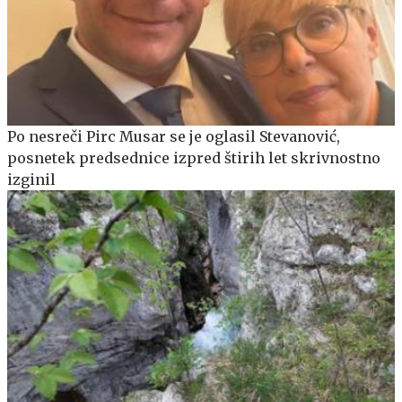
Po nesreči Pirc Musar se je oglasil Stevanović,
posnetek predsednice izpred štirih let skrivnostno
izginil