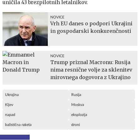
uničila 43 brezpilotnih letalnikov.
NOVICE
Vrh EU danes o podpori Ukrajini
in gospodarski konkurenčnosti
NOVICE
Trump priznal Macronu: Rusija
nima resnične volje za sklenitev
mirovnega dogovora z Ukrajino
Ukrajina
Rusija
Kijev
Moskva
napad
eksplozija
balistična raketa
droni