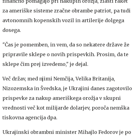
finančno pomagajo pri nakupih orožja, zlasti raket
za ameriške sisteme zračne obrambe patriot, pa tudi
avtonomnih kopenskih vozil in artilerije dolgega
dosega.
"Čas je pomemben, in vem, da so nekatere države že
pripravile sklepe o novih prispevkih. Prosim, da te
sklepe čim prej izvedemo," je dejal.
Več držav, med njimi Nemčija, Velika Britanija,
Nizozemska in Švedska, je Ukrajini danes zagotovilo
prispevke za nakup ameriškega orožja v skupni
vrednosti več kot milijarde dolarjev, poroča nemška
tiskovna agencija dpa.
Ukrajinski obrambni minister Mihajlo Fedorov je po