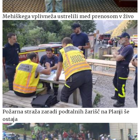
Mehiškega vplivneža ustrelili med prenosom v živo
Požarna straža zaradi podtalnih žarišč na Planji še
ostaja