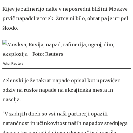
Kijev je rafinerijo nafte v neposredni bližini Moskve
prvič napadel v torek. Žrtev ni bilo, obrat pa je utrpel
škodo.
Foto: Reuters
Zelenski je že takrat napade opisal kot upravičen
odziv na ruske napade na ukrajinska mesta in
naselja.
"V zadnjih dneh so vsi naši partnerji opazili
natančnost in učinkovitost naših napadov srednjega
dosega ter sankcij daljnega dosega," je danes še