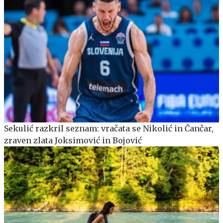
Sekulić razkril seznam: vračata se Nikolić in Čančar,
zraven zlata Joksimović in Bojović