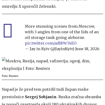
omrežju X sporočil Zelenski.
More stunning scenes from Moscow,
with 3 angles from one of the lids of an
oil storage tank going airborne.
pic.twitter.com/adI89r74EO
— Jay in Kyiv (@JayinKyiv)
June 18, 2026
Foto: Reuters
Napad je že pred tem potrdil tudi župan ruske
prestolnice
Sergej Sobjanin
. Ruska zračna obramba
je ponoči prestregla okoli 180 ukrajinskih dronov,