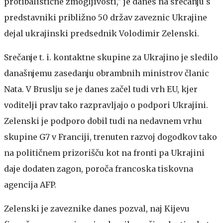
protibalistične zmogljivosti," je danes na srečanju s
predstavniki približno 50 držav zaveznic Ukrajine
dejal ukrajinski predsednik Volodimir Zelenski.
Srečanje t. i. kontaktne skupine za Ukrajino je sledilo
današnjemu zasedanju obrambnih ministrov članic
Nata. V Bruslju se je danes začel tudi vrh EU, kjer
voditelji prav tako razpravljajo o podpori Ukrajini.
Zelenski je podporo dobil tudi na nedavnem vrhu
skupine G7 v Franciji, trenuten razvoj dogodkov tako
na političnem prizorišču kot na fronti pa Ukrajini
daje dodaten zagon, poroča francoska tiskovna
agencija AFP.
Zelenski je zaveznike danes pozval, naj Kijevu