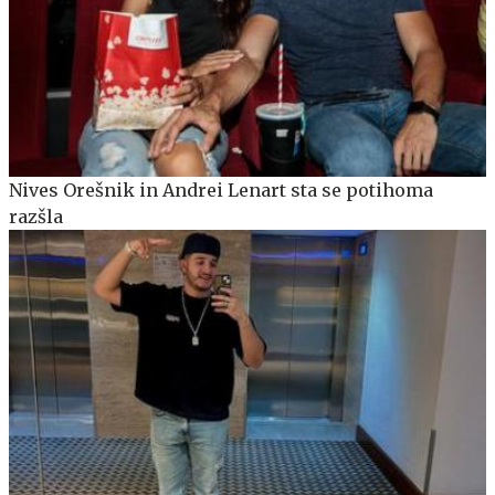
Nives Orešnik in Andrei Lenart sta se potihoma
razšla