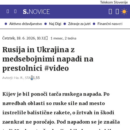
Telekom Slovenije
Aktivno državljanstvo
Naj Digi
Zdravje za jutri
Finančni nasveti
Četrtek, 18. 6. 2026, 10.32
1 mesec, 2 tedna
Rusija in Ukrajina z
medsebojnimi napadi na
prestolnici #video
Avtorji:
Na. R.,
STA
1,55
Kijev je bil ponoči tarča ruskega napada. Po
navedbah oblasti so ruske sile nad mesto
izstrelile balistične rakete, o žrtvah in škodi
zaenkrat ne poročajo. Pod napadom se je znašla