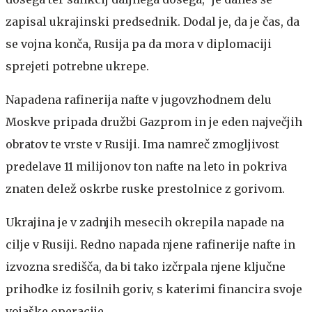
zapisal ukrajinski predsednik. Dodal je, da je čas, da
se vojna konča, Rusija pa da mora v diplomaciji
sprejeti potrebne ukrepe.
Napadena rafinerija nafte v jugovzhodnem delu
Moskve pripada družbi Gazprom in je eden največjih
obratov te vrste v Rusiji. Ima namreč zmogljivost
predelave 11 milijonov ton nafte na leto in pokriva
znaten delež oskrbe ruske prestolnice z gorivom.
Ukrajina je v zadnjih mesecih okrepila napade na
cilje v Rusiji. Redno napada njene rafinerije nafte in
izvozna središča, da bi tako izčrpala njene ključne
prihodke iz fosilnih goriv, s katerimi financira svoje
vojaške operacije.