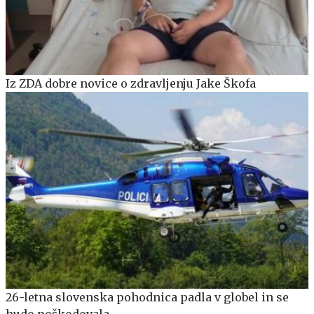
Iz ZDA dobre novice o zdravljenju Jake Škofa
26-letna slovenska pohodnica padla v globel in se
hudo poškodovala