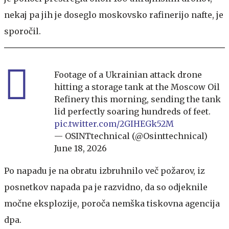
nekaj pa jih je doseglo moskovsko rafinerijo nafte, je
sporočil.
Footage of a Ukrainian attack drone
hitting a storage tank at the Moscow Oil
Refinery this morning, sending the tank
lid perfectly soaring hundreds of feet.
pic.twitter.com/2GIHEGk52M
— OSINTtechnical (@Osinttechnical)
June 18, 2026
Po napadu je na obratu izbruhnilo več požarov, iz
posnetkov napada pa je razvidno, da so odjeknile
močne eksplozije, poroča nemška tiskovna agencija
dpa.