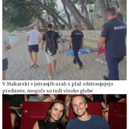
V Makarski v jutranjih urah s plaž odstranjujejo
predmete, mogoče so tudi visoke globe