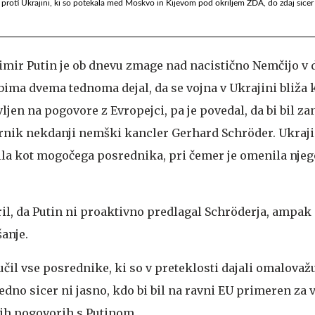
 proti Ukrajini, ki so potekala med Moskvo in Kijevom pod okriljem ZDA, do zdaj sicer 
mir Putin je ob dnevu zmage nad nacistično Nemčijo v 
abima dvema tednoma dejal, da se vojna v Ukrajini bliža 
vljen na pogovore z Evropejci, pa je povedal, da bi bil za
rnik nekdanji nemški kancler Gerhard Schröder. Ukraji
ila kot mogočega posrednika, pri čemer je omenila njeg
il, da Putin ni proaktivno predlagal Schröderja, ampak 
anje.
jučil vse posrednike, ki so v preteklosti dajali omalovaž
edno sicer ni jasno, kdo bi bil na ravni EU primeren za 
ih pogovorih s Putinom.