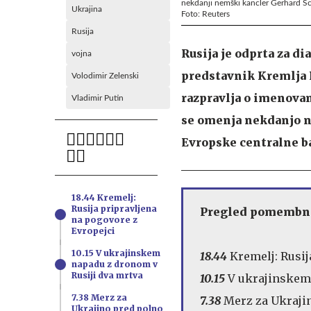
nekdanji nemški kancler Gerhard S
Ukrajina
Foto: Reuters
Rusija
Rusija je odprta za di
vojna
predstavnik Kremlja D
Volodimir Zelenski
razpravlja o imenova
Vladimir Putin
se omenja nekdanjo 
Evropske centralne b
18.44 Kremelj:
Rusija pripravljena
Pregled pomembne
na pogovore z
Evropejci
10.15 V ukrajinskem
18.44
Kremelj: Rusij
napadu z dronom v
Rusiji dva mrtva
10.15
V ukrajinskem
7.38 Merz za
7.38
Merz za Ukrajin
Ukrajino pred polno