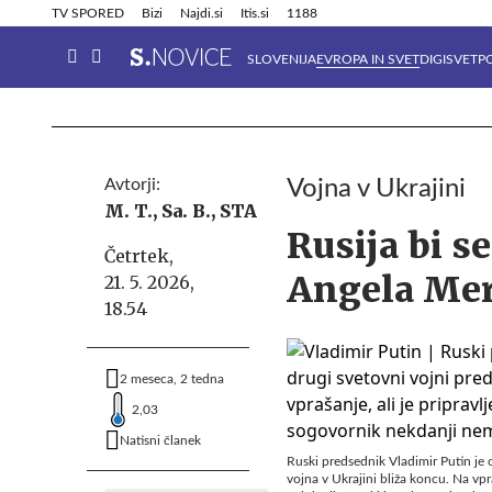
Info in obvestila
Tehnik
TV SPORED
Bizi
Najdi.si
Itis.si
1188
SLOVENIJA
EVROPA IN SVET
DIGISVET
P
Avtorji:
Vojna v Ukrajini
M. T.,
Sa. B.,
STA
Rusija bi s
Četrtek,
Angela Mer
21. 5. 2026,
18.54
2 meseca, 2 tedna
2,03
Natisni članek
Ruski predsednik Vladimir Putin je
vojna v Ukrajini bliža koncu. Na vpr