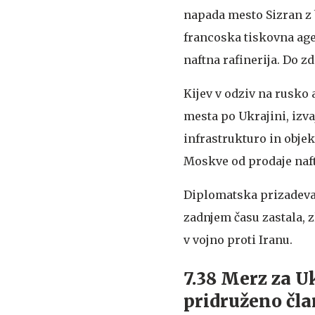
napada mesto Sizran z 
francoska tiskovna agen
naftna rafinerija. Do z
Kijev v odziv na rusko 
mesta po Ukrajini, izva
infrastrukturo in objek
Moskve od prodaje naft
Diplomatska prizadevan
zadnjem času zastala, 
v vojno proti Iranu.
7.38 Merz za U
pridruženo čla