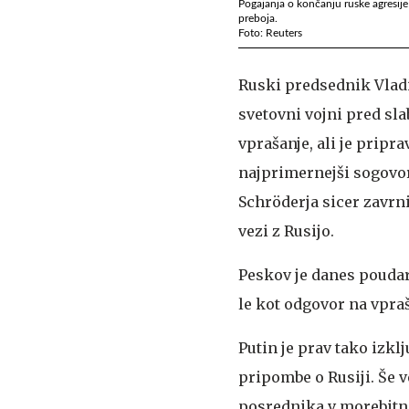
Pogajanja o končanju ruske agresije
preboja.
Foto: Reuters
Ruski predsednik Vladi
svetovni vojni pred sl
vprašanje, ali je pripra
najprimernejši sogovo
Schröderja sicer zavrn
vezi z Rusijo.
Peskov je danes poudar
le kot odgovor na vpraš
Putin je prav tako izkl
pripombe o Rusiji. Še v
posrednika v morebitn