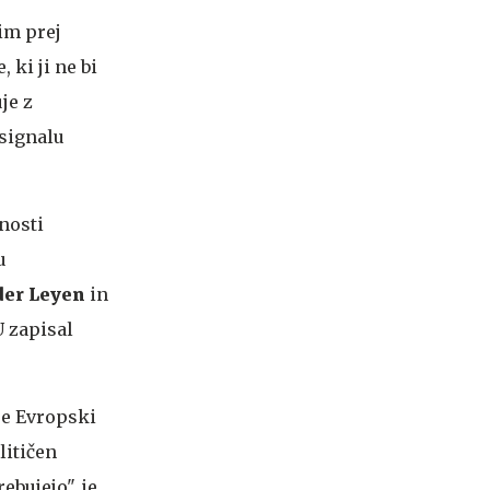
im prej
 ki ji ne bi
je z
signalu
nosti
u
der Leyen
in
 zapisal
žje Evropski
litičen
ebujejo", je