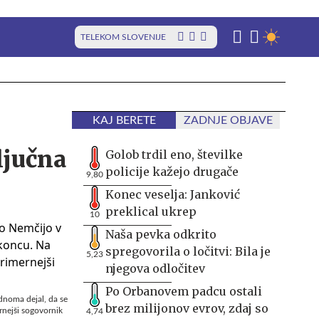
TELEKOM SLOVENIJE
KAJ BERETE
ZADNJE OBJAVE
ljučna
Golob trdil eno, številke
policije kažejo drugače
9,80
Konec veselja: Janković
preklical ukrep
10
Naša pevka odkrito
spregovorila o ločitvi: Bila je
5,23
njegova odločitev
Po Orbanovem padcu ostali
dnoma dejal, da se
brez milijonov evrov, zdaj so
ernejši sogovornik
4,74