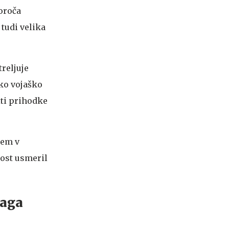
oroča
 tudi velika
reljuje
sko vojaško
iti prihodke
tem v
nost usmeril
laga