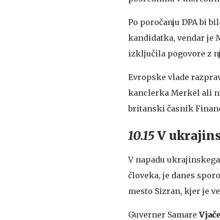
Po poročanju DPA bi bil
kandidatka, vendar je 
izključila pogovore z n
Evropske vlade razprav
kanclerka Merkel ali n
britanski časnik Finan
10.15
V ukrajin
V napadu ukrajinskega 
človeka, je danes sporo
mesto Sizran, kjer je ve
Guverner Samare
Vjač