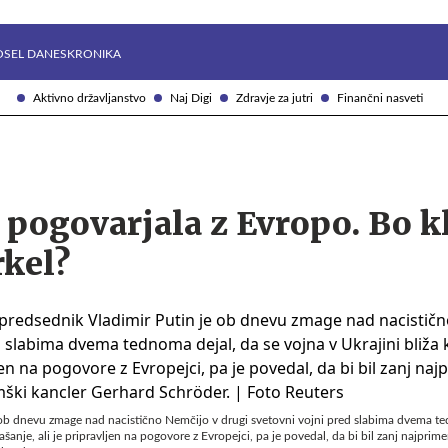
Želite prejemati e-novice?
Uživajmo pametno
OSEL DANES
KRONIKA
Aktivno državljanstvo
Naj Digi
Zdravje za jutri
Finančni nasveti
e pogovarjala z Evropo. Bo k
kel?
 ob dnevu zmage nad nacistično Nemčijo v drugi svetovni vojni pred slabima dvema te
ašanje, ali je pripravljen na pogovore z Evropejci, pa je povedal, da bi bil zanj najprim