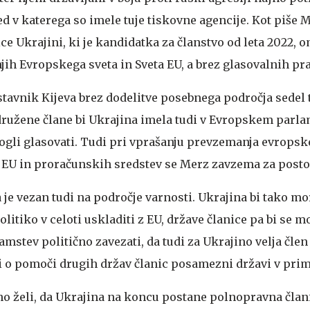
d v katerega so imele tuje tiskovne agencije. Kot piše M
ce Ukrajini, ki je kandidatka za članstvo od leta 2022, 
ih Evropskega sveta in Sveta EU, a brez glasovalnih pra
tavnik Kijeva brez dodelitve posebnega področja sedel 
družene člane bi Ukrajina imela tudi v Evropskem parla
mogli glasovati. Tudi pri vprašanju prevzemanja evropsk
EU in proračunskih sredstev se Merz zavzema za posto
je vezan tudi na področje varnosti. Ukrajina bi tako mo
litiko v celoti uskladiti z EU, države članice pa bi se m
tev politično zavezati, da tudi za Ukrajino velja člen 
i o pomoči drugih držav članic posamezni državi v pri
no želi, da Ukrajina na koncu postane polnopravna člani