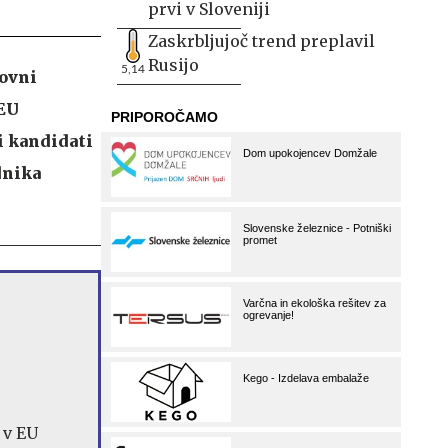
prvi v Sloveniji
Zaskrbljujoč trend preplavil
Rusijo
5,14
kovni
 EU
i kandidati
dnika
 v EU