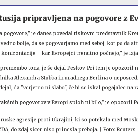
Rusija pripravljena na pogovore z E
na pogovore," je danes povedal tiskovni predstavnik Kre
vedno bolje, da se pogovarjamo med seboj, kot pa da sit
onfrontacije – kar Evropejci trenutno počnejo," je izja
premembo tona, je še dejal Peskov. Pri tem je opozoril 
dnika Alexandra Stubba in uradnega Berlina o neposred
ejal, da "verjetno ni slabo", če bi se iskal pogajalec na r
akšnih pogovorov v Evropi sploh ni bilo," je opozoril P