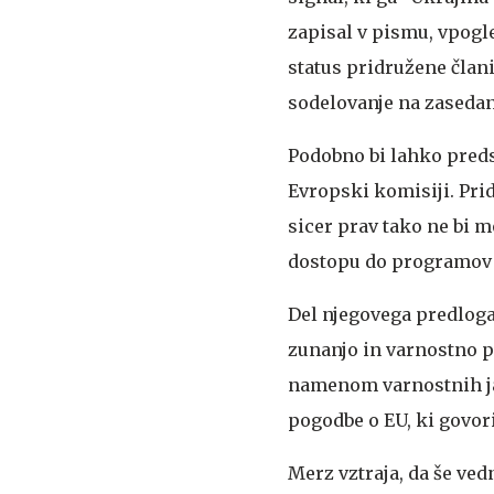
zapisal v pismu, vpogle
status pridružene člani
sodelovanje na zasedanj
Podobno bi lahko preds
Evropski komisiji. Pri
sicer prav tako ne bi 
dostopu do programov 
Del njegovega predloga 
zunanjo in varnostno po
namenom varnostnih jams
pogodbe o EU, ki govor
Merz vztraja, da še ved