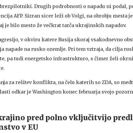
brezpilotniki. Drugih podrobnosti o napadu ni podal, p
cija AFP. Sizran sicer leži ob Volgi, na obrobju mesta je
daj je bilo mesto že večkrat tarča ukrajinskih napadov.
agresijo, v okviru katere Rusija skoraj vsakodnevno obst
ja napade na rusko ozemlje. Pri tem vztraja, da cilja ru
te, pa tudi energetsko infrastrukturo, s čimer želi okrn
e.
ja za rešitev konflikta, na čelu katerih so ZDA, so med
zlasti odkar je Washington konec februarja svojo pozor
krajino pred polno vključitvijo pred
nstvo v EU