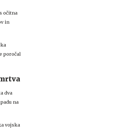
s očitna
v in
ška
e poročal
 mrtva
ta dva
napadu na
ka vojska