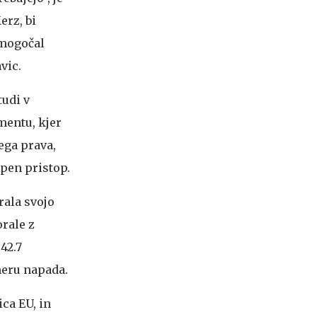
erz, bi
omogočal
vic.
tudi v
mentu, kjer
ega prava,
pen pristop.
rala svojo
orale z
42.7
meru napada.
ca EU, in