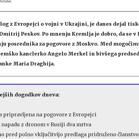
chröder.
alog z Evropejci o vojni v Ukrajini, je danes dejal tis
mitrij Peskov. Po mnenju Kremlja je dobro, da se v
nju posrednika za pogovore z Moskvo. Med mogočim
nemško kanclerko Angelo Merkel in bivšega predse
anke Maria Draghija.
jših dogodkov dneva:
a pripravljena na pogovore z Evropejci
 napadu z dronom v Rusiji dva mrtva
o pred polno vključitvijo predlaga pridruženo članstvo