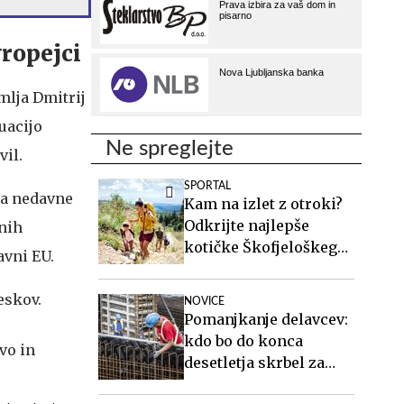
vropejci
mlja Dmitrij
uacijo
Ne spreglejte
vil.
SPORTAL
na nedavne
Kam na izlet z otroki?
Odkrijte najlepše
nih
kotičke Škofjeloškega
avni EU.
hribovja.
eskov.
NOVICE
Pomanjkanje delavcev:
kdo bo do konca
desetletja skrbel za
starejše, gradil