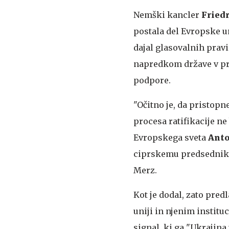
Nemški kancler
Fried
postala del Evropske un
dajal glasovalnih pravi
napredkom države v pr
podpore.
"Očitno je, da pristop
procesa ratifikacije n
Evropskega sveta
Anto
ciprskemu predsedni
Merz.
Kot je dodal, zato predl
uniji in njenim institu
signal, ki ga "Ukrajina 