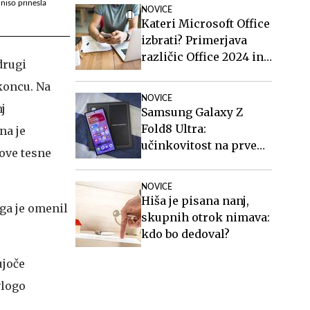
stanovanja in vozil
niso prinesla
NOVICE
avtobuse?
Kateri Microsoft Office
izbrati? Primerjava
različic Office 2024 in
drugi
Office 2021.
koncu. Na
NOVICE
nj
Samsung Galaxy Z
Fold8 Ultra:
na je
učinkovitost na prvem
ove tesne
mestu
NOVICE
Hiša je pisana nanj,
ga je omenil
skupnih otrok nimava:
kdo bo dedoval?
ujoče
vlogo