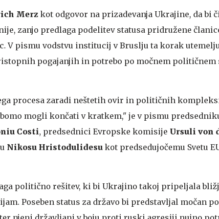
rich Merz
kot odgovor na prizadevanja Ukrajine, da bi č
ije, zanjo predlaga podelitev statusa pridružene članice,
c. V pismu vodstvu institucij v Bruslju ta korak utemelju
istopnih pogajanjih in potrebo po močnem političnem 
nega procesa zaradi neštetih ovir in političnih kompleks
e bomo mogli končati v kratkem," je v pismu predsednik
niu Costi
, predsednici Evropske komisije
Ursuli von 
ku
Nikosu Hristodulidesu
kot predsedujočemu Svetu EU
aga politično rešitev, ki bi Ukrajino takoj pripeljala bli
cijam. Poseben status za državo bi predstavljal močan po
ter njeni državljani v boju proti ruski agresiji nujno potr