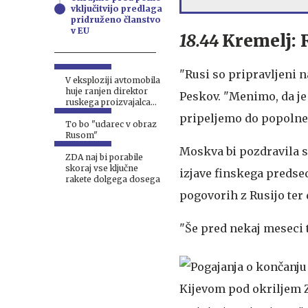
vključitvijo predlaga
pridruženo članstvo
v EU
18.44
Kremelj: 
"Rusi so pripravljeni 
V eksploziji avtomobila
huje ranjen direktor
Peskov. "Menimo, da je 
ruskega proizvajalca
dronov
pripeljemo do popolne k
To bo "udarec v obraz
Rusom"
Moskva bi pozdravila s
ZDA naj bi porabile
skoraj vse ključne
izjave finskega predse
rakete dolgega dosega
pogovorih z Rusijo ter d
"Še pred nekaj meseci t