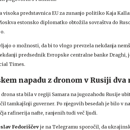
a visoka predstavnica EU za zunanjo politiko Kaja Kalla
Moskva estonsko diplomatko obtožila sovraštva do Ruso
jo.
ljajo o možnosti, da bi to vlogo prevzela nekdanja nem
ekdanji predsednik Evropske centralne banke Draghi, j
cial Times.
skem napadu z dronom v Rusiji dva
drona sta bila v regiji Samara na jugozahodu Rusije ubi
čil tamkajšnji guverner. Po njegovih besedah je bilo v 
čja rafinerija nafte, ranjenih tudi več ljudi.
eslav Fedoriščev
je na Telegramu sporočil, da ukrajins