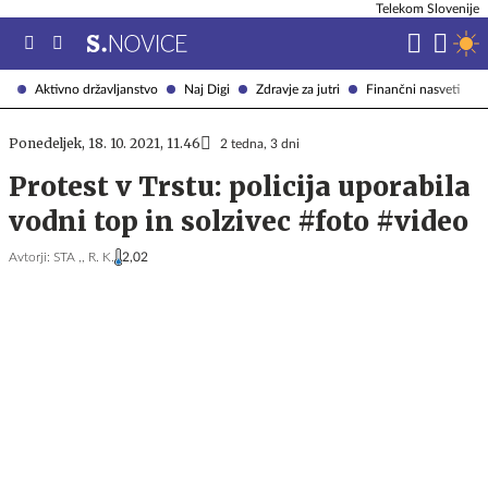
Telekom Slovenije
Aktivno državljanstvo
Naj Digi
Zdravje za jutri
Finančni nasveti
Ponedeljek, 18. 10. 2021, 11.46
2 tedna, 3 dni
Protest v Trstu: policija uporabila
vodni top in solzivec #foto #video
Avtorji:
STA ,,
R. K.
2,02