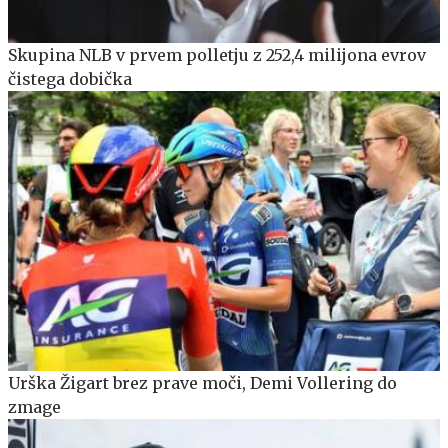
Skupina NLB v prvem polletju z 252,4 milijona evrov
čistega dobička
Urška Žigart brez prave moči, Demi Vollering do
zmage