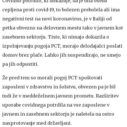
Covidno potrdilo, ki dokazuje, da je bila oseba
cepljena proti covid-19, to bolezen prebolela ali ima
negativni test na novi koronavirus, je v Italiji od
petka obvezno na delovnem mestu tako v javnem kot
zasebnem sektorju. Tiste, ki nimajo dokazila o
izpolnjevanju pogoja PCT, morajo delodajalci poslati
domov brez plače. Lahko jih suspendirajo, ne smejo
pa jih odpustiti.
Že pred tem so morali pogoj PCT spoštovati
zaposleni v zdravstvu in šolstvu, obvezen pa je bil
tudi že v meddeželnem javnem prometu. Razširitev
uporabe covidnega potrdila na vse zaposlene v
javnem in zasebnem sektorju je naletela na ostro
nasprotovanje med državljani.