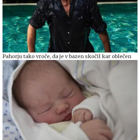
Pahorju tako vroče, da je v bazen skočil kar oblečen