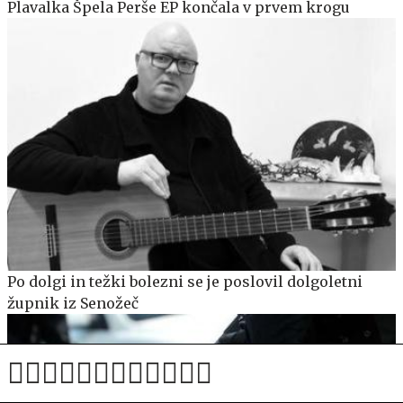
Plavalka Špela Perše EP končala v prvem krogu
Po dolgi in težki bolezni se je poslovil dolgoletni
župnik iz Senožeč