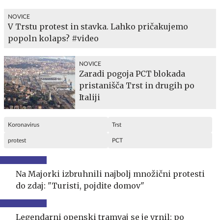
NOVICE
V Trstu protest in stavka. Lahko pričakujemo
popoln kolaps? #video
NOVICE
Zaradi pogoja PCT blokada
pristanišča Trst in drugih po
Italiji
Koronavirus
Trst
protest
PCT
Na Majorki izbruhnili najbolj množični protesti
do zdaj: "Turisti, pojdite domov"
Legendarni openski tramvaj se je vrnil: po