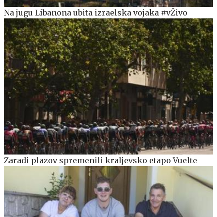
Na jugu Libanona ubita izraelska vojaka #vŽivo
Zaradi plazov spremenili kraljevsko etapo Vuelte