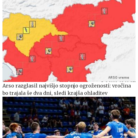
Arso razglasil najvišjo stopnjo ogroženosti: vročina
bo trajala še dva dni, sledi krajša ohladitev