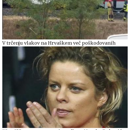
V trčenju vlakov na Hrvaškem več poškodovanih