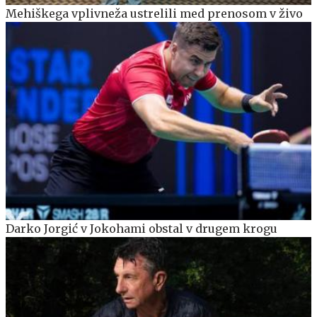
Mehiškega vplivneža ustrelili med prenosom v živo
Darko Jorgić v Jokohami obstal v drugem krogu