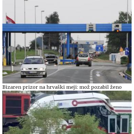
Bizaren prizor na hrvaški meji: mož pozabil ženo