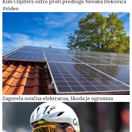
Kim Clijsters ostro proti predlogu Novaka Đokovića
#video
Zagorela sončna elektrarna, škoda je ogromna