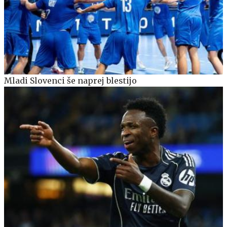
Mladi Slovenci še naprej blestijo