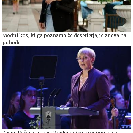
Modni kos, ki ga poznamo že desetletja, je znova na
pohodu
Zavod Reševalni pas: Predsednico prosimo, da v