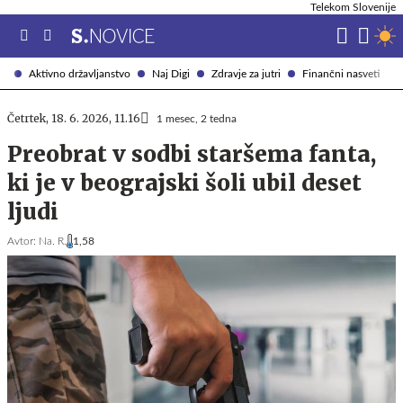
Telekom Slovenije
Aktivno državljanstvo
Naj Digi
Zdravje za jutri
Finančni nasveti
Četrtek, 18. 6. 2026, 11.16
1 mesec, 2 tedna
Preobrat v sodbi staršema fanta,
ki je v beograjski šoli ubil deset
ljudi
Avtor:
Na. R.
1,58