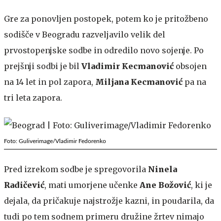
Gre za ponovljen postopek, potem ko je pritožbeno
sodišče v Beogradu razveljavilo velik del
prvostopenjske sodbe in odredilo novo sojenje. Po
prejšnji sodbi je bil
Vladimir Kecmanović
obsojen
na 14 let in pol zapora,
Miljana Kecmanović
pa na
tri leta zapora.
Foto: Guliverimage/Vladimir Fedorenko
Pred izrekom sodbe je spregovorila
Ninela
Radičević
, mati umorjene učenke
Ane Božović
, ki je
dejala, da pričakuje najstrožje kazni, in poudarila, da
tudi po tem sodnem primeru družine žrtev nimajo