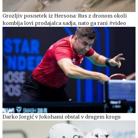
Grozljiv posnetek iz Hersona: Rus z dronom okoli
kombija lovi prodajalca sadja, nato ga rani #video
Darko Jorgić v Jokohami obstal v drugem krogu