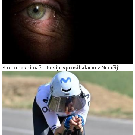
Smrtonosni načrt Rusije sprožil alarm v Nemčiji