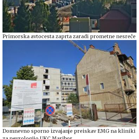
Primorska avtocesta zaprta zaradi prometne nesreče
Domnevno sporno izvajanje preiskav EMG na kliniki
za nevrologijo UKC Maribor