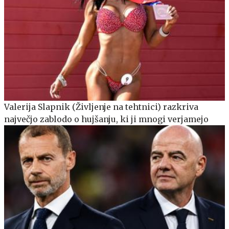
Valerija Slapnik (Življenje na tehtnici) razkriva
največjo zablodo o hujšanju, ki ji mnogi verjamejo