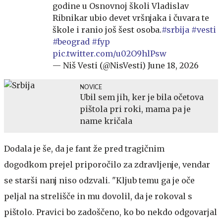
godine u Osnovnoj školi Vladislav
Ribnikar ubio devet vršnjaka i čuvara te
škole i ranio još šest osoba.
#srbija
#vesti
#beograd
#fyp
pic.twitter.com/u02O9hlPsw
— Niš Vesti (@NisVesti)
June 18, 2026
NOVICE
Ubil sem jih, ker je bila očetova
pištola pri roki, mama pa je
name kričala
Dodala je še, da je fant že pred tragičnim
dogodkom prejel priporočilo za zdravljenje, vendar
se starši nanj niso odzvali. "Kljub temu ga je oče
peljal na strelišče in mu dovolil, da je rokoval s
pištolo. Pravici bo zadoščeno, ko bo nekdo odgovarjal