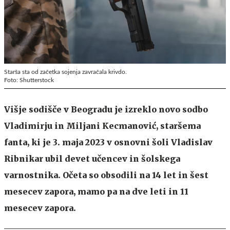
Starša sta od začetka sojenja zavračala krivdo.
Foto: Shutterstock
Višje sodišče v Beogradu je izreklo novo sodbo
Vladimirju in Miljani Kecmanović, staršema
fanta, ki je 3. maja 2023 v osnovni šoli Vladislav
Ribnikar ubil devet učencev in šolskega
varnostnika. Očeta so obsodili na 14 let in šest
mesecev zapora, mamo pa na dve leti in 11
mesecev zapora.