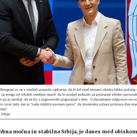
eograd so se v medijih pojavila ugibanja, da bi bil med temami obiska lahko položaj 
ć za enega od srbskih medijev izjavil, da bi podprl pobudo za priznanje srbske naciona
om pa je zanikal, da se bo s sogovorniki pogovarjal o tem. V današnjem odgovoru na n
 in sicer zato, ker je "naše stališče povsem jasno", da slovenska ustava priznava dve manj
eta".
Srbije
mbna močna in stabilna Srbija, je danes med obisko