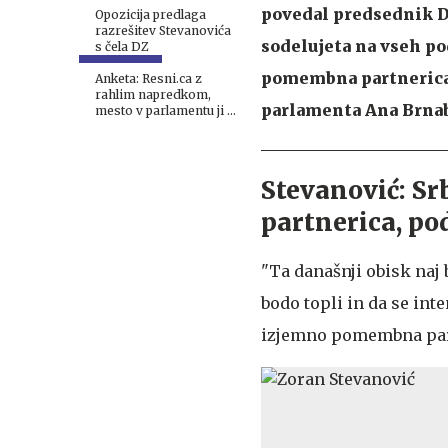
povedal predsednik D
Opozicija predlaga
razrešitev Stevanovića
sodelujeta na vseh po
s čela DZ
pomembna partnerica, 
Anketa: Resni.ca z
rahlim napredkom,
parlamenta Ana Brnab
mesto v parlamentu ji je
ušlo za las
Stevanović: Sr
partnerica, po
"Ta današnji obisk naj 
bodo topli in da se inten
izjemno pomembna part