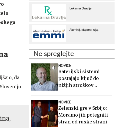
ro
zelo
rbskega
bna
Ne spreglejte
NOVICE
Baterijski sistemi
jšajo, da
postajajo ključ do
nižjih stroškov
 Slovenijo
elektrike v podjetjih
NOVICE
Zelenski gre v Srbijo:
Moramo jih potegniti
ina,
stran od ruske strani