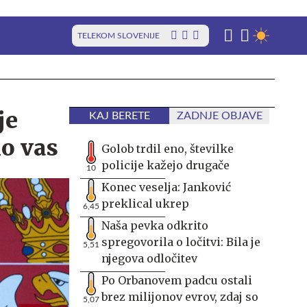
TELEKOM SLOVENIJE
je
KAJ BERETE
ZADNJE OBJAVE
o vas
Golob trdil eno, številke
policije kažejo drugače
10
Konec veselja: Janković
preklical ukrep
6,45
Naša pevka odkrito
spregovorila o ločitvi: Bila je
5,51
njegova odločitev
Po Orbanovem padcu ostali
brez milijonov evrov, zdaj so
5,07