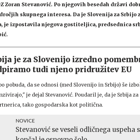
Z Zoran Stevanović. Po njegovih besedah državi dob
dročjih skupnega interesa. Da je Slovenija za Srbijo 
je izpostavila njegova gostiteljica, predsednica s
ić.
bija je za Slovenijo izredno pomem
dpiramo tudi njeno pridružitev EU
bo pobuda, da se odnosi (med Slovenijo in Srbijo) še izbol
zivirajo," je dejal Stevanović. Poudaril je, da je Srbija za
nerica, tako gospodarska kot politična.
NOVICE
Stevanović se veseli odličnega uspeha s
končal je osnovno šolo