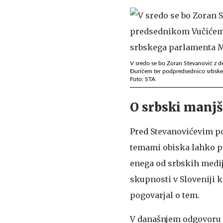
V sredo se bo Zoran Stevanović z 
Đurićem ter podpredsednico srbske
Foto: STA
O srbski manjši
Pred Stevanovićevim po
temami obiska lahko po
enega od srbskih medij
skupnosti v Sloveniji k
pogovarjal o tem.
V današnjem odgovoru n