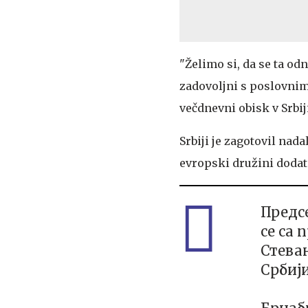
"Želimo si, da se ta od
zadovoljni s poslovnim 
večdnevni obisk v Srbi
Srbiji je zagotovil nada
evropski družini dodat
Предс
се са
Стеван
Србији