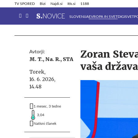
Info in obvestila
Tehnik
TV SPORED
Bizi
Najdi.si
Itis.si
1188
SLOVENIJA
EVROPA IN SVET
DIGISVET
P
Zoran Steva
Avtorji:
M. T.,
Na. R.,
STA
vaša držav
Torek,
16. 6. 2026,
14.48
1 mesec, 3 tedne
3,04
Natisni članek