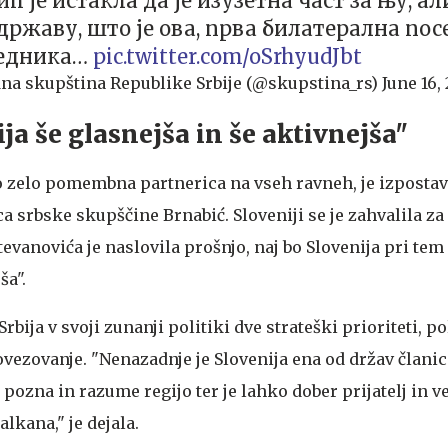
ћ је истакла да је изузетна част за њу, ал
ржаву, што је ова, прва билатерална пос
едника…
pic.twitter.com/oSrhyudJbt
na skupština Republike Srbije (@skupstina_rs)
June 16,
ja še glasnejša in še aktivnejša"
jo zelo pomembna partnerica na vseh ravneh, je izpostav
ca srbske skupščine Brnabić. Sloveniji se je zahvalila z
Stevanovića je naslovila prošnjo, naj bo Slovenija pri tem
ša".
bija v svoji zunanji politiki dve strateški prioriteti, p
ovezovanje. "Nenazadnje je Slovenija ena od držav članic
pozna in razume regijo ter je lahko dober prijatelj in vel
lkana," je dejala.