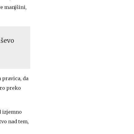
ve manjšini,
nševo
 pravica, da
uro preko
d izjemno
tvo nad tem,