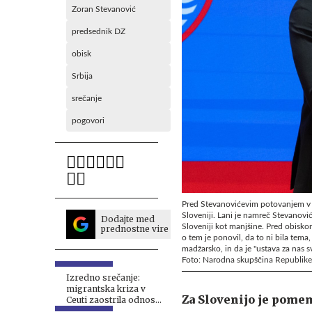
Zoran Stevanović
predsednik DZ
obisk
Srbija
srečanje
pogovori
Pred Stevanovićevim potovanjem v B
Sloveniji. Lani je namreč Stevanovi
Dodajte med
Sloveniji kot manjšine. Pred obisk
prednostne vire
o tem je ponovil, da to ni bila tema,
madžarsko, in da je "ustava za nas sv
Foto: Narodna skupščina Republike 
Izredno srečanje:
migrantska kriza v
Za Slovenijo je pome
Ceuti zaostrila odnose
v EU