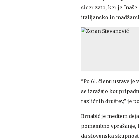
sicer zato, ker je "naš
italijansko in madžarsko
"Po 61. členu ustave je
se izražajo kot pripadn
različnih društev," je po
Brnabić je medtem deja
pomembno vprašanje, ki 
da slovenska skupnost v