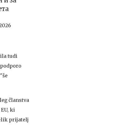
и и за
ета
 2026
ila tudi
a podporo
 "še
oleg članstva
 EU, ki
ik prijatelj