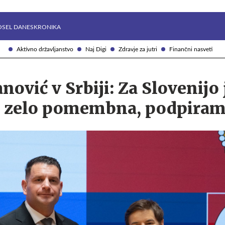
Želite prejemati e-novice?
Uživajmo pametno
OSEL DANES
KRONIKA
Aktivno državljanstvo
Naj Digi
Zdravje za jutri
Finančni nasveti
nović v Srbiji: Za Slovenijo 
a zelo pomembna, podpiram