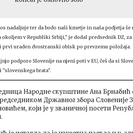
nos nadaljuje ter da bodo naši kmetje in naša podjetja še
okoljem v Republiki Srbiji," je dodal predsednik DZ, za
ji prvi uraden dvostranski obisk po prevzemu položaja.
ljnjo podporo Slovenije na njeni poti v EU, češ da si Slove
i "slovenskega brata".
едница Народне скупштине Ана Брнабић 
 председником Државног збора Словеније 
овићем, који је у званичној посети Репу
.