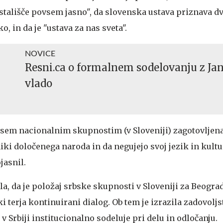
e stališče povsem jasno", da slovenska ustava priznava d
, in da je "ustava za nas sveta".
NOVICE
Resni.ca o formalnem sodelovanju z Ja
vlado
 vsem nacionalnim skupnostim (v Sloveniji) zagotovljena
iki določenega naroda in da negujejo svoj jezik in kult
jasnil.
la, da je položaj srbske skupnosti v Sloveniji za Beogra
terja kontinuirani dialog. Ob tem je izrazila zadovoljs
 Srbiji institucionalno sodeluje pri delu in odločanju.