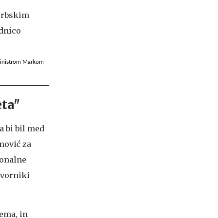
 ministrom Markom
eta"
a bi bil med
nović za
ionalne
ovorniki
tema, in