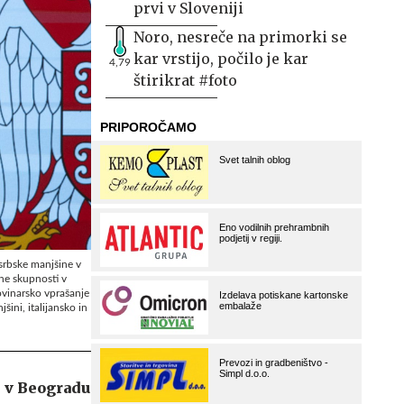
prvi v Sloveniji
Noro, nesreče na primorki se
kar vrstijo, počilo je kar
4,79
štirikrat #foto
srbske manjšine v
lne skupnosti v
ovinarsko vprašanje
šini, italijansko in
m v Beogradu