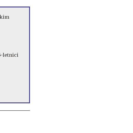
skim
-letnici