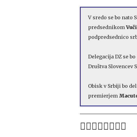
V sredo se bo nato 
predsednikom
Vuč
podpredsednico sr
Delegacija DZ se bo 
Društva Slovencev S
Obisk v Srbiji bo de
premierjem
Macut