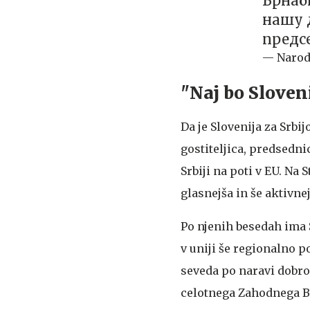
Брнаби
нашу д
предс
— Narod
"Naj bo Sloveni
Da je Slovenija za Srbi
gostiteljica, predsedni
Srbiji na poti v EU. Na 
glasnejša in še aktivnej
Po njenih besedah ima Sr
v uniji še regionalno p
seveda po naravi dobro 
celotnega Zahodnega Ba