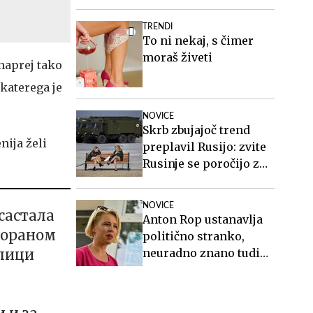
TRENDI
To ni nekaj, s čimer
moraš živeti
 naprej tako
 katerega je
NOVICE
Skrb zbujajoč trend
nija želi
preplavil Rusijo: zvite
Rusinje se poročijo z
ranjenimi vojaki in
sorodnikom po smrti
NOVICE
састала
poberejo ves denar
Anton Rop ustanavlja
Зораном
politično stranko,
блици
neuradno znano tudi
ime generalnega
sekretarja