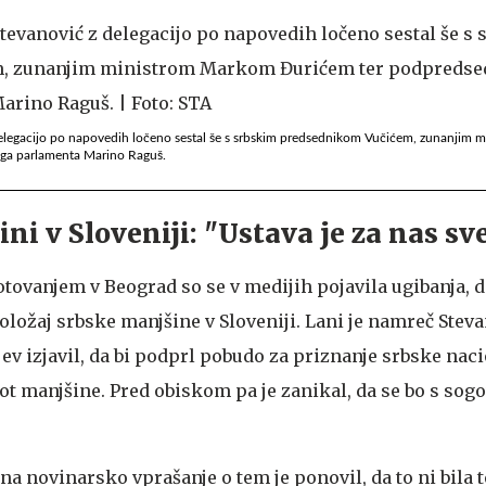
delegacijo po napovedih ločeno sestal še s srbskim predsednikom Vučićem, zunanjim
ga parlamenta Marino Raguš.
ni v Sloveniji: "Ustava je za nas sv
tovanjem v Beograd so se v medijih pojavila ugibanja, d
ložaj srbske manjšine v Sloveniji. Lani je namreč Steva
ev izjavil, da bi podprl pobudo za priznanje srbske nac
ot manjšine. Pred obiskom pa je zanikal, da se bo s sog
a novinarsko vprašanje o tem je ponovil, da to ni bila 