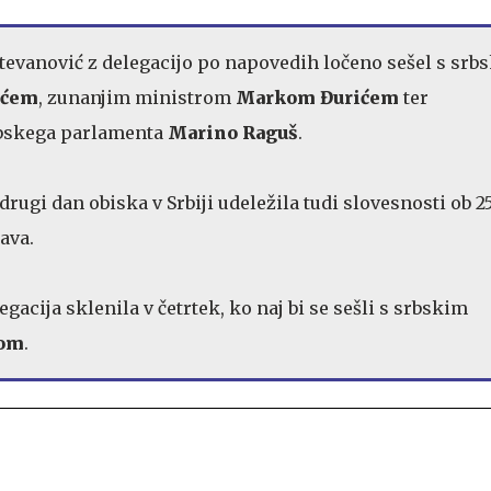
Stevanović z delegacijo po napovedih ločeno sešel s srb
ićem
, zunanjim ministrom
Markom Đurićem
ter
bskega parlamenta
Marino Raguš
.
drugi dan obiska v Srbiji udeležila tudi slovesnosti ob 25
ava.
legacija sklenila v četrtek, ko naj bi se sešli s srbskim
om
.