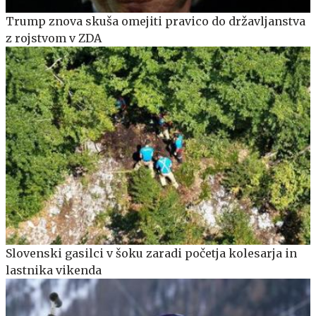
Trump znova skuša omejiti pravico do državljanstva
z rojstvom v ZDA
Slovenski gasilci v šoku zaradi početja kolesarja in
lastnika vikenda