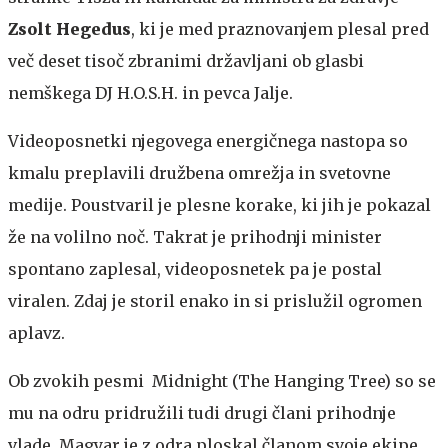
Zsolt Hegedus
, ki
je med praznovanjem plesal pred
več deset tisoč zbranimi državljani ob glasbi
nemškega DJ H.O.S.H. in pevca Jalje.
Videoposnetki njegovega energičnega nastopa so
kmalu preplavili družbena omrežja in svetovne
medije. Poustvaril je plesne korake, ki jih je pokazal
že na volilno noč. Takrat je prihodnji minister
spontano zaplesal, videoposnetek pa je postal
viralen. Zdaj je storil enako in si prislužil ogromen
aplavz.
Ob zvokih pesmi Midnight (The Hanging Tree) so se
mu na odru pridružili tudi drugi člani prihodnje
vlade. Magyar je z odra ploskal članom svoje ekipe,