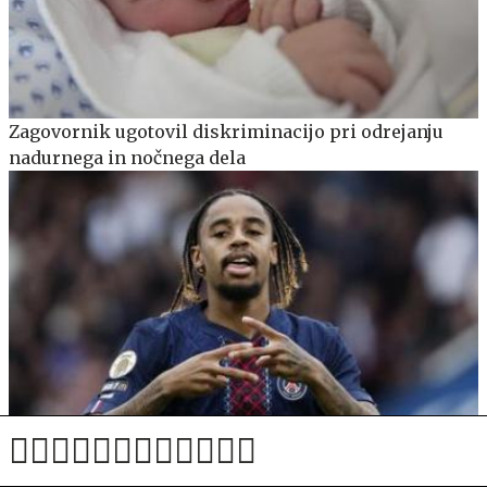
Zagovornik ugotovil diskriminacijo pri odrejanju
nadurnega in nočnega dela