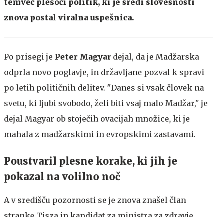
temveč plešoči politik, ki je sredi slovesnosti
znova postal viralna uspešnica.
Po prisegi je
Peter Magyar
dejal, da je Madžarska
odprla novo poglavje, in državljane pozval k spravi
po letih političnih delitev. "Danes si vsak človek na
svetu, ki ljubi svobodo, želi biti vsaj malo Madžar," je
dejal Magyar ob stoječih ovacijah množice, ki je
mahala z madžarskimi in evropskimi zastavami.
Poustvaril plesne korake, ki jih je
pokazal na volilno noč
A v središču pozornosti se je znova znašel član
stranke Tisza in kandidat za ministra za zdravje