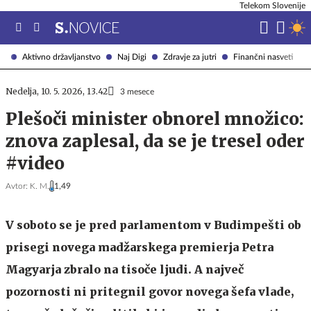
Telekom Slovenije
Aktivno državljanstvo
Naj Digi
Zdravje za jutri
Finančni nasveti
Nedelja, 10. 5. 2026, 13.42
3 mesece
Plešoči minister obnorel množico:
znova zaplesal, da se je tresel oder
#video
Avtor:
K. M.
1,49
V soboto se je pred parlamentom v Budimpešti ob
prisegi novega madžarskega premierja Petra
Magyarja zbralo na tisoče ljudi. A največ
pozornosti ni pritegnil govor novega šefa vlade,