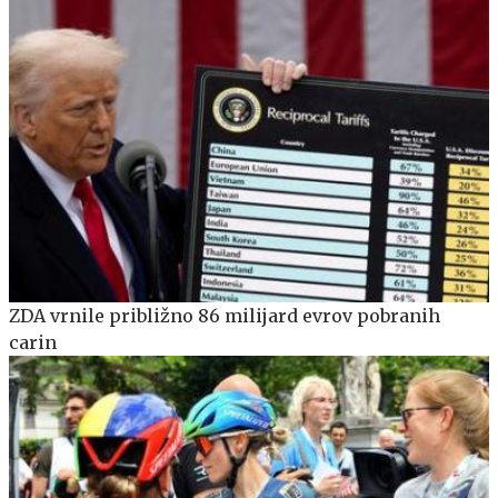
ZDA vrnile približno 86 milijard evrov pobranih
carin