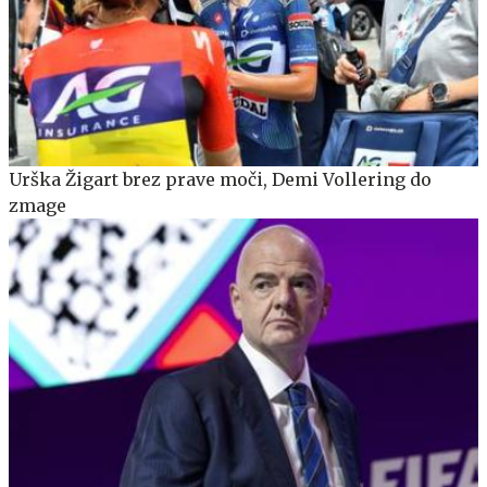
Urška Žigart brez prave moči, Demi Vollering do
zmage