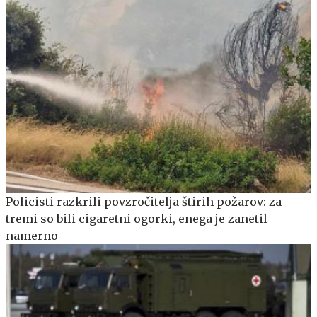
Policisti razkrili povzročitelja štirih požarov: za
tremi so bili cigaretni ogorki, enega je zanetil
namerno