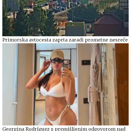
Primorska avtocesta zaprta zaradi prometne nesreče
Georgina Rodríguez s premišljenim odgovorom nad