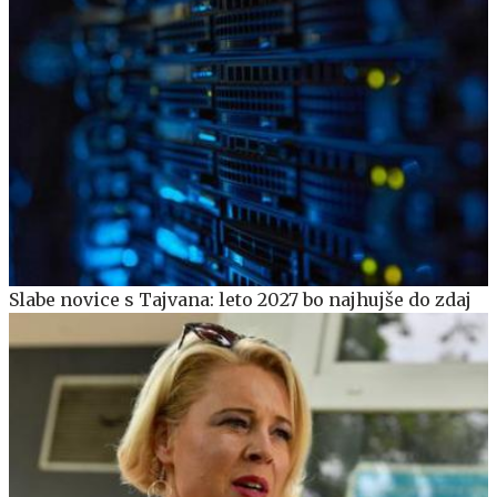
Slabe novice s Tajvana: leto 2027 bo najhujše do zdaj