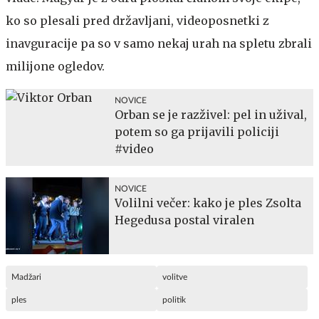
ko so plesali pred državljani, videoposnetki z
inavguracije pa so v samo nekaj urah na spletu zbrali
milijone ogledov.
NOVICE
Orban se je razživel: pel in užival,
potem so ga prijavili policiji
#video
NOVICE
Volilni večer: kako je ples Zsolta
Hegedusa postal viralen
Madžari
volitve
ples
politik