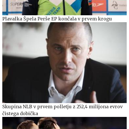
Plavalka Špela Perše EP končala v prvem krogu
Skupina NLB v prvem polletju z 252,4 milijona evrov
čistega dobička