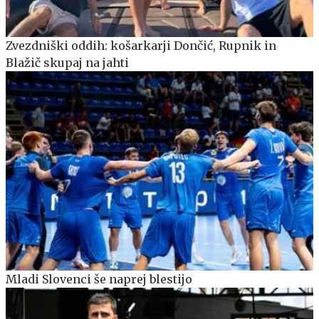
Zvezdniški oddih: košarkarji Dončić, Rupnik in
Blažič skupaj na jahti
Mladi Slovenci še naprej blestijo