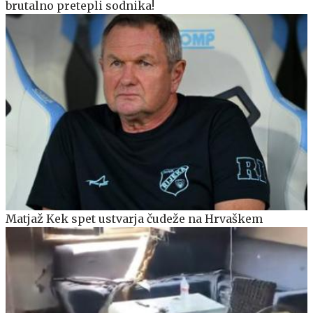
brutalno pretepli sodnika!
Matjaž Kek spet ustvarja čudeže na Hrvaškem