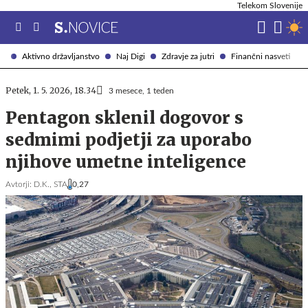
Telekom Slovenije
Aktivno državljanstvo
Naj Digi
Zdravje za jutri
Finančni nasveti
Petek, 1. 5. 2026, 18.34
3 mesece, 1 teden
Pentagon sklenil dogovor s
sedmimi podjetji za uporabo
njihove umetne inteligence
Avtorji:
D.K.,
STA
0,27