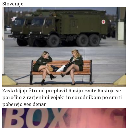
Slovenije
Zaskrbljujoč trend preplavil Rusijo: zvite Rusinje se
poročijo z ranjenimi vojaki in sorodnikom po smrti
poberejo ves denar