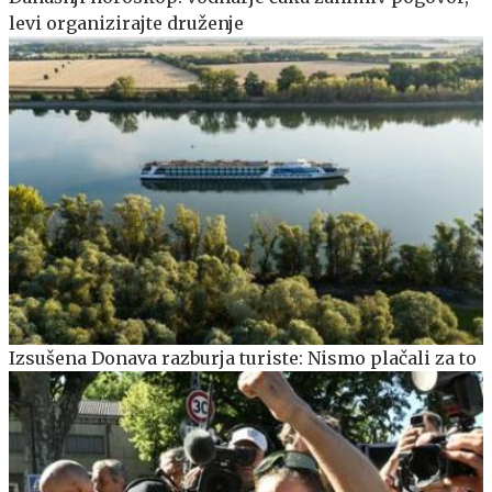
levi organizirajte druženje
Izsušena Donava razburja turiste: Nismo plačali za to