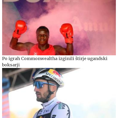
Po igrah Commonwealtha izginili štirje ugandski
boksarji