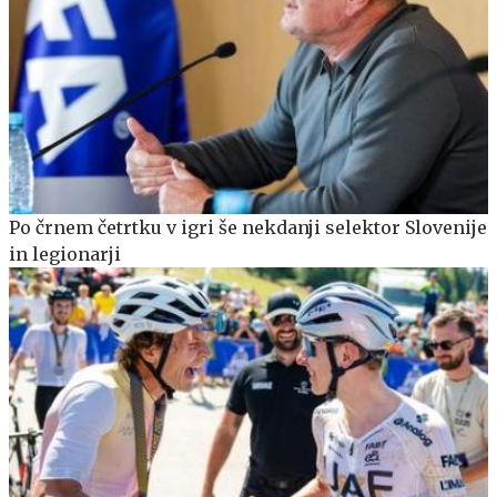
Po črnem četrtku v igri še nekdanji selektor Slovenije
in legionarji