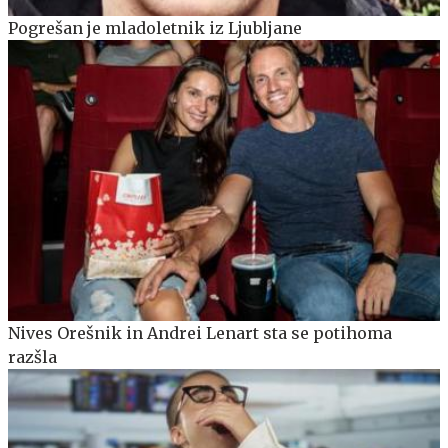
Pogrešan je mladoletnik iz Ljubljane
Nives Orešnik in Andrei Lenart sta se potihoma
razšla