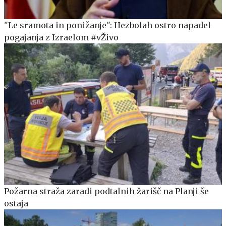
"Le sramota in ponižanje": Hezbolah ostro napadel
pogajanja z Izraelom #vŽivo
Požarna straža zaradi podtalnih žarišč na Planji še
ostaja