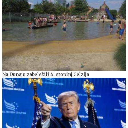
Na Dunaju zabeležili 41 stopinj Celzija