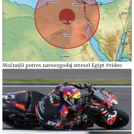
Močnejši potres navsezgodaj stresel Egipt #video