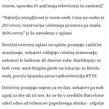
vinom, uporaba 65-palčnega televizorja in sanitarij".
"Največja zmogljivost je osem oseb. Cena na osebo je
250 evrov, rezervacija celotnega prostora pa znaša
1600 evrov," je še navedeno v oglasu.
Številni tovrstni oglasi na spletu ponujajo različne
aranžmaje, nekateri oddajajo celotna stanovanja,
nekateri le balkone ali dnevne sobe. Razlikujejo se
tudi cene, med drugim glede na lokacijo in število
oseb, poroča španska javna radiotelevizija RTVE.
Določeni ponujajo najem za en dan, nekateri pa tudi
zgolj za dve ali tri ure, ko se bo v središču Barcelone
odvil eden od vrhuncev papeževega obiska - odprtje