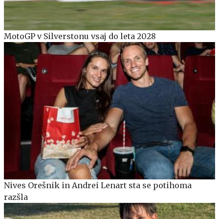
MotoGP v Silverstonu vsaj do leta 2028
Nives Orešnik in Andrei Lenart sta se potihoma
razšla