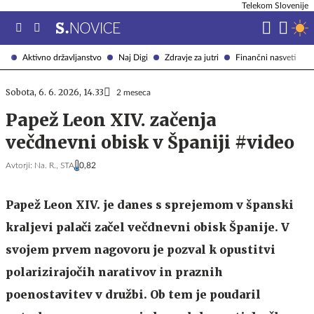
Telekom Slovenije
Aktivno državljanstvo
Naj Digi
Zdravje za jutri
Finančni nasveti
Sobota, 6. 6. 2026, 14.33
2 meseca
Papež Leon XIV. začenja
večdnevni obisk v Španiji #video
Avtorji:
Na. R.,
STA
0,82
Papež Leon XIV. je danes s sprejemom v španski
kraljevi palači začel večdnevni obisk Španije. V
svojem prvem nagovoru je pozval k opustitvi
polarizirajočih narativov in praznih
poenostavitev v družbi. Ob tem je poudaril