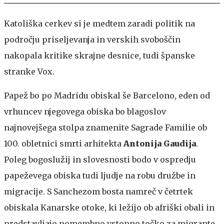
Katoliška cerkev si je medtem zaradi politik na
področju priseljevanja in verskih svoboščin
nakopala kritike skrajne desnice, tudi španske
stranke Vox.
Papež bo po Madridu obiskal še Barcelono, eden od
vrhuncev njegovega obiska bo blagoslov
najnovejšega stolpa znamenite Sagrade Familie ob
100. obletnici smrti arhitekta
Antonija Gaudija
.
Poleg bogoslužij in slovesnosti bodo v ospredju
papeževega obiska tudi ljudje na robu družbe in
migracije. S Sanchezom bosta namreč v četrtek
obiskala Kanarske otoke, ki ležijo ob afriški obali in
predstavljajo pomembno vstopno točko za migrante