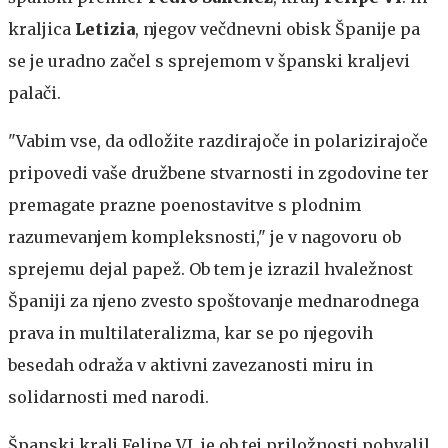
kraljica
Letizia
, njegov večdnevni obisk Španije pa
se je uradno začel s sprejemom v španski kraljevi
palači.
"Vabim vse, da odložite razdirajoče in polarizirajoče
pripovedi vaše družbene stvarnosti in zgodovine ter
premagate prazne poenostavitve s plodnim
razumevanjem kompleksnosti," je v nagovoru ob
sprejemu dejal papež. Ob tem je izrazil hvaležnost
Španiji za njeno zvesto spoštovanje mednarodnega
prava in multilateralizma, kar se po njegovih
besedah odraža v aktivni zavezanosti miru in
solidarnosti med narodi.
Španski kralj Felipe VI. je ob tej priložnosti pohvalil