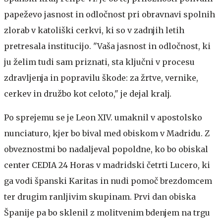
papeževo jasnost in odločnost pri obravnavi spolnih
zlorab v katoliški cerkvi, ki so v zadnjih letih
pretresala institucijo. "Vaša jasnost in odločnost, ki
ju želim tudi sam priznati, sta ključni v procesu
zdravljenja in popravilu škode: za žrtve, vernike,
cerkev in družbo kot celoto," je dejal kralj.
Po sprejemu se je Leon XIV. umaknil v apostolsko
nunciaturo, kjer bo bival med obiskom v Madridu. Z
obveznostmi bo nadaljeval popoldne, ko bo obiskal
center CEDIA 24 Horas v madridski četrti Lucero, ki
ga vodi španski Karitas in nudi pomoč brezdomcem
ter drugim ranljivim skupinam. Prvi dan obiska
Španije pa bo sklenil z molitvenim bdenjem na trgu