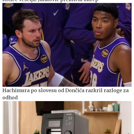
Hachimura po slovesu od Dončića razkril razloge za
odhod