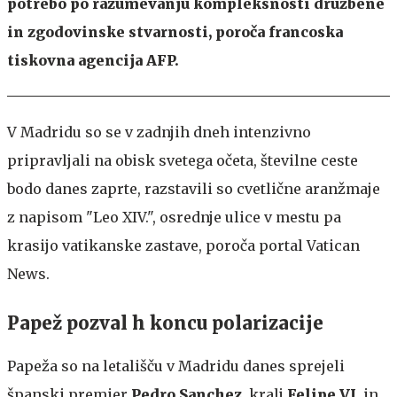
potrebo po razumevanju kompleksnosti družbene
in zgodovinske stvarnosti, poroča francoska
tiskovna agencija AFP.
V Madridu so se v zadnjih dneh intenzivno
pripravljali na obisk svetega očeta, številne ceste
bodo danes zaprte, razstavili so cvetlične aranžmaje
z napisom "Leo XIV.", osrednje ulice v mestu pa
krasijo vatikanske zastave, poroča portal Vatican
News.
Papež pozval h koncu polarizacije
Papeža so na letališču v Madridu danes sprejeli
španski premier
Pedro Sanchez
, kralj
Felipe VI
. in