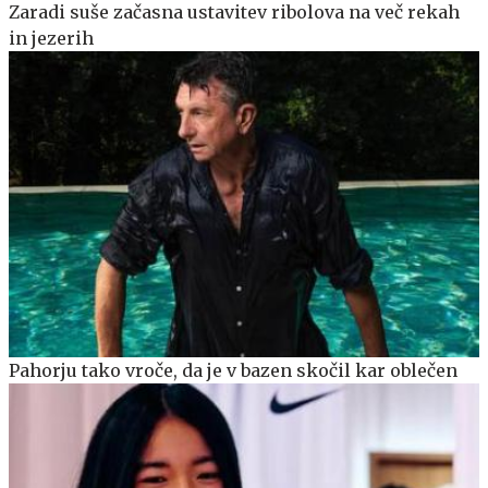
Zaradi suše začasna ustavitev ribolova na več rekah
in jezerih
Pahorju tako vroče, da je v bazen skočil kar oblečen