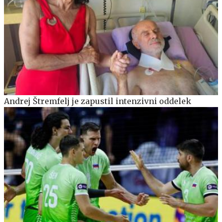
Andrej Štremfelj je zapustil intenzivni oddelek