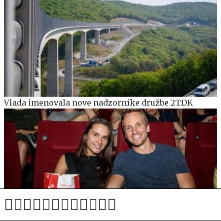
Vlada imenovala nove nadzornike družbe 2TDK