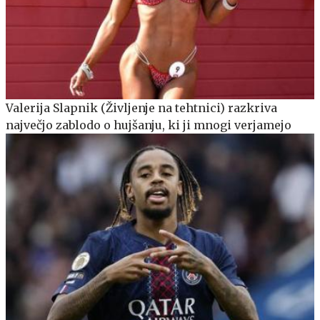
Valerija Slapnik (Življenje na tehtnici) razkriva
največjo zablodo o hujšanju, ki ji mnogi verjamejo