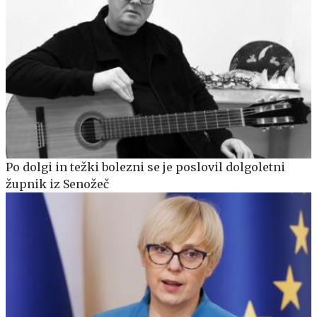
Po dolgi in težki bolezni se je poslovil dolgoletni
župnik iz Senožeč