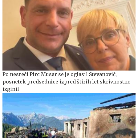
Po nesreči Pirc Musar se je oglasil Stevanović,
posnetek predsednice izpred štirih let skrivnostno
izginil