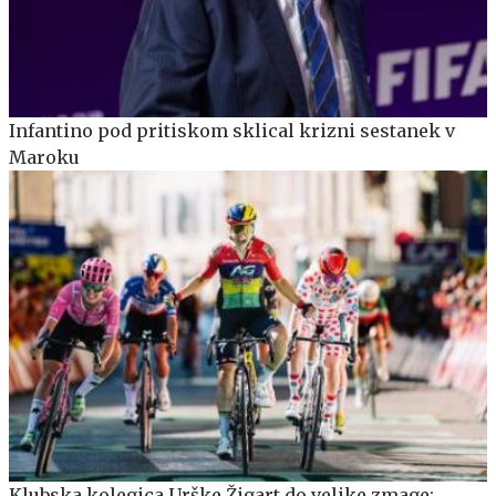
Infantino pod pritiskom sklical krizni sestanek v
Maroku
Klubska kolegica Urške Žigart do velike zmage: