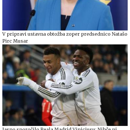
V pripravi ustavna obtožba zoper predsednico Natašo
Pirc Musar
Jasno sporočilo Reala Madrid Viniciusu: Nihče ni