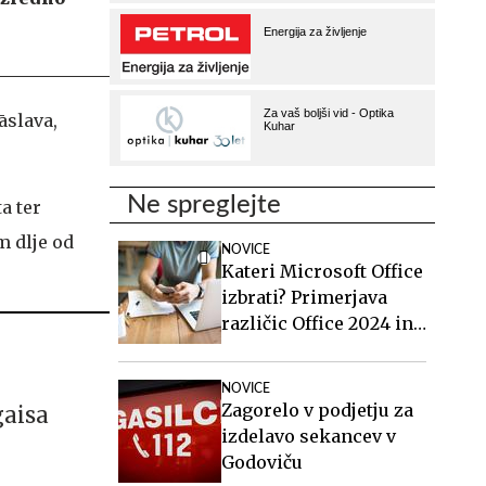
āslava,
Ne spreglejte
a ter
m dlje od
NOVICE
Kateri Microsoft Office
izbrati? Primerjava
različic Office 2024 in
Office 2021.
NOVICE
Zagorelo v podjetju za
gaisa
izdelavo sekancev v
Godoviču