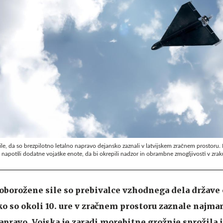
le, da so brezpilotno letalno napravo dejansko zaznali v latvijskem zračnem prostoru.
apotili dodatne vojaške enote, da bi okrepili nadzor in obrambne zmogljivosti v zrak
oborožene sile so prebivalce vzhodnega dela države
o so okoli 10. ure v zračnem prostoru zaznale najma
apravo. Vojska je zaradi morebitne grožnje sprožila 