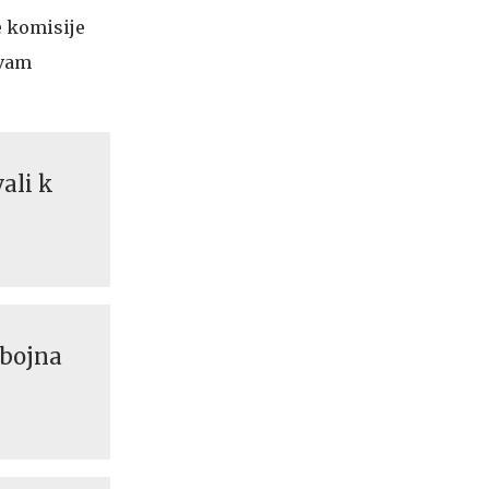
e komisije
avam
ali k
 bojna