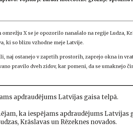
 omrežju X se je opozorilo nanašalo na regije Ludza, Kr
, ki so blizu vzhodne meje Latvije.
i, naj ostanejo v zaprtih prostorih, zaprejo okna in vrat
ano pravilo dveh zidov, kar pomeni, da se umaknejo či
ējams apdraudējums Latvijas gaisa telpā.
ējam, ka iespējams apdraudējums Latvijas 
Ludzas, Krāslavas un Rēzeknes novados.