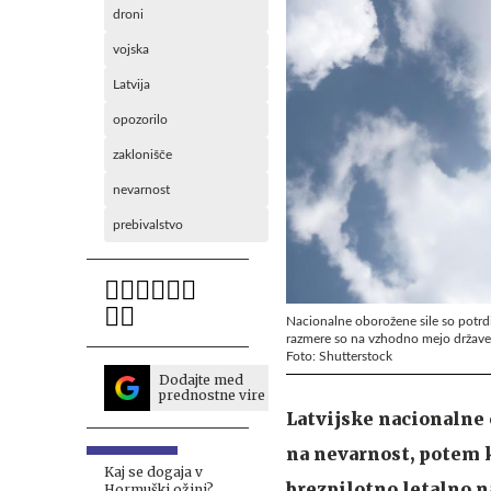
droni
vojska
Latvija
opozorilo
zaklonišče
nevarnost
prebivalstvo
Nacionalne oborožene sile so potrdi
razmere so na vzhodno mejo države n
Foto: Shutterstock
Dodajte med
prednostne vire
Latvijske nacionalne 
na nevarnost, potem k
Kaj se dogaja v
brezpilotno letalno n
Hormuški ožini?