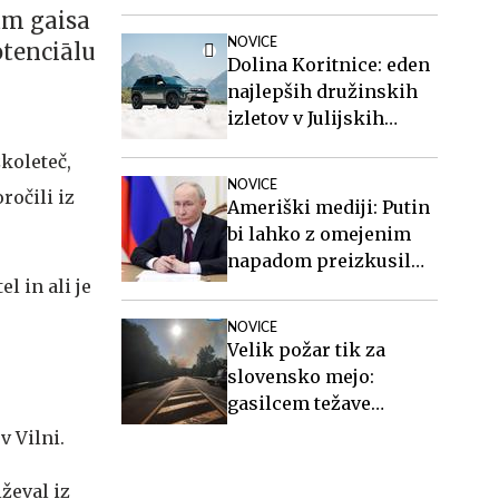
am gaisa
NOVICE
otenciālu
Dolina Koritnice: eden
najlepših družinskih
izletov v Julijskih
Alpah
zkoleteč,
NOVICE
ročili iz
Ameriški mediji: Putin
bi lahko z omejenim
napadom preizkusil
l in ali je
odločnost Nata
NOVICE
Velik požar tik za
slovensko mejo:
gasilcem težave
povzročata veter in
v Vilni.
neeksplodirana
sredstva
ževal iz