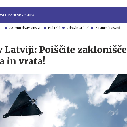
Želite prejemati e-novice?
Uživajmo pametno
OSEL DANES
KRONIKA
Aktivno državljanstvo
Naj Digi
Zdravje za jutri
Finančni nasveti
 Latviji: Poiščite zaklonišče
a in vrata!