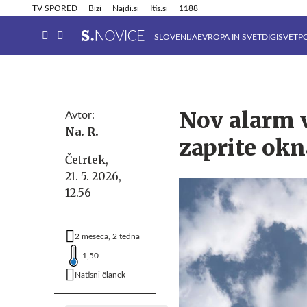
Info in obvestila
Tehnik
TV SPORED
Bizi
Najdi.si
Itis.si
1188
SLOVENIJA
EVROPA IN SVET
DIGISVET
P
Nov alarm v
Avtor:
Na. R.
zaprite okn
Četrtek,
21. 5. 2026,
12.56
2 meseca, 2 tedna
1,50
Natisni članek