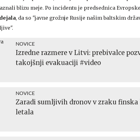
zaznali blizu meje. Po incidentu je predsednica Evropsk
dejala
, da so "javne grožnje Rusije našim baltskim drž
ive".
NOVICE
Izredne razmere v Litvi: prebivalce pozv
takojšnji evakuaciji #video
NOVICE
Zaradi sumljivih dronov v zraku finska
letala