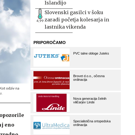
Islandijo
Slovenski gasilci v šoku
zaradi početja kolesarja in
4,99
lastnika vikenda
 Kot odziv na
u.
 opozorile
nj eno
izredno