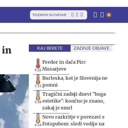
TELEKOM SLOVENIJE
 in
KAJ BERETE
ZADNJE OBJAVE
Predor in dača Pirc
Musarjeve
9,22
Burleska, kot je Slovenija ne
pomni
7,15
Tragični zadnji dnevi "boga
estetike": končno je znano,
5,58
zakaj je umrl
Novo razkritje v povezavi s
Fotopubom: sledi vodijo na
6,14