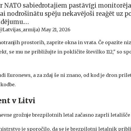
r NATO sabiedrotajiem pastāvīgi monitorēj
 lai nodrošinātu spēju nekavējoši reaģēt uz p
udējumu.…
@Latvijas_armija)
May 21, 2026
notranjih prostorih, zaprite okna in vrata. Če opazite ni
kt, se mu ne približujte in pokličite številko 112," so spo
di Euronews, a za zdaj še ni znano, od kod je dron prilete
škodbe.
nt v Litvi
vne grožnje brezpilotnih letal začasno zaprli letališče 
trstvo je sporočilo, da se je brezpilotni letalnik pribli