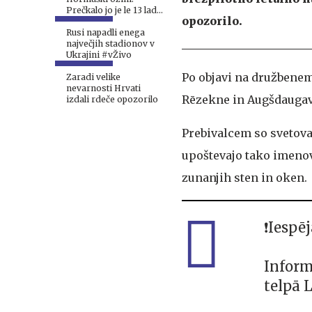
Prečkalo jo je le 13 ladij.
opozorilo.
#vŽivo
Rusi napadli enega
največjih stadionov v
Ukrajini #vŽivo
Po objavi na družbenem
Zaradi velike
nevarnosti Hrvati
Rēzekne in Augšdaugava
izdali rdeče opozorilo
Prebivalcem so svetoval
upoštevajo tako imenov
zunanjih sten in oken.
❗️Iesp
Inform
telpā 