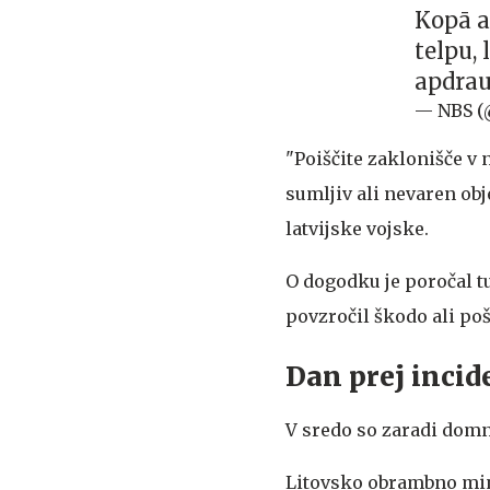
Kopā a
telpu,
apdra
— NBS (
"Poiščite zaklonišče v 
sumljiv ali nevaren obje
latvijske vojske.
O dogodku je poročal tu
povzročil škodo ali po
Dan prej incide
V sredo so zaradi domne
Litovsko obrambno minis