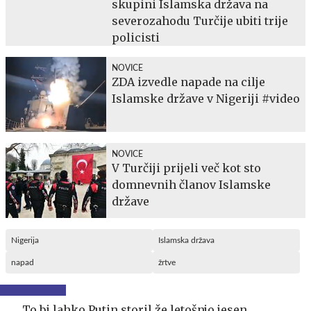
skupini Islamska država na
severozahodu Turčije ubiti trije
policisti
NOVICE
ZDA izvedle napade na cilje
Islamske države v Nigeriji #video
NOVICE
V Turčiji prijeli več kot sto
domnevnih članov Islamske
države
Nigerija
Islamska država
napad
žrtve
To bi lahko Putin storil že letošnjo jesen