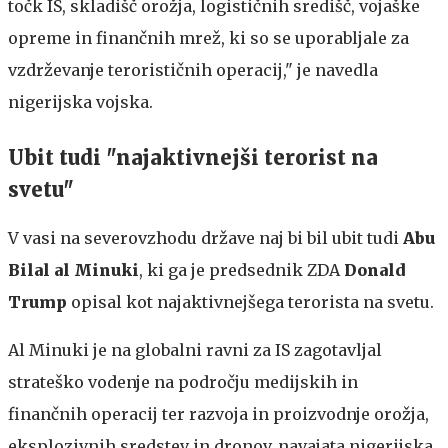
točk IS, skladišč orožja, logističnih središč, vojaške
opreme in finančnih mrež, ki so se uporabljale za
vzdrževanje terorističnih operacij," je navedla
nigerijska vojska.
Ubit tudi "najaktivnejši terorist na
svetu"
V vasi na severovzhodu države naj bi bil ubit tudi
Abu
Bilal al Minuki
, ki ga je predsednik ZDA
Donald
Trump
opisal kot najaktivnejšega terorista na svetu.
Al Minuki je na globalni ravni za IS zagotavljal
strateško vodenje na področju medijskih in
finančnih operacij ter razvoja in proizvodnje orožja,
eksplozivnih sredstev in dronov, navajata nigerijska