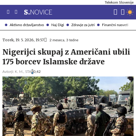
Telekom Slovenije
Aktivno državljanstvo
Naj Digi
Zdravje za jutri
Finančni nasveti
Torek, 19. 5. 2026, 19.57
2 meseca, 3 tedne
Nigerijci skupaj z Američani ubili
175 borcev Islamske države
Avtorji:
K. M.,
STA
0,42