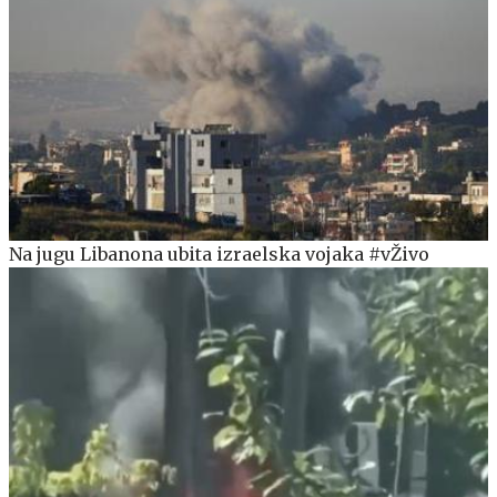
Na jugu Libanona ubita izraelska vojaka #vŽivo