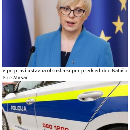
V pripravi ustavna obtožba zoper predsednico Natašo
Pirc Musar