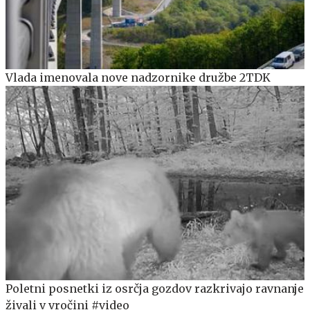
Vlada imenovala nove nadzornike družbe 2TDK
Poletni posnetki iz osrčja gozdov razkrivajo ravnanje
živali v vročini #video