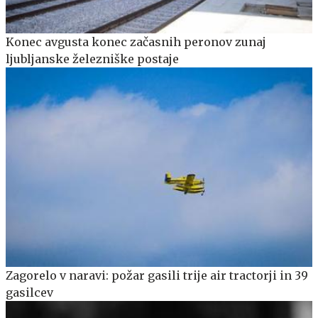
Konec avgusta konec začasnih peronov zunaj
ljubljanske železniške postaje
Zagorelo v naravi: požar gasili trije air tractorji in 39
gasilcev