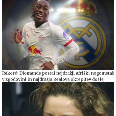
Rekord: Diomande postal najdražji afriški nogometaš
v zgodovini in najdražja Realova okrepitev doslej