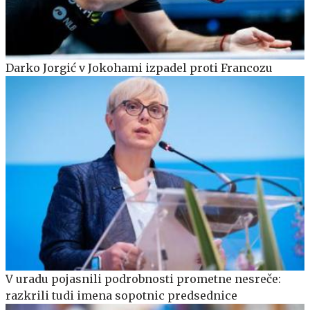
Darko Jorgić v Jokohami izpadel proti Francozu
V uradu pojasnili podrobnosti prometne nesreče:
razkrili tudi imena sopotnic predsednice