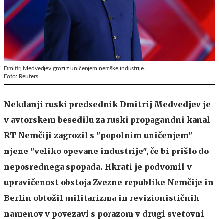
Dmitirj Medvedjev grozi z uničenjem nemške industrije.
Foto: Reuters
Nekdanji ruski predsednik
Dmitrij Medvedjev
je
v avtorskem besedilu za ruski propagandni kanal
RT Nemčiji zagrozil s "popolnim uničenjem"
njene "veliko opevane industrije", če bi prišlo do
neposrednega spopada. Hkrati je podvomil v
upravičenost obstoja Zvezne republike Nemčije in
Berlin obtožil militarizma in revizionističnih
namenov v povezavi s porazom v drugi svetovni