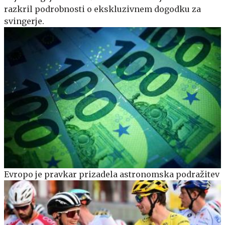
razkril podrobnosti o ekskluzivnem dogodku za
svingerje.
Evropo je pravkar prizadela astronomska podražitev