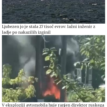
Ljubezen jo je stala 27 tisoč evrov: lažni inženir z
ladje po nakazilih izginil
V eksploziji avtomobila huje ranjen direktor ruskega