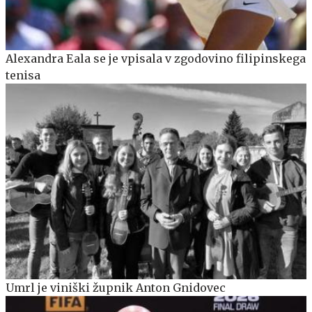
Alexandra Eala se je vpisala v zgodovino filipinskega
tenisa
Umrl je viniški župnik Anton Gnidovec