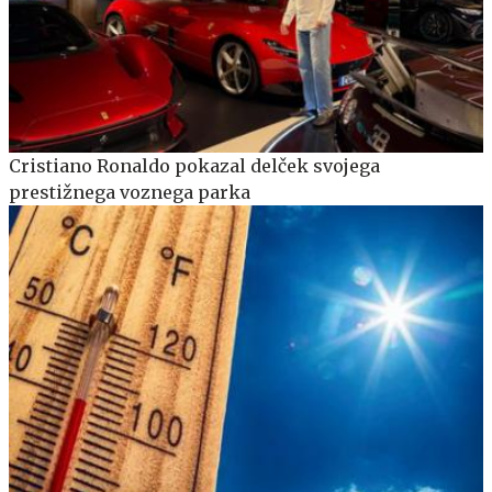
Cristiano Ronaldo pokazal delček svojega
prestižnega voznega parka