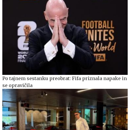
Po tajnem sestanku preobrat: Fifa priznala napake in
se opravičila