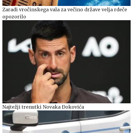
Zaradi vročinskega vala za večino države velja rdeče
opozorilo
Najtežji trenutki Novaka Đokovića