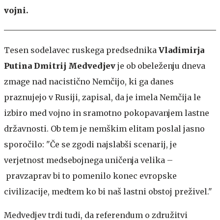
vojni.
Tesen sodelavec ruskega predsednika
Vladimirja
Putina Dmitrij Medvedjev
je ob obeleženju dneva
zmage nad nacistično Nemčijo, ki ga danes
praznujejo v Rusiji, zapisal, da je imela Nemčija le
izbiro med vojno in sramotno pokopavanjem lastne
državnosti. Ob tem je nemškim elitam poslal jasno
sporočilo: "Če se zgodi najslabši scenarij, je
verjetnost medsebojnega uničenja velika –
pravzaprav bi to pomenilo konec evropske
civilizacije, medtem ko bi naš lastni obstoj preživel."
Medvedjev trdi tudi, da referendum o združitvi