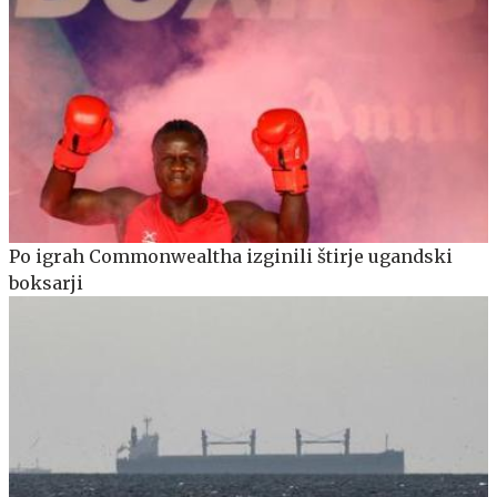
Po igrah Commonwealtha izginili štirje ugandski
boksarji