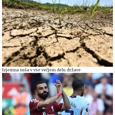
Izjemna suša v vse večjem delu države