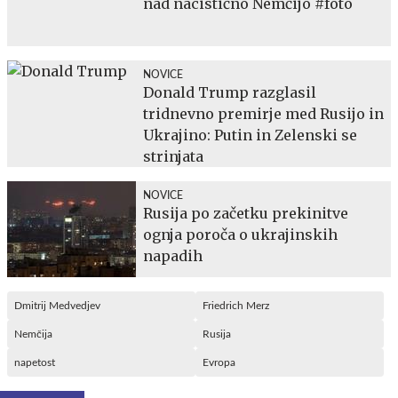
nad nacistično Nemčijo #foto
NOVICE
Donald Trump razglasil
tridnevno premirje med Rusijo in
Ukrajino: Putin in Zelenski se
strinjata
NOVICE
Rusija po začetku prekinitve
ognja poroča o ukrajinskih
napadih
Dmitrij Medvedjev
Friedrich Merz
Nemčija
Rusija
napetost
Evropa