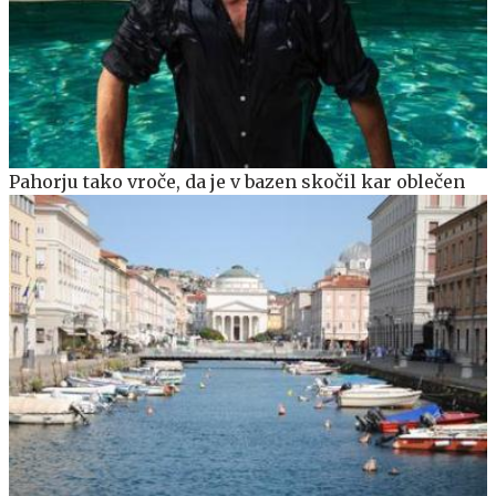
Pahorju tako vroče, da je v bazen skočil kar oblečen