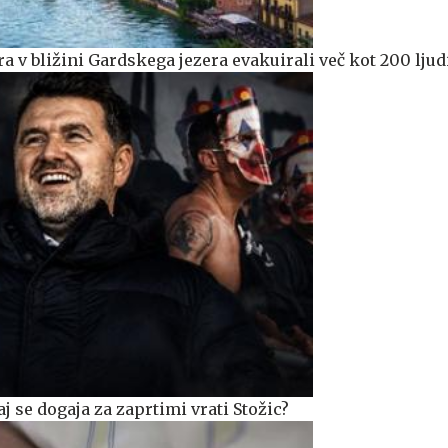
 v bližini Gardskega jezera evakuirali več kot 200 ljud
j se dogaja za zaprtimi vrati Stožic?