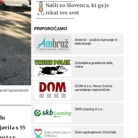
Našli so Slovenca, ki ga je
iskal ves svet
6,17
 pred izpraznjenim
du
avila s 55
pusta v