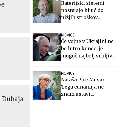
Baterijski sistemi
be
postajajo ključ do
nižjih stroškov
elektrike v podjetjih
NOVICE
Če vojne v Ukrajini ne
bo hitro konec, je
mogoč najbolj srhljiv
scenarij
NOVICE
Nataša Pirc Musar:
Tega cunamija ne
znam ustaviti
z Dubaja