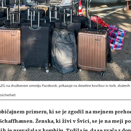
 BAZG na družbenem omrežju Facebook, prikazuje na desetine kovčkov in torb, zloženih
sicherheit
eobičajnem primeru, ki se je zgodil na mejnem preho
affhausen. Ženska, ki živi v Švici, se je na meji poj
jih je prevažala v kombiju. Trdila je, da se vrača z do