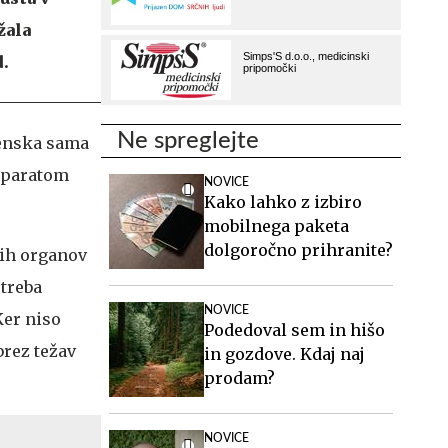
žala
d.
Ne spreglejte
ženska sama
 aparatom
NOVICE
Kako lahko z izbiro
mobilnega paketa
dolgoročno prihranite?
kih organov
 treba
NOVICE
Ker niso
Podedoval sem in hišo
brez težav
in gozdove. Kdaj naj
prodam?
NOVICE