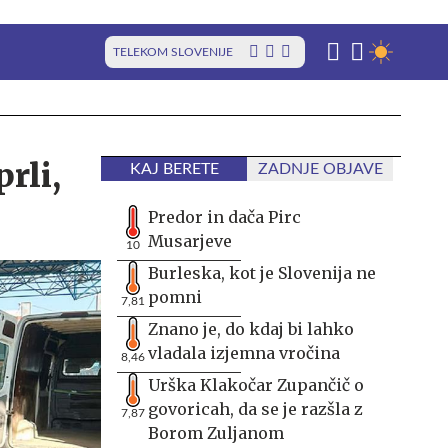
TELEKOM SLOVENIJE
rli,
KAJ BERETE
ZADNJE OBJAVE
Predor in dača Pirc
Musarjeve
10
Burleska, kot je Slovenija ne
pomni
7,81
Znano je, do kdaj bi lahko
vladala izjemna vročina
8,46
Urška Klakočar Zupančič o
govoricah, da se je razšla z
7,87
Borom Zuljanom