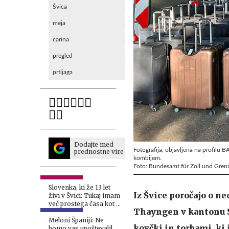
Švica
meja
carina
pregled
prtljaga
Dodajte med
Fotografija, objavljena na profilu
prednostne vire
kombijem.
Foto: Bundesamt für Zoll und Grenz
Slovenka, ki že 13 let
Iz Švice poročajo o n
živi v Švici: Tukaj imam
več prostega časa kot v
Thayngen v kantonu Sch
Sloveniji
Meloni Španiji: Ne
kovčki in torbami, ki 
bomo vas upoštevali!