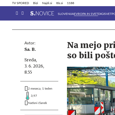
Info in obvestila
Tehnik
TV SPORED
Bizi
Najdi.si
Itis.si
1188
SLOVENIJA
EVROPA IN SVET
DIGISVET
P
Na mejo priš
Avtor:
Sa. B.
so bili poš
Sreda,
3. 6. 2026,
8.55
2 meseca, 1 teden
3,97
Natisni članek