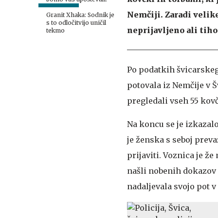
Nemčiji. Zaradi velike
Granit Xhaka: Sodnik je
s to odločitvijo uničil
neprijavljeno ali tiho
tekmo
Po podatkih švicarskeg
potovala iz Nemčije v 
pregledali vseh 55 kovč
Na koncu se je izkazal
je ženska s seboj preva
prijaviti. Voznica je ž
našli nobenih dokazov o
nadaljevala svojo pot v