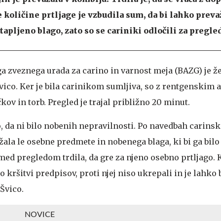
 količine prtljage je vzbudila sum, da bi lahko preva
tapljeno blago, zato so se cariniki odločili za pregle
a zveznega urada za carino in varnost meja (BAZG) je 
Švico. Ker je bila carinikom sumljiva, so z rentgenskim
kov in torb. Pregled je trajal približno 20 minut.
o, da ni bilo nobenih nepravilnosti. Po navedbah carins
žala le osebne predmete in nobenega blaga, ki bi ga bilo
e med pregledom trdila, da gre za njeno osebno prtljago. 
 kršitvi predpisov, proti njej niso ukrepali in je lahko 
 Švico.
NOVICE