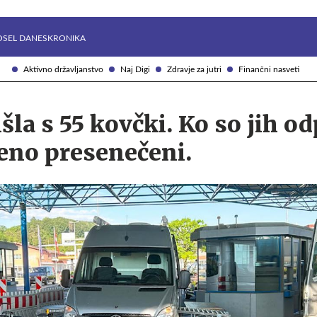
Želite prejemati e-novice?
Uživajmo pametno
OSEL DANES
KRONIKA
Aktivno državljanstvo
Naj Digi
Zdravje za jutri
Finančni nasveti
la s 55 kovčki. Ko so jih odp
teno presenečeni.