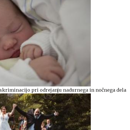
skriminacijo pri odrejanju nadurnega in nočnega dela