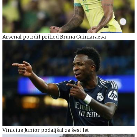
Arsenal potrdil prihod Bruna Guimaraesa
Vinicius Junior podaljšal za šest let