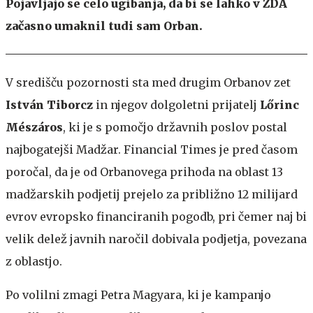
Pojavljajo se celo ugibanja, da bi se lahko v ZDA
začasno umaknil tudi sam Orban.
V središču pozornosti sta med drugim Orbanov zet
István Tiborcz
in njegov dolgoletni prijatelj
Lőrinc
Mészáros
, ki je s pomočjo državnih poslov postal
najbogatejši Madžar. Financial Times je pred časom
poročal, da je od Orbanovega prihoda na oblast 13
madžarskih podjetij prejelo za približno 12 milijard
evrov evropsko financiranih pogodb, pri čemer naj bi
velik delež javnih naročil dobivala podjetja, povezana
z oblastjo.
Po volilni zmagi Petra Magyara, ki je kampanjo