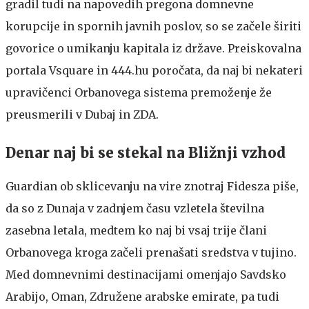
gradil tudi na napovedih pregona domnevne
korupcije in spornih javnih poslov, so se začele širiti
govorice o umikanju kapitala iz države. Preiskovalna
portala Vsquare in 444.hu poročata, da naj bi nekateri
upravičenci Orbanovega sistema premoženje že
preusmerili v Dubaj in ZDA.
Denar naj bi se stekal na Bližnji vzhod
Guardian ob sklicevanju na vire znotraj Fidesza piše,
da so z Dunaja v zadnjem času vzletela številna
zasebna letala, medtem ko naj bi vsaj trije člani
Orbanovega kroga začeli prenašati sredstva v tujino.
Med domnevnimi destinacijami omenjajo Savdsko
Arabijo, Oman, Združene arabske emirate, pa tudi