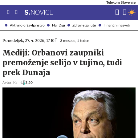
Telekom Slovenije
Aktivno državljanstvo
Naj Digi
Zdravje za jutri
Finančni nasveti
Ponedeljek, 27. 4. 2026, 17.10
3 mesece, 1 teden
Mediji: Orbanovi zaupniki
premoženje selijo v tujino, tudi
prek Dunaja
Avtor:
Ka. N.
3,20