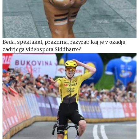
Beda, spektakel, praznina, razvrat: kaj je v ozadju
zadnjega videospota Siddharte?