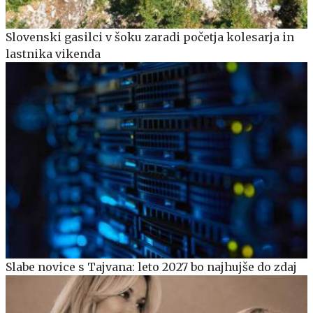
Slovenski gasilci v šoku zaradi početja kolesarja in
lastnika vikenda
Slabe novice s Tajvana: leto 2027 bo najhujše do zdaj