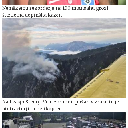
Nemškemu rekorderju na 100 m Ansahu grozi
štiriletna dopinška kazen
Nad vasjo Srednji Vrh izbruhnil požar: v zraku trije
air tractorji in helikopter