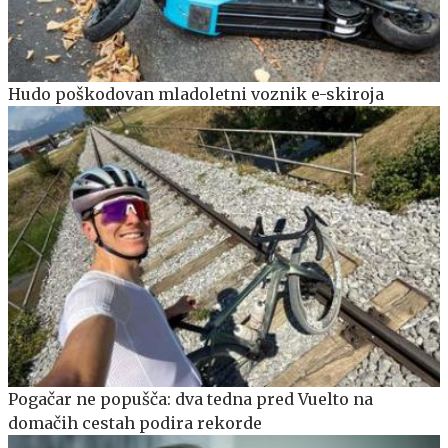
Hudo poškodovan mladoletni voznik e-skiroja
Pogačar ne popušča: dva tedna pred Vuelto na
domačih cestah podira rekorde