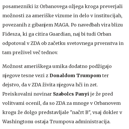
posamezniki iz Orbanovega ožjega kroga preverjali
možnosti za ameriške vizume in delo v institucijah,
povezanih z gibanjem MAGA. Po navedbah vira blizu
Fidesza, ki ga citira Guardian, naj bi tudi Orban
odpotoval v ZDA ob začetku svetovnega prvenstva in
tam preživel več tednov.
Možnost ameriškega umika dodatno podžigajo
njegove tesne vezi z
Donaldom Trumpom
ter
dejstvo, da v ZDA živita njegova hči in zet.
Preiskovalni novinar
Szabolcs Panyi
je že pred
volitvami ocenil, da so ZDA za mnoge v Orbanovem
krogu že dolgo predstavljale "načrt B", vsaj dokler v
Washingtonu ostaja Trumpova administracija.