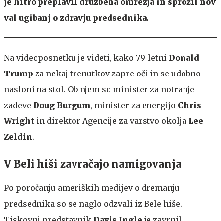
je hitro preplavil družbena omrežja in sprožil nov
val ugibanj o zdravju predsednika.
Na videoposnetku je videti, kako 79-letni
Donald
Trump
za nekaj trenutkov zapre oči in se udobno
nasloni na stol. Ob njem so minister za notranje
zadeve
Doug Burgum
, minister za energijo
Chris
Wright
in direktor Agencije za varstvo okolja
Lee
Zeldin
.
V Beli hiši zavračajo namigovanja
Po poročanju ameriških medijev o dremanju
predsednika so se naglo odzvali iz Bele hiše.
Tiskovni predstavnik
Davis Ingle
je zavrnil