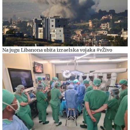
Na jugu Libanona ubita izraelska vojaka #vŽivo