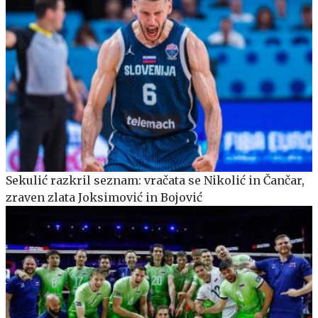
Sekulić razkril seznam: vračata se Nikolić in Čančar,
zraven zlata Joksimović in Bojović