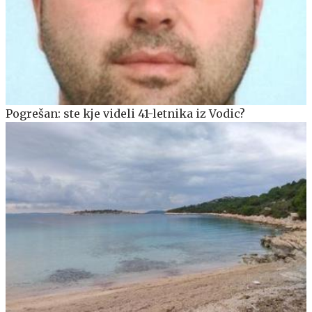
Pogrešan: ste kje videli 41-letnika iz Vodic?