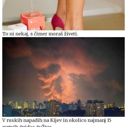
To ni nekaj, s čimer moraš živeti.
V ruskih napadih na Kijev in okolico najmanj 15
mrtvih #video #vŽivo