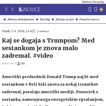
Telekom Slovenije
Aktivno državljanstvo
Naj Digi
Zdravje za jutri
Finančni nasveti
Petek, 5. 6. 2026, 13.41
2 meseca
Kaj se dogaja s Trumpom? Med
sestankom je znova malo
zadremal. #video
Avtor:
Na. R.
2,80
Ameriški predsednik Donald Trump naj bi med
sestankom v Beli hiši znova za nekaj trenutkov
zadremal, poročajo ameriški mediji. Posnetek s
sestanka, namenjenega energetskim vprašanjem,