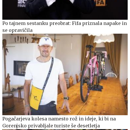
Po tajnem sestanku preobrat: Fifa priznala napake in
se opravičila
Pogačarjeva kolesa namesto rož in ideje, ki bi na
Gorenjsko privabljale turiste še desetletja