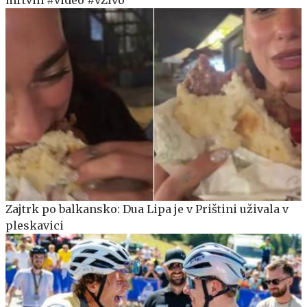
Zajtrk po balkansko: Dua Lipa je v Prištini uživala v
pleskavici