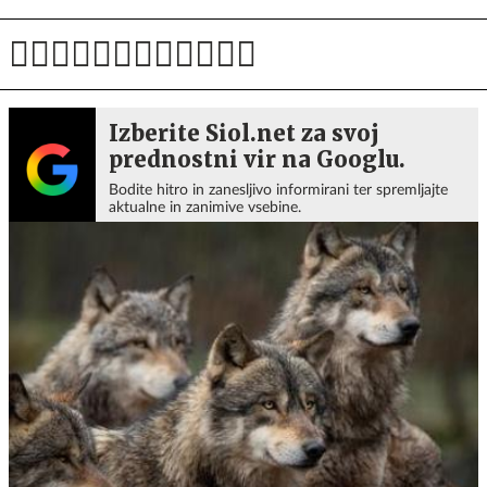
Izberite Siol.net za svoj
prednostni vir na Googlu.
Bodite hitro in zanesljivo informirani ter spremljajte
aktualne in zanimive vsebine.