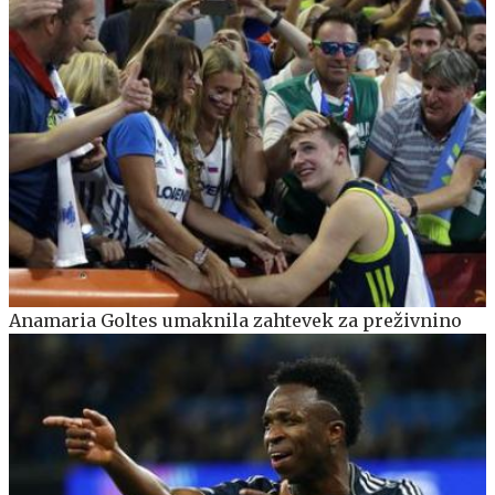
Anamaria Goltes umaknila zahtevek za preživnino