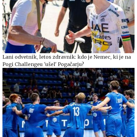
Lani odvetnik, letos zdravnik: kdo je Nemec, ki je na
Pogi Challengeu 'ušel' Pogačarju?