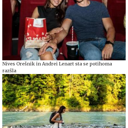
Nives Orešnik in Andrei Lenart sta se potihoma
razšla