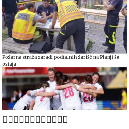
Požarna straža zaradi podtalnih žarišč na Planji še
ostaja