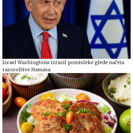
Izrael Washingtonu izrazil pomisleke glede načrta
razorožitve Hamasa