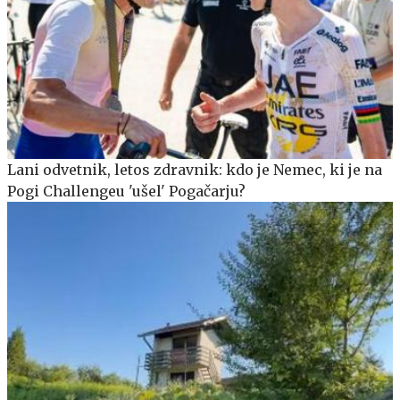
Lani odvetnik, letos zdravnik: kdo je Nemec, ki je na
Pogi Challengeu 'ušel' Pogačarju?