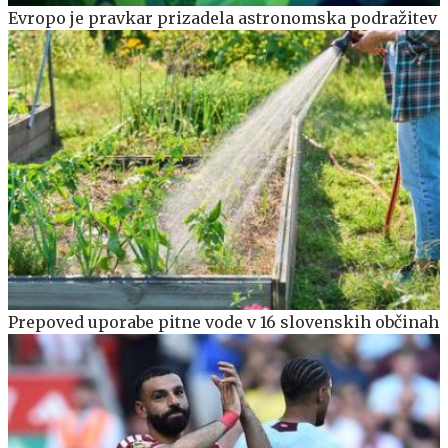
Evropo je pravkar prizadela astronomska podražitev
Prepoved uporabe pitne vode v 16 slovenskih občinah