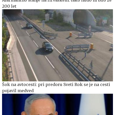
Alarmantno stanje na Hrvaškem: tako hudo ni bilo že
200 let
Šok na avtocesti: pri predoru Sveti Rok se je na cesti
pojavil medved