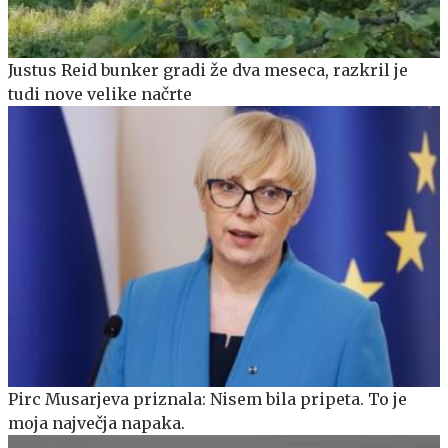
Justus Reid bunker gradi že dva meseca, razkril je
tudi nove velike načrte
Pirc Musarjeva priznala: Nisem bila pripeta. To je
moja največja napaka.