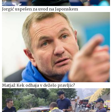
Jorgić uspešen za uvod na Japonskem
Matjaž Kek odhaja v deželo pravljic?