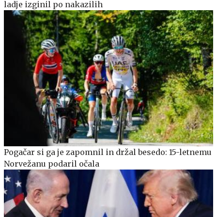
ladje izginil po nakazilih
Pogačar si ga je zapomnil in držal besedo: 15-letnemu
Norvežanu podaril očala