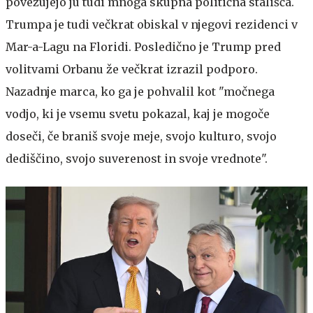
povezujejo ju tudi mnoga skupna politična stališča.
Trumpa je tudi večkrat obiskal v njegovi rezidenci v
Mar-a-Lagu na Floridi. Posledično je Trump pred
volitvami Orbanu že večkrat izrazil podporo.
Nazadnje marca, ko ga je pohvalil kot "močnega
vodjo, ki je vsemu svetu pokazal, kaj je mogoče
doseči, če braniš svoje meje, svojo kulturo, svojo
dediščino, svojo suverenost in svoje vrednote".