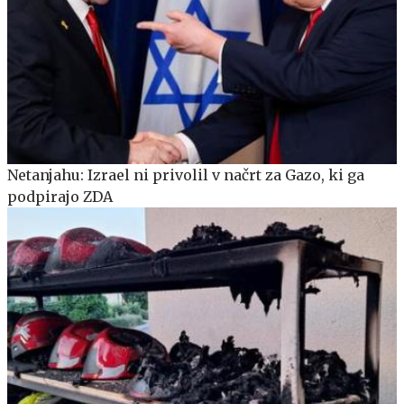
Netanjahu: Izrael ni privolil v načrt za Gazo, ki ga
podpirajo ZDA