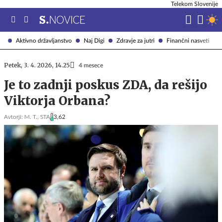
Telekom Slovenije
Aktivno državljanstvo
Naj Digi
Zdravje za jutri
Finančni nasveti
Petek, 3. 4. 2026, 14.25
4 mesece
Je to zadnji poskus ZDA, da rešijo
Viktorja Orbana?
Avtorji:
M. T.,
STA
3,62