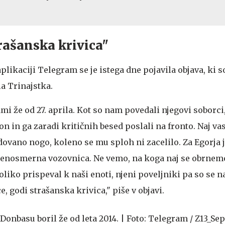
rašanska krivica"
likaciji Telegram se je istega dne pojavila objava, ki so
a Trinajstka.
nami že od 27. aprila. Kot so nam povedali njegovi soborci
on in ga zaradi kritičnih besed poslali na fronto. Naj 
ovano nogo, koleno se mu sploh ni zacelilo. Za Egorja j
 enosmerna vozovnica. Ne vemo, na koga naj se obrnem
 toliko prispeval k naši enoti, njeni poveljniki pa so se na
e, godi strašanska krivica," piše v objavi.