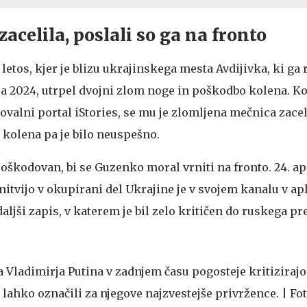
acelila, poslali so ga na fronto
 letos, kjer je blizu ukrajinskega mesta Avdijivka, ki ga 
ja 2024, utrpel dvojni zlom noge in poškodbo kolena. K
valni portal iStories, se mu je zlomljena mečnica zacel
 kolena pa je bilo neuspešno.
poškodovan, bi se Guzenko moral vrniti na fronto. 24. ap
itvijo v okupirani del Ukrajine je v svojem kanalu v apl
aljši zapis, v katerem je bil zelo kritičen do ruskega p