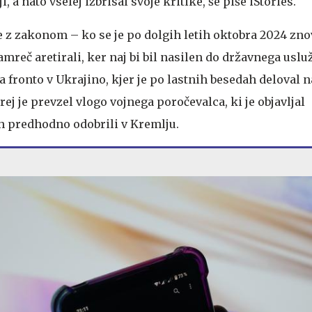
, a nato vselej izbrisal svoje kritike, še piše iStories.
e z zakonom – ko se je po dolgih letih oktobra 2024 zno
mreč aretirali, ker naj bi bil nasilen do državnega uslu
a fronto v Ukrajino, kjer je po lastnih besedah deloval n
rej je prevzel vlogo vojnega poročevalca, ki je objavljal
ih predhodno odobrili v Kremlju.