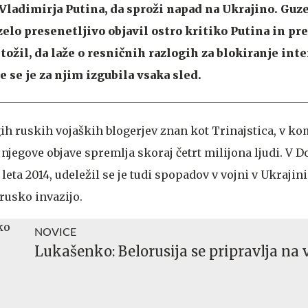
ladimirja Putina, da sproži napad na Ukrajino. Guze
 zelo presenetljivo objavil ostro kritiko Putina in p
ožil, da laže o resničnih razlogih za blokiranje inte
e se je za njim izgubila vsaka sled.
ih ruskih vojaških blogerjev znan kot Trinajstica, v k
njegove objave spremlja skoraj četrt milijona ljudi. V 
 leta 2014, udeležil se je tudi spopadov v vojni v Ukrajini,
 rusko invazijo.
NOVICE
Lukašenko: Belorusija se pripravlja na 