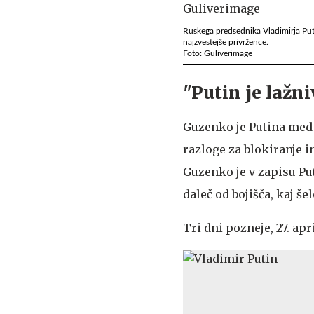
Ruskega predsednika Vladimirja Putin
najzvestejše privržence.
Foto: Guliverimage
"Putin je lažn
Guzenko je Putina med 
razloge za blokiranje in
Guzenko je v zapisu Put
daleč od bojišča, kaj šel
Tri dni pozneje, 27. ap