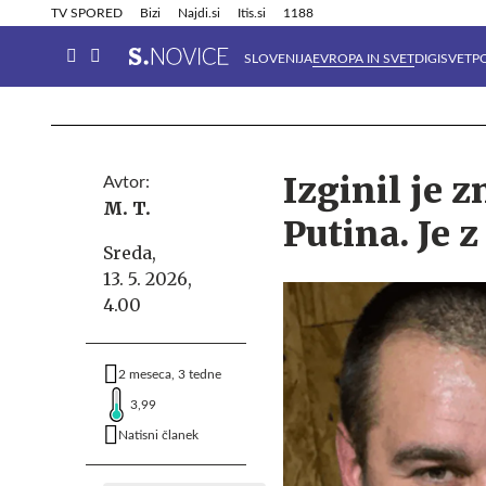
Info in obvestila
Tehnik
TV SPORED
Bizi
Najdi.si
Itis.si
1188
SLOVENIJA
EVROPA IN SVET
DIGISVET
P
Izginil je z
Avtor:
M. T.
Putina. Je 
Sreda,
13. 5. 2026,
4.00
2 meseca, 3 tedne
3,99
Natisni članek