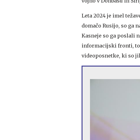
vojno v Donbasu in Siriji
Leta 2024 je imel težav
domačo Rusijo, so ga na
Kasneje so ga poslali n
informacijski fronti, to
videoposnetke, ki so j