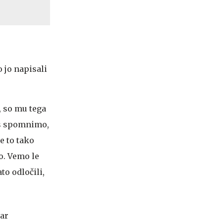
 jo napisali
, so mu tega
vas spomnimo,
e to tako
o. Vemo le
to odločili,