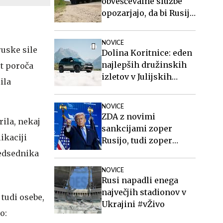
obveščevalne službe
opozarjajo, da bi Rusija
lahko že kmalu
preizkusila Nato
NOVICE
ruske sile
Dolina Koritnice: eden
najlepših družinskih
ot poroča
izletov v Julijskih
ila
Alpah
NOVICE
ZDA z novimi
rila, nekaj
sankcijami zoper
ikaciji
Rusijo, tudi zoper
Putina
redsednika
NOVICE
Rusi napadli enega
največjih stadionov v
Ukrajini #vŽivo