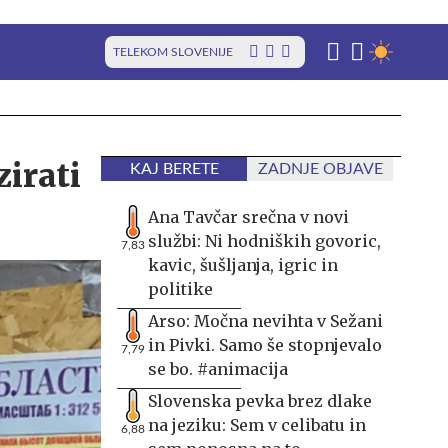
TELEKOM SLOVENIJE
zirati
KAJ BERETE
ZADNJE OBJAVE
Ana Tavčar srečna v novi
službi: Ni hodniških govoric,
7,83
kavic, šušljanja, igric in
politike
Arso: Močna nevihta v Sežani
in Pivki. Samo še stopnjevalo
7,79
se bo. #animacija
Slovenska pevka brez dlake
na jeziku: Sem v celibatu in
6,88