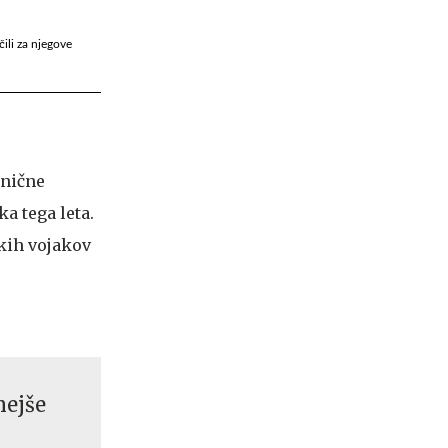
ili za njegove
snične
ka tega leta.
skih vojakov
nejše