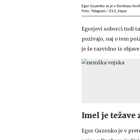
Egor Guzenko se je v Donbasu boril
Foto: Telegram / Z13_Separ
Egorjevi soborci tudi ta
pozivajo, naj o tem poi
je še razvidno iz objave
Imel je težave 
Egor Guzenko je v prete