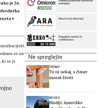
nko je 24.
redsednika
rneta v
omunikacijski
Donbasu se na
Ne spreglejte
 ki se je
TRENDI
To ni nekaj, s čimer
moraš živeti
vojno
NOVICE
Mediji: Ameriške