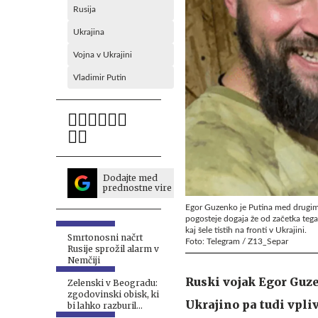
Rusija
Ukrajina
Vojna v Ukrajini
Vladimir Putin
Dodajte med
prednostne vire
Egor Guzenko je Putina med drugim oz
pogosteje dogaja že od začetka tega 
kaj šele tistih na fronti v Ukrajini.
Smrtonosni načrt
Foto: Telegram / Z13_Separ
Rusije sprožil alarm v
Nemčiji
Ruski vojak Egor Guze
Zelenski v Beogradu:
zgodovinski obisk, ki
Ukrajino pa tudi vpliv
bi lahko razburil
Moskvo