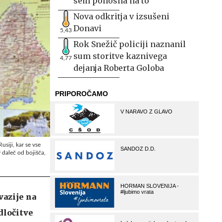
sem ponosna na to
Nova odkritja v izsušeni
Donavi
5,43
Rok Snežič policiji naznanil
sum storitve kaznivega
4,77
dejanja Roberta Goloba
usiji, kar se vse
 daleč od bojišča,
vazije na
dločitve