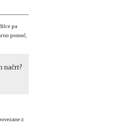
dilce pa
narno pomoč,
n načrt?
 povezane z