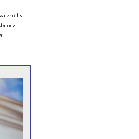
va vrnil v
žbenca.
a