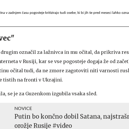
a v zadnjem času pogosteje kritizirajo tudi osebe, ki bi jih še pred meseci lahko označ
ivec"
drugim označil za lažnivca in mu očital, da prikriva re
terneta v Rusiji, kar se vse pogosteje dogaja že od začet
inu očital tudi, da ne zmore zagotoviti niti varnosti ru
e tistih na fronti v Ukrajini.
rila, se je za Guzenkom izgubila vsaka sled.
NOVICE
Putin bo končno dobil Satana, najstraš
orožje Rusije #video