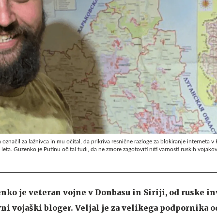
načil za lažnivca in mu očital, da prikriva resnične razloge za blokiranje interneta v R
leta. Guzenko je Putinu očital tudi, da ne zmore zagotoviti niti varnosti ruskih vojakov
nko je veteran vojne v Donbasu in Siriji, od ruske in
ni vojaški bloger. Veljal je za velikega podpornika o