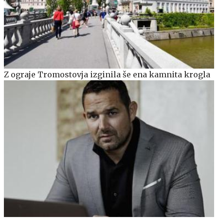
Z ograje Tromostovja izginila še ena kamnita krogla