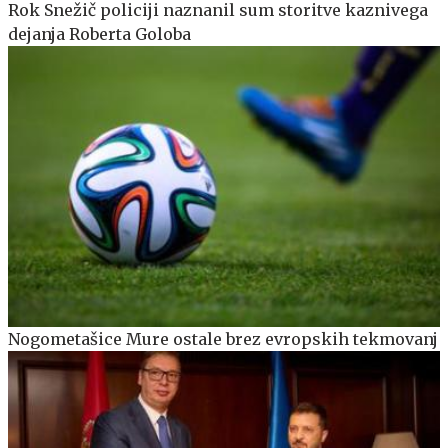
Rok Snežič policiji naznanil sum storitve kaznivega
dejanja Roberta Goloba
Nogometašice Mure ostale brez evropskih tekmovanj