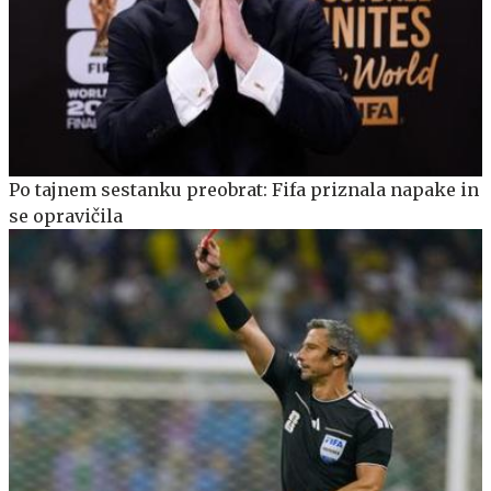
Po tajnem sestanku preobrat: Fifa priznala napake in
se opravičila