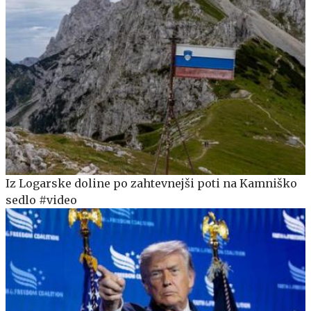
Iz Logarske doline po zahtevnejši poti na Kamniško
sedlo #video