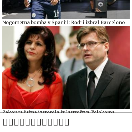
Nogometna bomba v Španiji: Rodri izbral Barcelono
Zakonca Južna izstopila iz lastništva Telekoma
Slovenije