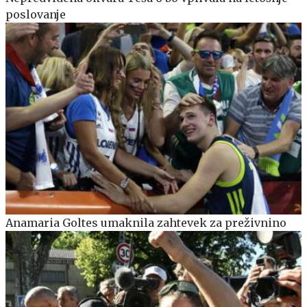
poslovanje
Anamaria Goltes umaknila zahtevek za preživnino