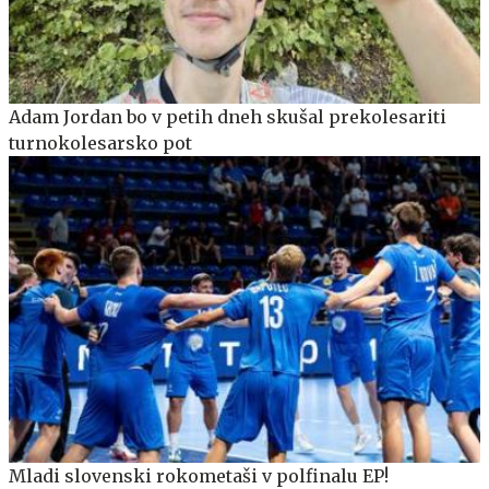
Adam Jordan bo v petih dneh skušal prekolesariti
turnokolesarsko pot
Mladi slovenski rokometaši v polfinalu EP!