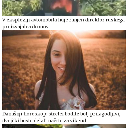
V eksploziji avtomobila huje ranjen direktor ruskega
proizvajalca dronov
Današnji horoskop: strelci bodite bolj prilagodljivi,
dvojčki boste delali načrte za vikend