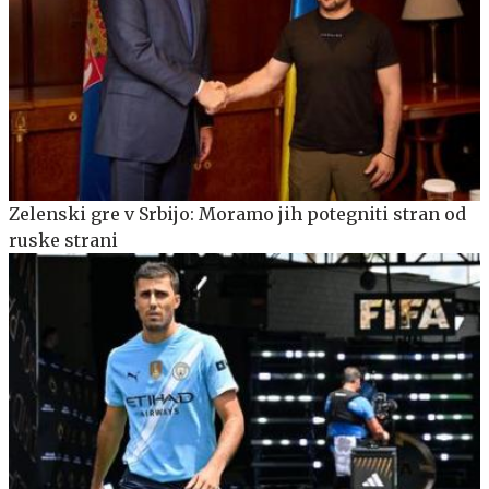
Zelenski gre v Srbijo: Moramo jih potegniti stran od
ruske strani