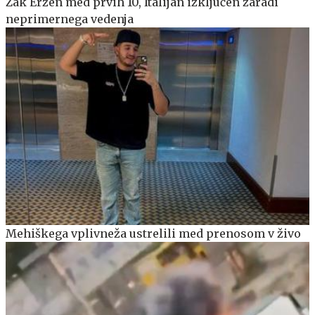
Žak Eržen med prvih 10, Italijan izključen zaradi
neprimernega vedenja
Mehiškega vplivneža ustrelili med prenosom v živo