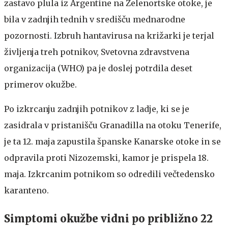
zastavo plula iz Argentine na Zelenortske otoke, je
bila v zadnjih tednih v središču mednarodne
pozornosti. Izbruh hantavirusa na križarki je terjal
življenja treh potnikov, Svetovna zdravstvena
organizacija (WHO) pa je doslej potrdila deset
primerov okužbe.
Po izkrcanju zadnjih potnikov z ladje, ki se je
zasidrala v pristanišču Granadilla na otoku Tenerife,
je ta 12. maja zapustila španske Kanarske otoke in se
odpravila proti Nizozemski, kamor je prispela 18.
maja. Izkrcanim potnikom so odredili večtedensko
karanteno.
Simptomi okužbe vidni po približno 22