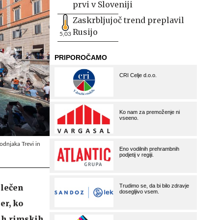
prvi v Sloveniji
Zaskrbljujoč trend preplavil
Rusijo
5,03
odnjaka Trevi in
blečen
er, ko
nih rimskih