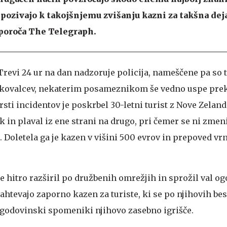
 pozivajo k takojšnjemu zvišanju kazni za takšna dej
 poroča The Telegraph.
Trevi 24 ur na dan nadzoruje policija, nameščene pa so t
skovalcev, nekaterim posameznikom še vedno uspe prek
rsti incidentov je poskrbel 30-letni turist z Nove Zelandi
k in plaval iz ene strani na drugo, pri čemer se ni zmen
e. Doletela ga je kazen v višini 500 evrov in prepoved vr
e hitro razširil po družbenih omrežjih in sprožil val og
ahtevajo zaporno kazen za turiste, ki se po njihovih be
 zgodovinski spomeniki njihovo zasebno igrišče.