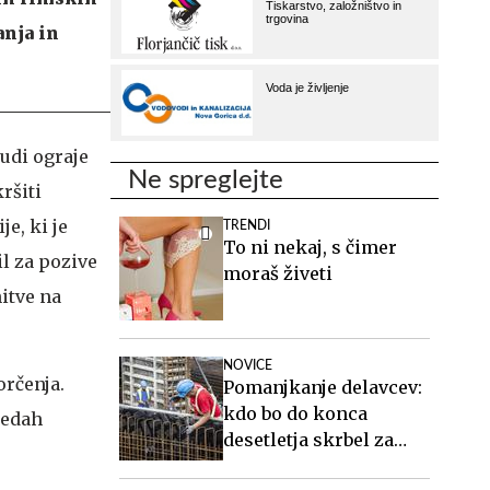
anja in
udi ograje
Ne spreglejte
ršiti
je, ki je
TRENDI
To ni nekaj, s čimer
il za pozive
moraš živeti
nitve na
NOVICE
orčenja.
Pomanjkanje delavcev:
kdo bo do konca
sedah
desetletja skrbel za
starejše, gradil