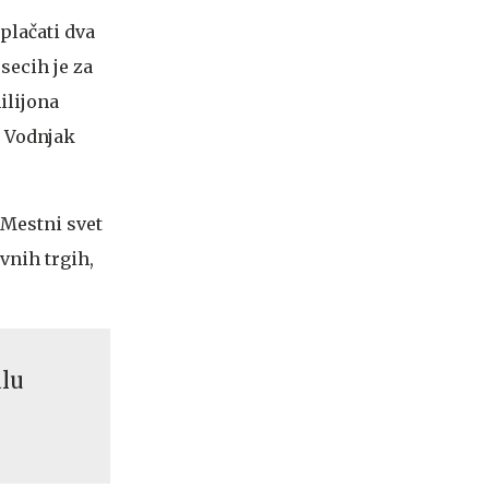
plačati dva
secih je za
ilijona
. Vodnjak
 Mestni svet
vnih trgih,
lu