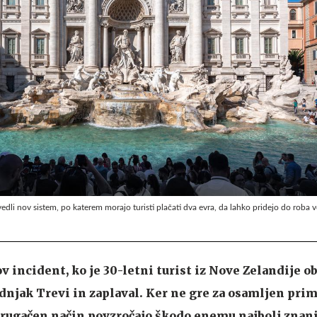
edli nov sistem, po katerem morajo turisti plačati dva evra, da lahko pridejo do roba v
v incident, ko je 30-letni turist iz Nove Zelandije o
dnjak Trevi in zaplaval. Ker ne gre za osamljen prim
 drugačen način povzročajo škodo enemu najbolj zna