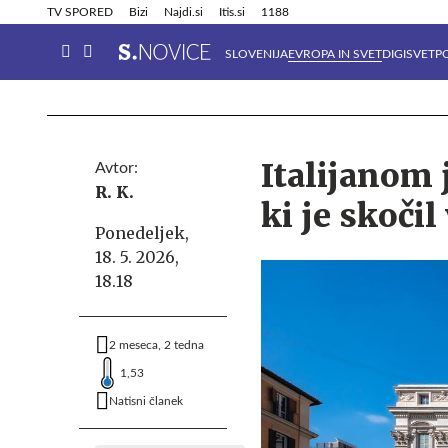
Info in obvestila
Tehnik
TV SPORED
Bizi
Najdi.si
Itis.si
1188
SLOVENIJA
EVROPA IN SVET
DIGISVET
P
Italijanom j
Avtor:
R. K.
ki je skoči
Ponedeljek,
18. 5. 2026,
18.18
2 meseca, 2 tedna
1,53
Natisni članek