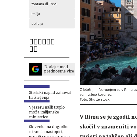
fontana di Trevi
Italija
policija
Dodajte med
prednostne vire
Z letošnjim februarjem so v Rimu uv
Strelski napad zahteval
vanj vržejo kovanec.
tri življenja
Foto: Shutterstock
V jezeru našli truplo
moža italijanske
V Rimu se je zgodil no
ministrice
skočil v znameniti vo
Slovenka na dogodku
ni smela nastopiti,
turisti na takšen ali
prosili so jo celo, naj ne