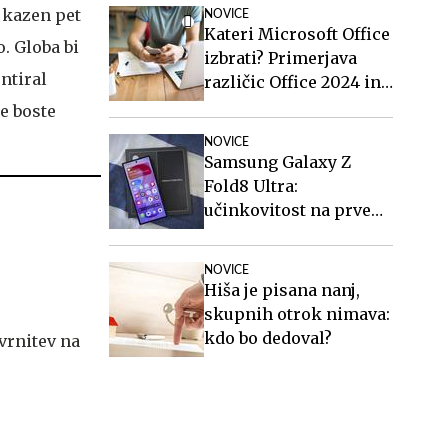
stanovanja in vozil
a kazen pet
NOVICE
avtobuse?
Kateri Microsoft Office
o. Globa bi
izbrati? Primerjava
entiral
različic Office 2024 in
Office 2021.
ne boste
NOVICE
Samsung Galaxy Z
Fold8 Ultra:
učinkovitost na prvem
mestu
NOVICE
Hiša je pisana nanj,
skupnih otrok nimava:
kdo bo dedoval?
 vrnitev na