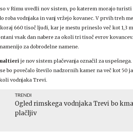
so v Rimu uvedli nov sistem, po katerem morajo turisti 
do roba vodnjaka in vanj vržejo kovanec. V prvih treh me
koraj 660 tisoč ljudi, kar je mestu prineslo več kot 1,3 m
fontani vsak dan nabere za okoli tri tisoč evrov kovancev
a namenijo za dobrodelne namene.
ualtieri
je nov sistem plačevanja označil za uspešnega.
 se bo povečalo število nadzornih kamer na več kot 50 ja
koli vodnjaka Trevi.
TRENDI
Ogled rimskega vodnjaka Trevi bo kma
plačljiv