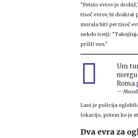
"Petsto evrov je drobiž
tisoč evrov, bi dvakrat 
morala biti pet tisoč ev
nekdo tretji: "Takojšnja
prišli ven."
Um tur
mergul
Roma.
— Mundo
Lani je policija oglobi
lokacijo, potem ko je s
Dva evra za og