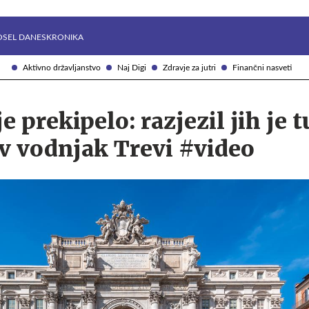
Želite prejemati e-novice?
Uživajmo pametno
OSEL DANES
KRONIKA
Aktivno državljanstvo
Naj Digi
Zdravje za jutri
Finančni nasveti
e prekipelo: razjezil jih je t
l v vodnjak Trevi #video