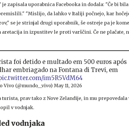
," je zapisala uporabnica Facebooka in dodala: "Če bi bil
premislili." "Mislijo, da lahko v Italiji počnejo, kar hočej
rov," se je strinjal drugi uporabnik, še ostreje pa je kom
 aretacija in izpustitev le proti varščini. Če ne plačate, 
ista foi detido e multado em 500 euros após
har embriagado na Fontana di Trevi, em
pic.twitter.com/im5R5VdM64
 Vivo (@mundo__vivo)
May 11, 2026
la turista, prav tako z Nove Zelandije, in mu prepovedala
topil v vodnjak.
led vodnjaka