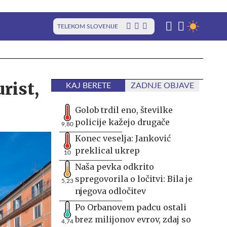
TELEKOM SLOVENIJE
urist,
KAJ BERETE
ZADNJE OBJAVE
Golob trdil eno, številke
policije kažejo drugače
9,80
Konec veselja: Janković
preklical ukrep
10
Naša pevka odkrito
spregovorila o ločitvi: Bila je
5,23
njegova odločitev
Po Orbanovem padcu ostali
brez milijonov evrov, zdaj so
4,74