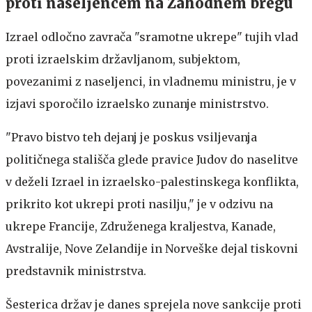
proti naseljencem na Zahodnem bregu
Izrael odločno zavrača "sramotne ukrepe" tujih vlad
proti izraelskim državljanom, subjektom,
povezanimi z naseljenci, in vladnemu ministru, je v
izjavi sporočilo izraelsko zunanje ministrstvo.
"Pravo bistvo teh dejanj je poskus vsiljevanja
političnega stališča glede pravice Judov do naselitve
v deželi Izrael in izraelsko-palestinskega konflikta,
prikrito kot ukrepi proti nasilju," je v odzivu na
ukrepe Francije, Združenega kraljestva, Kanade,
Avstralije, Nove Zelandije in Norveške dejal tiskovni
predstavnik ministrstva.
Šesterica držav je danes sprejela nove sankcije proti