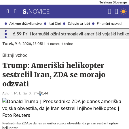
Telekom Slovenije
Aktivno državljanstvo
Naj Digi
Zdravje za jutri
Finančni nasveti
6.59 Pri Hormuški ožini strmoglavil ameriški vojaški helik
Torek, 9. 6. 2026, 13.08
1 mesec, 4 tedne
Bližnji vzhod
Trump: Ameriški helikopter
sestrelil Iran, ZDA se morajo
odzvati
Avtorji:
M. L.,
Sa. B.,
STA
0,44
Predsednika ZDA je danes ameriška vojska obvestila, da je Iran sestrelil njihov
helikopter.