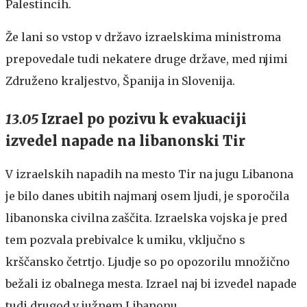
Palestincih.
Že lani so vstop v državo izraelskima ministroma
prepovedale tudi nekatere druge države, med njimi
Združeno kraljestvo, Španija in Slovenija.
13.05
Izrael po pozivu k evakuaciji
izvedel napade na libanonski Tir
V izraelskih napadih na mesto Tir na jugu Libanona
je bilo danes ubitih najmanj osem ljudi, je sporočila
libanonska civilna zaščita. Izraelska vojska je pred
tem pozvala prebivalce k umiku, vključno s
krščansko četrtjo. Ljudje so po opozorilu množično
bežali iz obalnega mesta. Izrael naj bi izvedel napade
tudi drugod v južnem Libanonu.