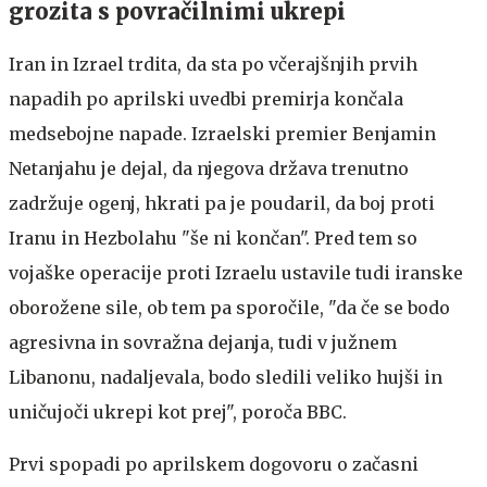
grozita s povračilnimi ukrepi
Iran in Izrael trdita, da sta po včerajšnjih prvih
napadih po aprilski uvedbi premirja končala
medsebojne napade. Izraelski premier Benjamin
Netanjahu je dejal, da njegova država trenutno
zadržuje ogenj, hkrati pa je poudaril, da boj proti
Iranu in Hezbolahu "še ni končan". Pred tem so
vojaške operacije proti Izraelu ustavile tudi iranske
oborožene sile, ob tem pa sporočile, "da če se bodo
agresivna in sovražna dejanja, tudi v južnem
Libanonu, nadaljevala, bodo sledili veliko hujši in
uničujoči ukrepi kot prej", poroča BBC.
Prvi spopadi po aprilskem dogovoru o začasni