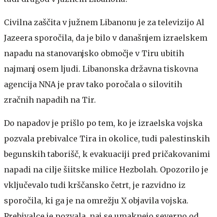
Civilna zaščita v južnem Libanonu je za televizijo Al
Jazeera sporočila, da je bilo v današnjem izraelskem
napadu na stanovanjsko območje v Tiru ubitih
najmanj osem ljudi. Libanonska državna tiskovna
agencija NNA je prav tako poročala o silovitih
zračnih napadih na Tir.
Do napadov je prišlo po tem, ko je izraelska vojska
pozvala prebivalce Tira in okolice, tudi palestinskih
begunskih taborišč, k evakuaciji pred pričakovanimi
napadi na cilje šiitske milice Hezbolah. Opozorilo je
vključevalo tudi krščansko četrt, je razvidno iz
sporočila, ki ga je na omrežju X objavila vojska.
Prebivalce je pozvala, naj se umaknejo severno od