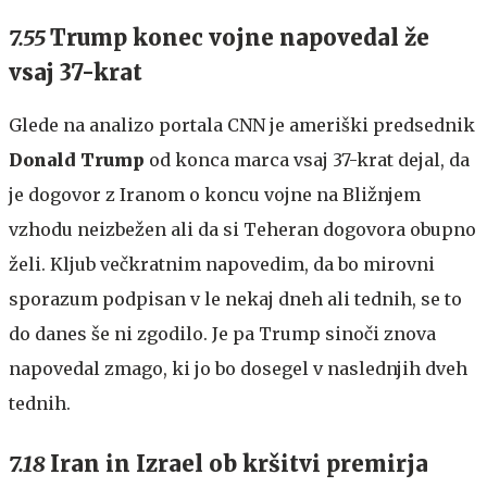
7.55
Trump konec vojne napovedal že
vsaj 37-krat
Glede na analizo portala CNN je ameriški predsednik
Donald Trump
od konca marca vsaj 37-krat dejal, da
je dogovor z Iranom o koncu vojne na Bližnjem
vzhodu neizbežen ali da si Teheran dogovora obupno
želi. Kljub večkratnim napovedim, da bo mirovni
sporazum podpisan v le nekaj dneh ali tednih, se to
do danes še ni zgodilo. Je pa Trump sinoči znova
napovedal zmago, ki jo bo dosegel v naslednjih dveh
tednih.
7.18
Iran in Izrael ob kršitvi premirja