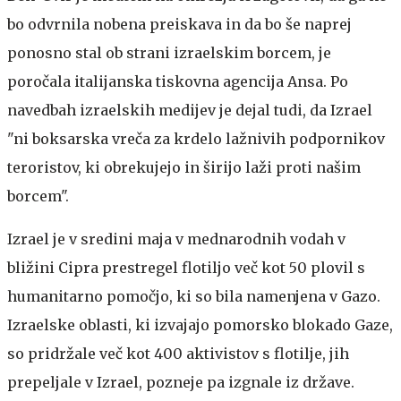
bo odvrnila nobena preiskava in da bo še naprej
ponosno stal ob strani izraelskim borcem, je
poročala italijanska tiskovna agencija Ansa. Po
navedbah izraelskih medijev je dejal tudi, da Izrael
"ni boksarska vreča za krdelo lažnivih podpornikov
teroristov, ki obrekujejo in širijo laži proti našim
borcem".
Izrael je v sredini maja v mednarodnih vodah v
bližini Cipra prestregel flotiljo več kot 50 plovil s
humanitarno pomočjo, ki so bila namenjena v Gazo.
Izraelske oblasti, ki izvajajo pomorsko blokado Gaze,
so pridržale več kot 400 aktivistov s flotilje, jih
prepeljale v Izrael, pozneje pa izgnale iz države.