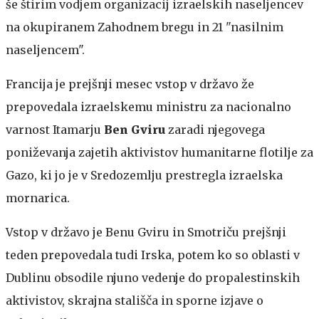
še štirim vodjem organizacij izraelskih naseljencev
na okupiranem Zahodnem bregu in 21 "nasilnim
naseljencem".
Francija je prejšnji mesec vstop v državo že
prepovedala izraelskemu ministru za nacionalno
varnost Itamarju
Ben Gviru
zaradi njegovega
poniževanja zajetih aktivistov humanitarne flotilje za
Gazo, ki jo je v Sredozemlju prestregla izraelska
mornarica.
Vstop v državo je Benu Gviru in Smotriču prejšnji
teden prepovedala tudi Irska, potem ko so oblasti v
Dublinu obsodile njuno vedenje do propalestinskih
aktivistov, skrajna stališča in sporne izjave o