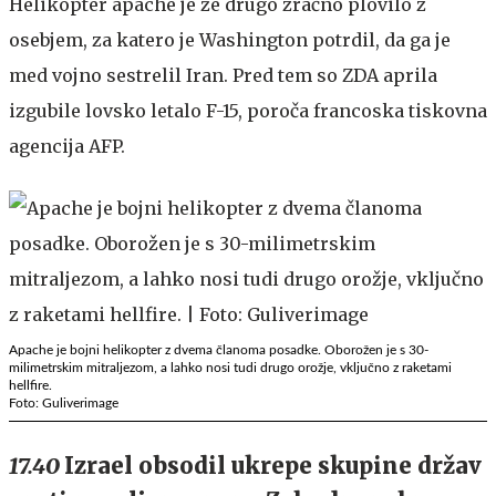
Helikopter apache je že drugo zračno plovilo z
osebjem, za katero je Washington potrdil, da ga je
med vojno sestrelil Iran. Pred tem so ZDA aprila
izgubile lovsko letalo F-15, poroča francoska tiskovna
agencija AFP.
Apache je bojni helikopter z dvema članoma posadke. Oborožen je s 30-
milimetrskim mitraljezom, a lahko nosi tudi drugo orožje, vključno z raketami
hellfire.
Foto: Guliverimage
17.40
Izrael obsodil ukrepe skupine držav