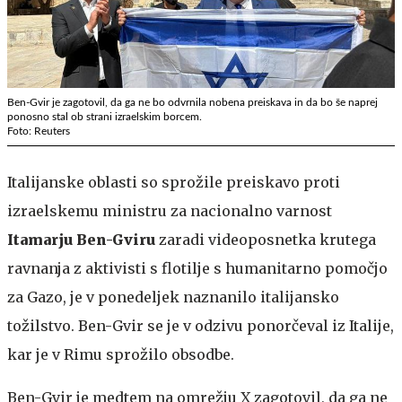
Ben-Gvir je zagotovil, da ga ne bo odvrnila nobena preiskava in da bo še naprej
ponosno stal ob strani izraelskim borcem.
Foto: Reuters
Italijanske oblasti so sprožile preiskavo proti
izraelskemu ministru za nacionalno varnost
Itamarju Ben-Gviru
zaradi videoposnetka krutega
ravnanja z aktivisti s flotilje s humanitarno pomočjo
za Gazo, je v ponedeljek naznanilo italijansko
tožilstvo. Ben-Gvir se je v odzivu ponorčeval iz Italije,
kar je v Rimu sprožilo obsodbe.
Ben-Gvir je medtem na omrežju X zagotovil, da ga ne