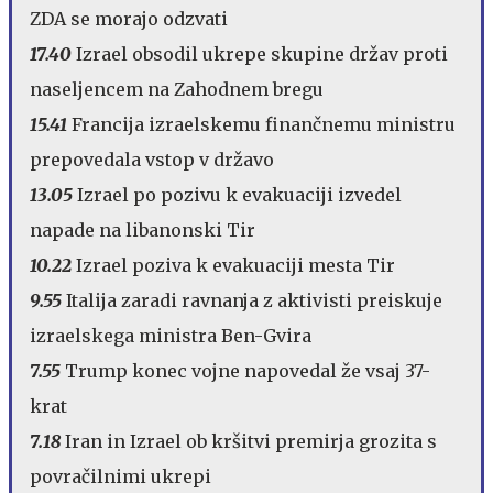
ZDA se morajo odzvati
17.40
Izrael obsodil ukrepe skupine držav proti
naseljencem na Zahodnem bregu
15.41
Francija izraelskemu finančnemu ministru
prepovedala vstop v državo
13.05
Izrael po pozivu k evakuaciji izvedel
napade na libanonski Tir
10.22
Izrael poziva k evakuaciji mesta Tir
9.55
Italija zaradi ravnanja z aktivisti preiskuje
izraelskega ministra Ben-Gvira
7.55
Trump konec vojne napovedal že vsaj 37-
krat
7.18
Iran in Izrael ob kršitvi premirja grozita s
povračilnimi ukrepi