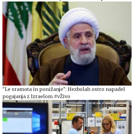
"Le sramota in ponižanje": Hezbolah ostro napadel
pogajanja z Izraelom #vŽivo