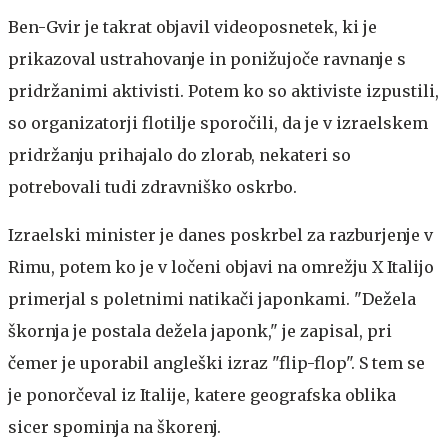
Ben-Gvir je takrat objavil videoposnetek, ki je
prikazoval ustrahovanje in ponižujoče ravnanje s
pridržanimi aktivisti. Potem ko so aktiviste izpustili,
so organizatorji flotilje sporočili, da je v izraelskem
pridržanju prihajalo do zlorab, nekateri so
potrebovali tudi zdravniško oskrbo.
Izraelski minister je danes poskrbel za razburjenje v
Rimu, potem ko je v ločeni objavi na omrežju X Italijo
primerjal s poletnimi natikači japonkami. "Dežela
škornja je postala dežela japonk," je zapisal, pri
čemer je uporabil angleški izraz "flip-flop". S tem se
je ponorčeval iz Italije, katere geografska oblika
sicer spominja na škorenj.