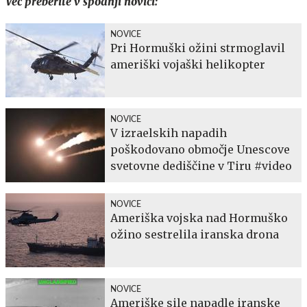
Več preberite v spodnji novici:
NOVICE
Pri Hormuški ožini strmoglavil
ameriški vojaški helikopter
NOVICE
V izraelskih napadih
poškodovano območje Unescove
svetovne dediščine v Tiru #video
NOVICE
Ameriška vojska nad Hormuško
ožino sestrelila iranska drona
NOVICE
Ameriške sile napadle iranske