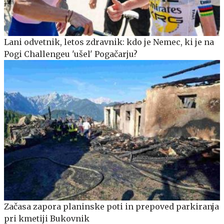
Lani odvetnik, letos zdravnik: kdo je Nemec, ki je na
Pogi Challengeu 'ušel' Pogačarju?
Začasa zapora planinske poti in prepoved parkiranja
pri kmetiji Bukovnik