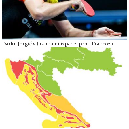
Darko Jorgić v Jokohami izpadel proti Francozu