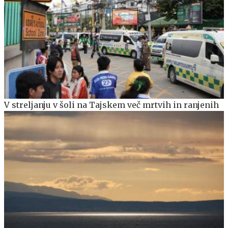
V streljanju v šoli na Tajskem več mrtvih in ranjenih