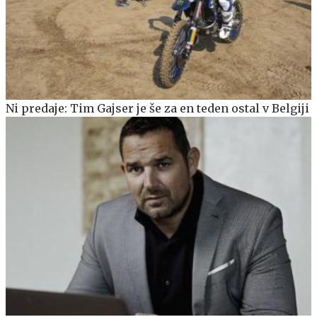
Ni predaje: Tim Gajser je še za en teden ostal v Belgiji