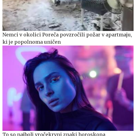
Nemci v okolici Poreča povzročili požar v apartmaju,
ki je popolnoma uničen
To so najbolj vročekrvni znaki horoskopa