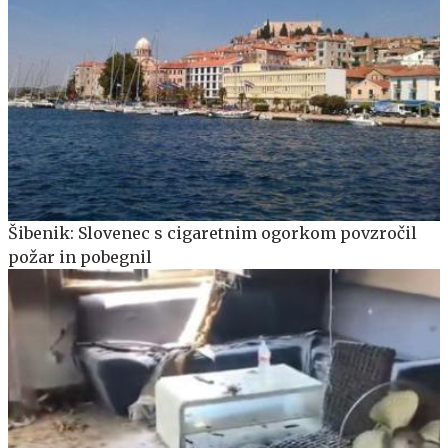
Šibenik: Slovenec s cigaretnim ogorkom povzročil
požar in pobegnil