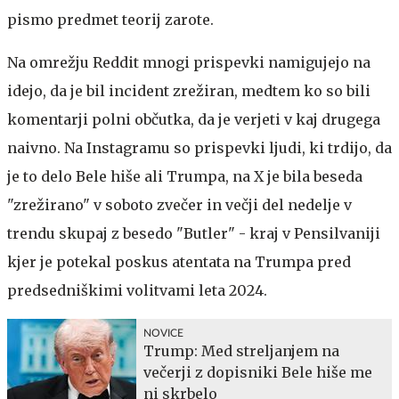
pismo predmet teorij zarote.
Na omrežju Reddit mnogi prispevki namigujejo na
idejo, da je bil incident zrežiran, medtem ko so bili
komentarji polni občutka, da je verjeti v kaj drugega
naivno. Na Instagramu so prispevki ljudi, ki trdijo, da
je to delo Bele hiše ali Trumpa, na X je bila beseda
"zrežirano" v soboto zvečer in večji del nedelje v
trendu skupaj z besedo "Butler" - kraj v Pensilvaniji
kjer je potekal poskus atentata na Trumpa pred
predsedniškimi volitvami leta 2024.
NOVICE
Trump: Med streljanjem na
večerji z dopisniki Bele hiše me
ni skrbelo