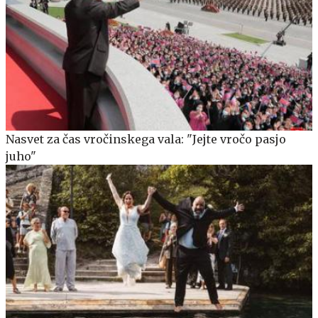
Nasvet za čas vročinskega vala: "Jejte vročo pasjo
juho"