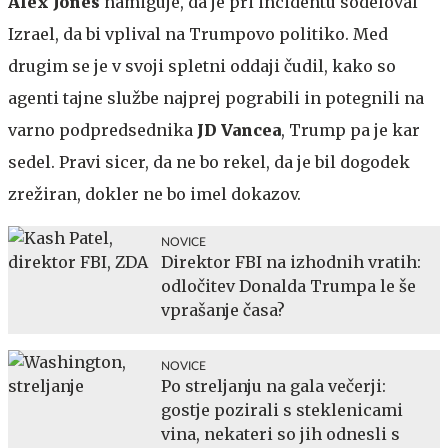
Alex Jones
namiguje, da je pri incidentu sodeloval
Izrael, da bi vplival na Trumpovo politiko. Med
drugim se je v svoji spletni oddaji čudil, kako so
agenti tajne službe najprej pograbili in potegnili na
varno podpredsednika
JD Vancea
, Trump pa je kar
sedel. Pravi sicer, da ne bo rekel, da je bil dogodek
zrežiran, dokler ne bo imel dokazov.
NOVICE
Direktor FBI na izhodnih vratih:
odločitev Donalda Trumpa le še
vprašanje časa?
NOVICE
Po streljanju na gala večerji:
gostje pozirali s steklenicami
vina, nekateri so jih odnesli s