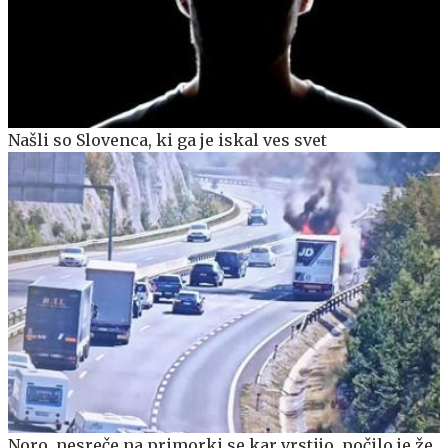
Našli so Slovenca, ki ga je iskal ves svet
Noro, nesreče na primorki se kar vrstijo, počilo je že