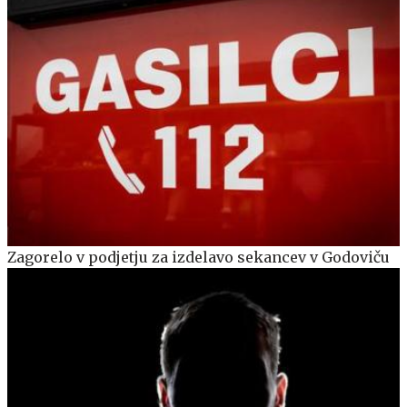
Zagorelo v podjetju za izdelavo sekancev v Godoviču