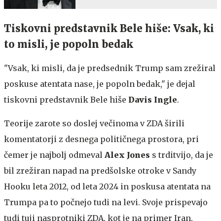
Tiskovni predstavnik Bele hiše: Vsak, ki
to misli, je popoln bedak
"Vsak, ki misli, da je predsednik Trump sam zrežiral
poskuse atentata nase, je popoln bedak," je dejal
tiskovni predstavnik Bele hiše
Davis Ingle
.
Teorije zarote so doslej večinoma v ZDA širili
komentatorji z desnega političnega prostora, pri
čemer je najbolj odmeval
Alex Jones
s trditvijo, da je
bil zrežiran napad na predšolske otroke v Sandy
Hooku leta 2012, od leta 2024 in poskusa atentata na
Trumpa pa to počnejo tudi na levi. Svoje prispevajo
tudi tuji nasprotniki ZDA, kot je na primer Iran.