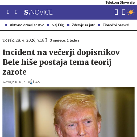
Telekom Slovenije
Aktivno državljanstvo
Naj Digi
Zdravje za jutri
Finančni nasveti
Torek, 28. 4. 2026, 7.16
3 mesece, 1 teden
Incident na večerji dopisnikov
Bele hiše postaja tema teorij
zarote
Avtorji:
R. K.,
STA
1,46