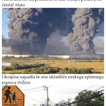
četrtič #foto
Ukrajina napadla še eno skladišče ruskega spletnega
trgovca #vŽivo