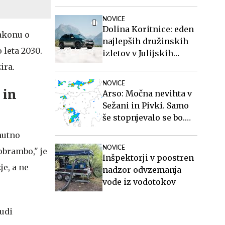
NOVICE
Dolina Koritnice: eden
akonu o
najlepših družinskih
 leta 2030.
izletov v Julijskih
Alpah
ira.
NOVICE
 in
Arso: Močna nevihta v
Sežani in Pivki. Samo
še stopnjevalo se bo.
#animacija
nutno
NOVICE
obrambo," je
Inšpektorji v poostren
je, a ne
nadzor odvzemanja
vode iz vodotokov