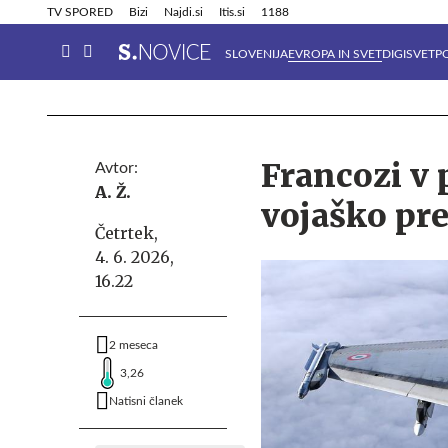
Info in obvestila
Tehnik
TV SPORED
Bizi
Najdi.si
Itis.si
1188
SLOVENIJA
EVROPA IN SVET
DIGISVET
P
Francozi v 
Avtor:
A. Ž.
vojaško pre
Četrtek,
4. 6. 2026,
16.22
2 meseca
3,26
Natisni članek