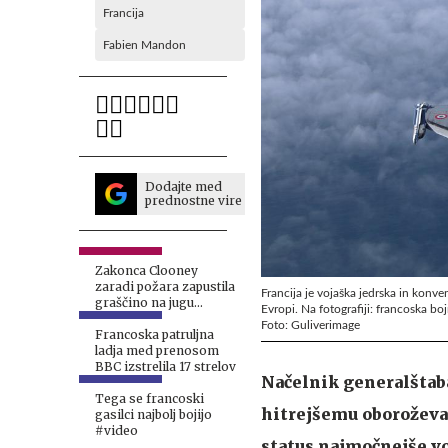
Francija
Fabien Mandon
Dodajte med
prednostne vire
Zakonca Clooney
zaradi požara zapustila
Francija je vojaška jedrska in konve
graščino na jugu
Evropi. Na fotografiji: francoska bojn
Francije
Foto: Guliverimage
Francoska patruljna
ladja med prenosom
BBC izstrelila 17 strelov
Načelnik generalštab
Tega se francoski
hitrejšemu oboroževan
gasilci najbolj bojijo
#video
status najmočnejše vo