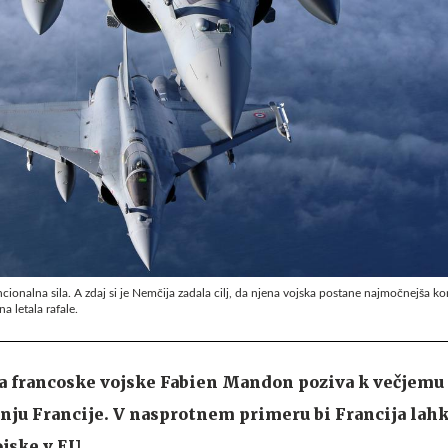
ncionalna sila. A zdaj si je Nemčija zadala cilj, da njena vojska postane najmočnejša k
a letala rafale.
a francoske vojske Fabien Mandon poziva k večjemu
ju Francije. V nasprotnem primeru bi Francija lahk
jske v EU.