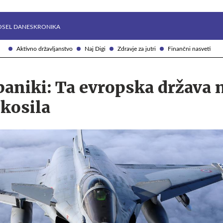
Želite prejemati e-novice?
Uživajmo pametno
OSEL DANES
KRONIKA
Aktivno državljanstvo
Naj Digi
Zdravje za jutri
Finančni nasveti
paniki: Ta evropska država 
kosila