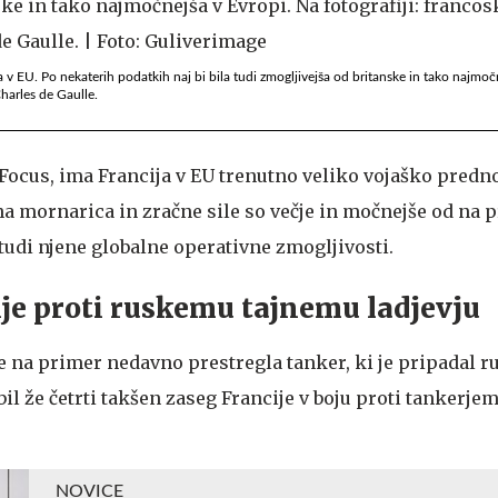
v EU. Po nekaterih podatkih naj bi bila tudi zmogljivejša od britanske in tako najmoč
Charles de Gaulle.
Focus, ima Francija v EU trenutno veliko vojaško predn
a mornarica in zračne sile so večje in močnejše od na 
tudi njene globalne operativne zmogljivosti.
je proti ruskemu tajnemu ladjevju
 na primer nedavno prestregla tanker, ki je pripadal 
bil že četrti takšen zaseg Francije v boju proti tankerjem
NOVICE