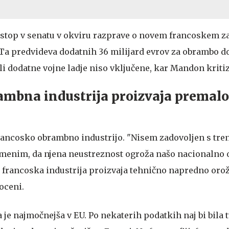
astop v senatu v okviru razprave o novem francoskem z
Ta predvideva dodatnih 36 milijard evrov za obrambo do
li dodatne vojne ladje niso vključene, kar Mandon kritiz
ambna industrija proizvaja premalo
 francosko obrambno industrijo. "Nisem zadovoljen s tre
 menim, da njena neustreznost ogroža našo nacionalno 
o francoska industrija proizvaja tehnično napredno orož
poceni.