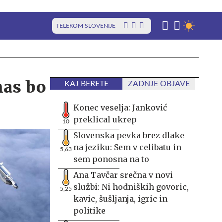
TELEKOM SLOVENIJE
nas bo
KAJ BERETE
ZADNJE OBJAVE
Konec veselja: Janković
preklical ukrep
10
Slovenska pevka brez dlake
na jeziku: Sem v celibatu in
5,63
sem ponosna na to
Ana Tavčar srečna v novi
službi: Ni hodniških govoric,
5,25
kavic, šušljanja, igric in
politike