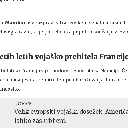
en Mandon
je v razpravi v francoskem senatu opozoril,
dosegla ravni, ki je potrebna za popolno soočanje z izziv
etih letih vojaško prehitela Francij
da bi lahko Francija v prihodnosti zaostala za Nemčijo. Če
eda nadaljevala trenutni tempo oboroževanja, lahko ne
rancosko.
NOVICE
Velik evropski vojaški dosežek. Američ
lahko zaskrbljeni.