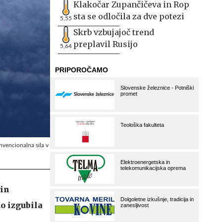
Klakočar Zupančičeva in Rop
sta se odločila za dve potezi
5,55
Skrb vzbujajoč trend
preplavil Rusijo
5,64
onvencionalna sila v
 in
o izgubila