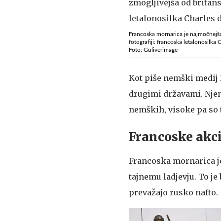
Francoska mornarica je najmočnejša 
fotografiji: francoska letalonosilka 
Foto: Guliverimage
Kot piše nemški medij 
drugimi državami. Njen
nemških, visoke pa so 
Francoske akci
Francoska mornarica je
tajnemu ladjevju. To je 
prevažajo rusko nafto.