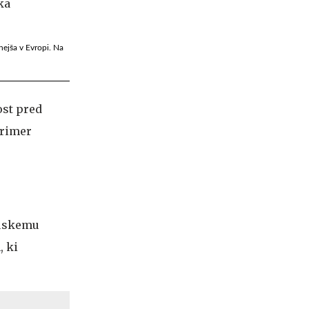
nejša v Evropi. Na
ost pred
primer
ruskemu
, ki