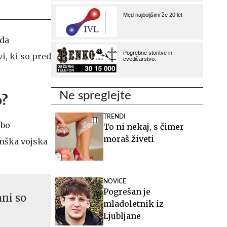
 da
i, ki so pred
Ne spreglejte
o?
TRENDI
 bo
To ni nekaj, s čimer
moraš živeti
mška vojska
NOVICE
Pogrešan je
ani so
mladoletnik iz
Ljubljane