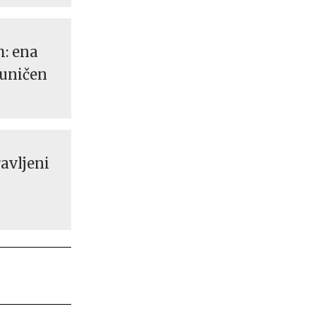
h: ena
 uničen
ravljeni